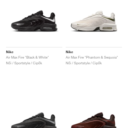
Nike
Nike
Air Max Fire "Black & White"
Air Max Fire "Phantom & Sequoia"
Női / Sportstyle / Cipők
Női / Sportstyle / Cipők