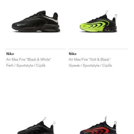
Nike
Nike
Air Max Fire "Black & White"
Air Max Fire "Volt & Black"
Férfi / Sportstyle / Cipők
Gyerek / Sportstyle / Cipők