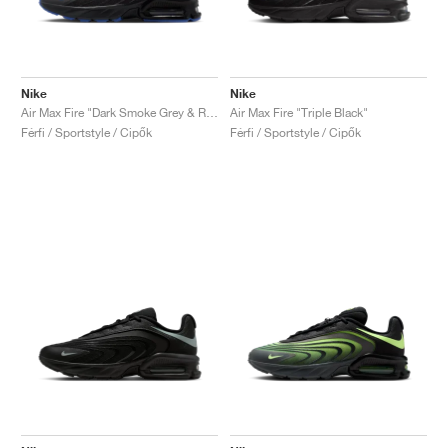
Nike
Nike
Air Max Fire "Dark Smoke Grey & Racer Blue"
Air Max Fire "Triple Black"
Férfi / Sportstyle / Cipők
Férfi / Sportstyle / Cipők