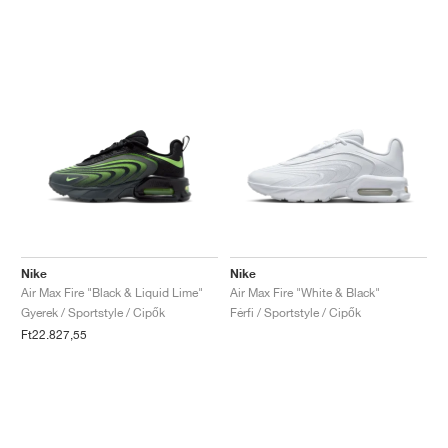
Nike
Nike
Air Max Fire "Black & Liquid Lime"
Air Max Fire "White & Black"
Gyerek / Sportstyle / Cipők
Férfi / Sportstyle / Cipők
Ft22.827,55