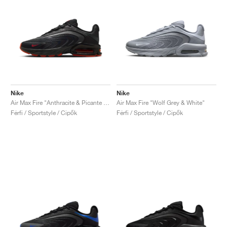
Nike
Nike
Air Max Fire "Anthracite & Picante Red"
Air Max Fire "Wolf Grey & White"
Férfi / Sportstyle / Cipők
Férfi / Sportstyle / Cipők