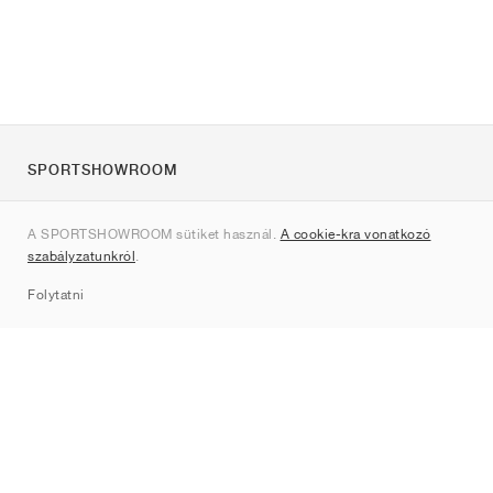
SPORTSHOWROOM
Rólunk
A SPORTSHOWROOM sütiket használ.
A cookie-kra vonatkozó
Kapcsolat
szabályzatunkról
.
Sitemap
Folytatni
Márkák
Nike
Jordan
adidas
New Balance