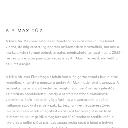
AIR MAX TŰZ
A Nike Air Max sorozatának története több évtizedes múltra tekint
vissza, de míg eredetileg sportos sziluettekben használták, ma már a
márka alkalmi tornacipőinek is puha, megbízható támaszt nyújt. 2025-
ben ez a prémium párnázás képezte az Air Max Fire nevű, elérhető új
sziluett alapját.
A Nike Air Max Fire rétegelt felsőrésszel és görbe vonalú burkolattal
rendelkezik, amely a népszerű archív Air Max modelleket utánozza. A
technikai hálós alapot védelmet nyújtó lábujjvédővel, egy jelentős
szintetikus sarokbetéttel, amely a szemtámaszhoz csatlakozik,
valamint a lábfej közepén végigfutó, egyre vastagodó, elegáns
hullámos sávokkal rendelkezik. Ez teszi a Fire-t légáteresztővé,
miközben szerkezeti integritást és szilárd tartósságot is biztosít.
Hímzett csíkok rögzítik a megbízható fűzőrendszer textilhurkát, a
nyelv és a gallér plüss párnázottsága pedig segít a lábat a helyén