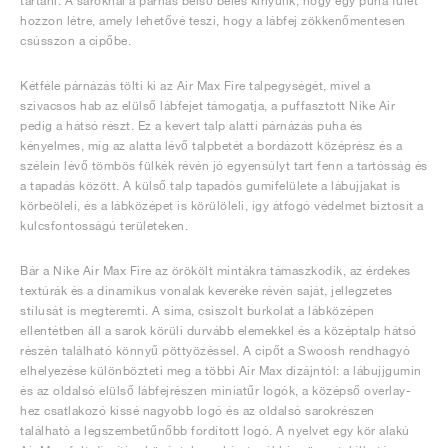
tartani. A saroknál a párnás belső bélés kinyúlik, hogy egy puha fület
hozzon létre, amely lehetővé teszi, hogy a lábfej zökkenőmentesen
csússzon a cipőbe.
Kétféle párnázás tölti ki az Air Max Fire talpegységét, mivel a
szivacsos hab az elülső lábfejet támogatja, a puffasztott Nike Air
pedig a hátsó részt. Ez a kevert talp alatti párnázás puha és
kényelmes, míg az alatta lévő talpbetét a bordázott középrész és a
szélein lévő tömbös fülkék révén jó egyensúlyt tart fenn a tartósság és
a tapadás között. A külső talp tapadós gumifelülete a lábujjakat is
körbeöleli, és a lábközépet is körülöleli, így átfogó védelmet biztosít a
kulcsfontosságú területeken.
Bár a Nike Air Max Fire az örökölt mintákra támaszkodik, az érdekes
textúrák és a dinamikus vonalak keveréke révén saját, jellegzetes
stílusát is megteremti. A sima, csiszolt burkolat a lábközépen
ellentétben áll a sarok körüli durvább elemekkel és a középtalp hátsó
részén található könnyű pöttyözéssel. A cipőt a Swoosh rendhagyó
elhelyezése különbözteti meg a többi Air Max dizájntól: a lábujjgumin
és az oldalsó elülső lábfejrészen miniatűr logók, a középső overlay-
hez csatlakozó kissé nagyobb logó és az oldalsó sarokrészen
található a legszembetűnőbb fordított logó. A nyelvet egy kör alakú