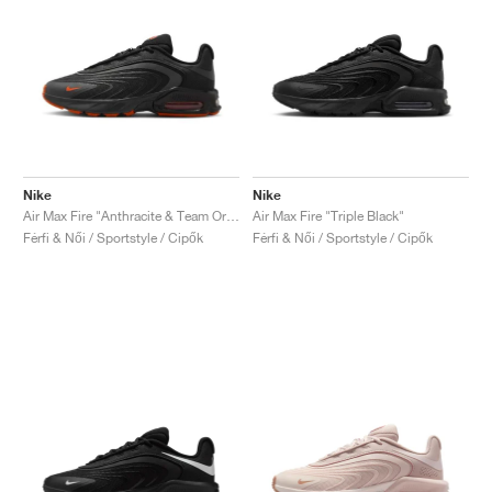
Nike
Nike
Air Max Fire "Anthracite & Team Orange"
Air Max Fire "Triple Black"
Férfi & Női / Sportstyle / Cipők
Férfi & Női / Sportstyle / Cipők