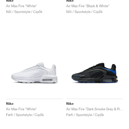
Nike
Nike
Air Max Fire "White"
Air Max Fire "Black & White"
Női / Sportstyle / Cipők
Női / Sportstyle / Cipők
Nike
Nike
Air Max Fire "White"
Air Max Fire "Dark Smoke Grey & Racer Blue"
Férfi / Sportstyle / Cipők
Férfi / Sportstyle / Cipők