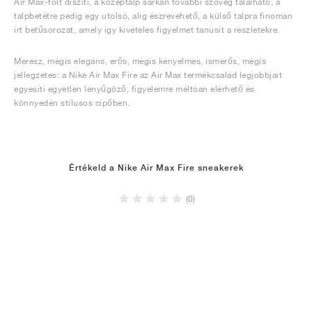
Air Max-folt díszíti, a középtalp sarkán további szöveg található, a
talpbetétre pedig egy utolsó, alig észrevehető, a külső talpra finoman
írt betűsorozat, amely így kivételes figyelmet tanúsít a részletekre.
Merész, mégis elegáns, erős, mégis kényelmes, ismerős, mégis
jellegzetes: a Nike Air Max Fire az Air Max termékcsalád legjobbjait
egyesíti egyetlen lenyűgöző, figyelemre méltóan elérhető és
könnyedén stílusos cipőben.
Értékeld a Nike Air Max Fire sneakerek
(0)