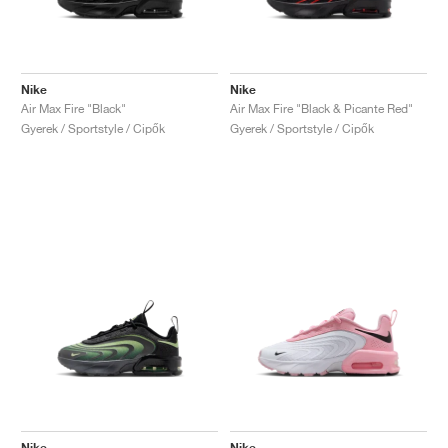
Nike
Nike
Air Max Fire "Black"
Air Max Fire "Black & Picante Red"
Gyerek / Sportstyle / Cipők
Gyerek / Sportstyle / Cipők
Nike
Nike