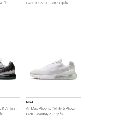
Cipők
Gyerek / Sportstyle / Cipők
Nike
Air Max Phoenix "White & Anthracite"
Air Max Phoenix "White & Photon Dust"
ők
Férfi / Sportstyle / Cipők