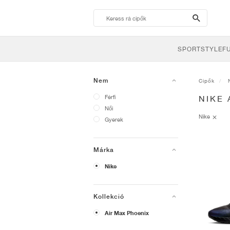
search-
btn
SPORTSTYLE
F
Nem
Cipők
Férfi
NIKE
Női
Nike
Gyerek
Márka
Nike
Kollekció
Air Max Phoenix