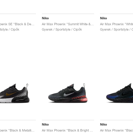
Nike
Nike
Air Max Phoenix SE "Black & Deep Royal Blue"
Air Max Phoenix "Summit White & Laser Fuchsia"
rtstyle / Cipők
Gyerek / Sportstyle / Cipők
Gyerek / Sportstyle / 
Nike
Nike
Air Max Phoenix "Black & Metallic Gold"
Air Max Phoenix "Black & Bright Crimson"