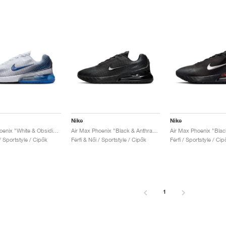
Nike
Nike
Air Max Phoenix "White & Obsidian"
Air Max Phoenix "Black & Anthracite"
 / Sportstyle / Cipők
Férfi & Női / Sportstyle / Cipők
Férfi / Sportstyle / Cip
1