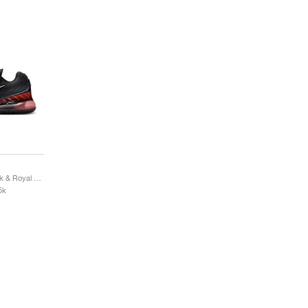
Air Max Phoenix "Black & Royal Tint"
ők