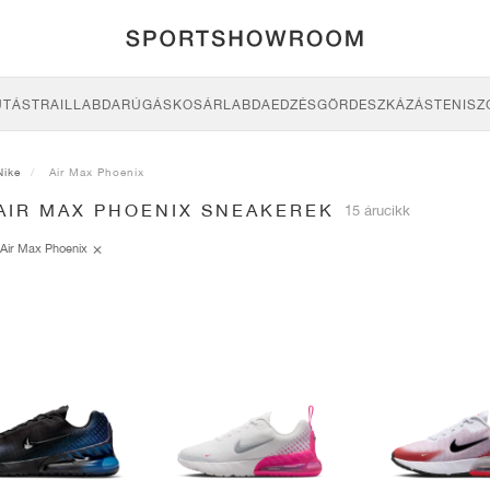
UTÁS
TRAIL
LABDARÚGÁS
KOSÁRLABDA
EDZÉS
GÖRDESZKÁZÁS
TENISZ
Nike
Air Max Phoenix
 AIR MAX PHOENIX SNEAKEREK
15 árucikk
Air Max Phoenix