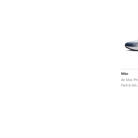
Nike
Férfi & Női