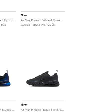
Nike
Air Max Phoenix "White & Gym Red"
Air Max Phoenix "White & Game Royal"
Cipők
Gyerek / Sportstyle / Cipők
Nike
Air Max Phoenix "Black & Deep Royal Blue"
Air Max Phoenix "Black & Anthracite"