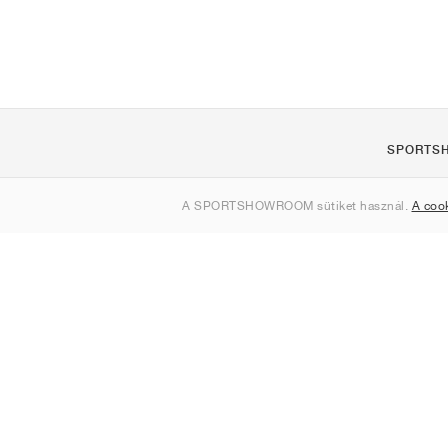
SPORTS
Rólunk
A SPORTSHOWROOM sütiket használ.
A coo
Kapcsolat
Sitemap