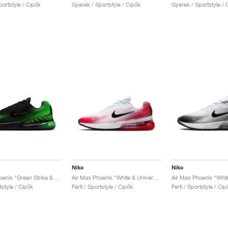
ortstyle / Cipők
Gyerek / Sportstyle / Cipők
Gyerek / Sportstyle / 
Nike
Nike
Air Max Phoenix "Green Strike & Black"
Air Max Phoenix "White & University Red"
rtstyle / Cipők
Férfi / Sportstyle / Cipők
Férfi / Sportstyle / Cip