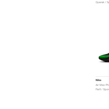
Gyerek / Sp
Nike
Férfi / Spo