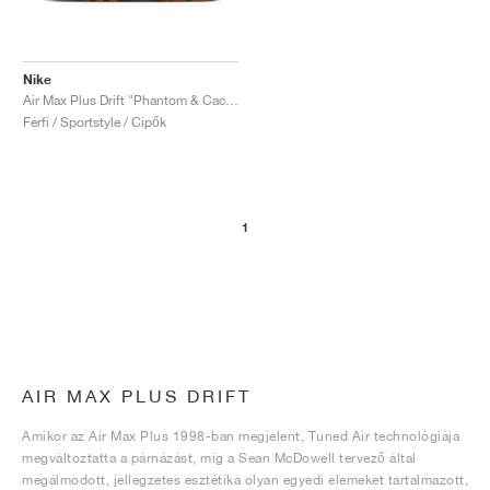
Nike
Air Max Plus Drift "Phantom & Cacao Wow"
Férfi / Sportstyle / Cipők
1
AIR MAX PLUS DRIFT
Amikor az Air Max Plus 1998-ban megjelent, Tuned Air technológiája
megváltoztatta a párnázást, míg a Sean McDowell tervező által
megálmodott, jellegzetes esztétika olyan egyedi elemeket tartalmazott,