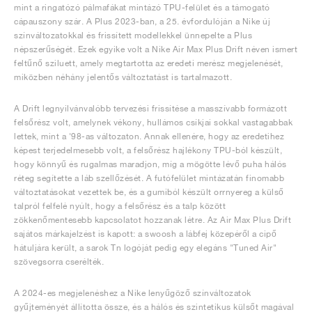
mint a ringatózó pálmafákat mintázó TPU-felület és a támogató
cápauszony szár. A Plus 2023-ban, a 25. évfordulóján a Nike új
színváltozatokkal és frissített modellekkel ünnepelte a Plus
népszerűségét. Ezek egyike volt a Nike Air Max Plus Drift néven ismert
feltűnő sziluett, amely megtartotta az eredeti merész megjelenését,
miközben néhány jelentős változtatást is tartalmazott.
A Drift legnyilvánvalóbb tervezési frissítése a masszívabb formázott
felsőrész volt, amelynek vékony, hullámos csíkjai sokkal vastagabbak
lettek, mint a '98-as változaton. Annak ellenére, hogy az eredetihez
képest terjedelmesebb volt, a felsőrész hajlékony TPU-ból készült,
hogy könnyű és rugalmas maradjon, míg a mögötte lévő puha hálós
réteg segítette a láb szellőzését. A futófelület mintázatán finomabb
változtatásokat vezettek be, és a gumiból készült orrnyereg a külső
talpról felfelé nyúlt, hogy a felsőrész és a talp között
zökkenőmentesebb kapcsolatot hozzanak létre. Az Air Max Plus Drift
sajátos márkajelzést is kapott: a swoosh a lábfej közepéről a cipő
hátuljára került, a sarok Tn logóját pedig egy elegáns "Tuned Air"
szövegsorra cserélték.
A 2024-es megjelenéshez a Nike lenyűgöző színváltozatok
gyűjteményét állította össze, és a hálós és szintetikus külsőt magával