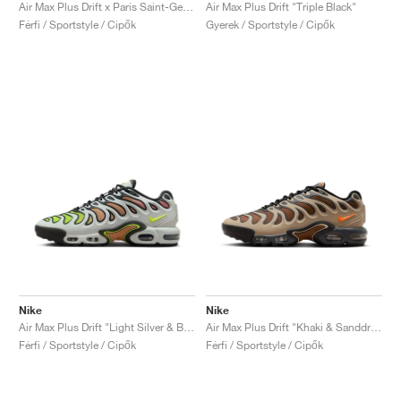
FIELD GENERAL
CRAZE
ADIRACER
MULE
471
GEL-CUMULUS 16
G.T. CUT
FORCE 58
TEKKIRA CUP
508
JORDAN
Air Max Plus Drift x Paris Saint-Germain "Anthracite & Wheat Gold"
Air Max Plus Drift "Triple Black"
Férfi / Sportstyle / Cipők
Gyerek / Sportstyle / Cipők
KILLSHOT 2
MOTO 2K
ITALIA
LEGACY 312
ALLERDALE
G.T. FUTURE
PS8
ALOHA SUPER
600
TOTAL 90
PHENOMENA
FORUM
JUMPMAN JACK
2000
VERTEBRAE
808
AVA ROVER
1000
HAMBURG
204L
AIR MAX 95
933
MIND
860V2
AIR RIFT
Nike
Nike
Air Max Plus Drift "Light Silver & Barely Volt"
Air Max Plus Drift "Khaki & Sanddrift"
Férfi / Sportstyle / Cipők
Férfi / Sportstyle / Cipők