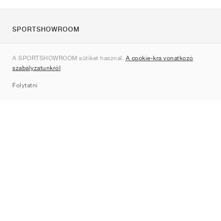
SPORTSHOWROOM
Rólunk
A SPORTSHOWROOM sütiket használ.
A cookie-kra vonatkozó
Kapcsolat
szabályzatunkról
.
Sitemap
Folytatni
Márkák
Nike
Jordan
adidas
New Balance
ASICS
PUMA
Converse
Vans