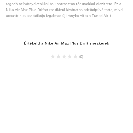
ragadó színárnyalatokkal és kontrasztos tónusokkal díszítette. Ez a
Nike Air Max Plus Driftet rendkívül kívánatos edzőcipővé tette, mivel
excentrikus esztétikája izgalmas új irányba vitte a Tuned Air-t.
Értékeld a Nike Air Max Plus Drift sneakerek
(0)