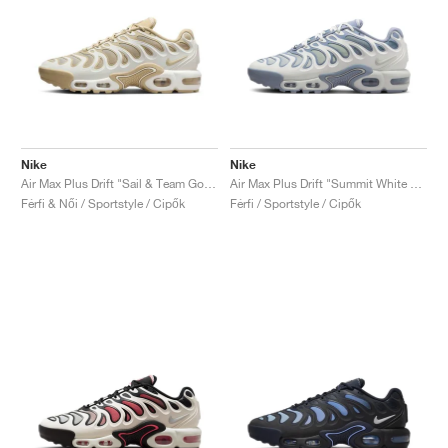
Nike
Nike
Air Max Plus Drift "Sail & Team Gold"
Air Max Plus Drift "Summit White & Ashen Slate"
Férfi & Női / Sportstyle / Cipők
Férfi / Sportstyle / Cipők