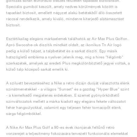
golfozás során előforduló összes felületen tapadást biztosítson.
Speciális gumiból készült, amely nedves körülmények között is
tapadást biztosít, emellett négyzet alakú betétekből álló összetett
ráccsal rendelkezik, amely kiváló, mindenre kiterjedő alátámasztást
biztosít.
Esztétikailag elegáns márkaelemek találhatók az Air Max Plus Golfon.
Apró Swooshe-ok díszítik mindkét oldalt, az ikonikus Tn Air logó
pedig a külső talpat, a talpbetétet és a sarkat díszíti. Egy másik
hatszögletű embléma a nyelven jelenik meg, míg a híres "félgömb"
szerkezetek, amelyek az eredeti Plus megkülönböztető jegyei voltak, a
külső talp középső sarkát emelik ki.
A sziluett bevezetéséhez a Nike a retro dizájn duóját választotta élénk
színátmenetekkel - a világos "Sunset" és a gazdag "Hyper Blue" színt
- a kiemelkedő megjelenés érdekében. E szemet gyönyörködtető
színváltozatok mellett a márka kiadott egy elegáns fekete változatot
fehér hangsúlyokkal, valamint egy teljesen fehér tornacipőt élénk
sárga félgömbökkel.
A Nike Air Max Plus Golf a 90-es évek ikonjának feltűnő retró
vonzerejét a teljesítmény fokozására tervezett funkcionális elemekkel