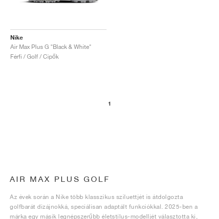
Nike
Air Max Plus G "Black & White"
Férfi / Golf / Cipők
1
AIR MAX PLUS GOLF
Az évek során a Nike több klasszikus sziluettjét is átdolgozta
golfbarát dizájnokká, speciálisan adaptált funkciókkal. 2025-ben a
márka egy másik legnépszerűbb életstílus-modelljét választotta ki,