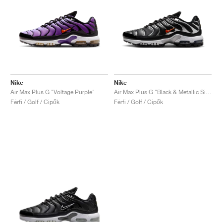
Nike
Nike
Air Max Plus G "Voltage Purple"
Air Max Plus G "Black & Metallic Silver"
Férfi / Golf / Cipők
Férfi / Golf / Cipők