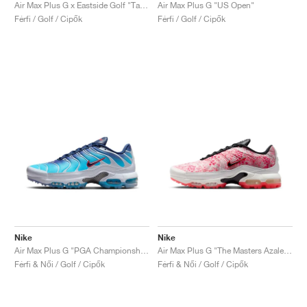
FIELD GENERAL
CRAZE
ADIRACER
MULE
471
GEL-CUMULUS 16
G.T. CUT
FORCE 58
TEKKIRA CUP
508
JORDAN
Air Max Plus G x Eastside Golf "Take Flight"
Air Max Plus G "US Open"
Férfi / Golf / Cipők
Férfi / Golf / Cipők
KILLSHOT 2
MOTO 2K
ITALIA
LEGACY 312
ALLERDALE
G.T. FUTURE
PS8
ALOHA SUPER
600
TOTAL 90
PHENOMENA
FORUM
JUMPMAN JACK
2000
VERTEBRAE
808
AVA ROVER
1000
HAMBURG
204L
AIR MAX 95
933
MIND
860V2
AIR RIFT
Nike
Nike
Air Max Plus G "PGA Championship"
Air Max Plus G "The Masters Azalea Pack"
Férfi & Női / Golf / Cipők
Férfi & Női / Golf / Cipők