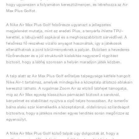
hogy ugyanezen a folyamaton keresztülmenjen, és létrehozza az Air
Max Plus Golfot.
A Nike Air Max Plus Golf felsőrésze ugyanazt a jellegzetes
megjelenést mutatja, mint az eredeti Plus, a tenyérfa ihlette TPU-
kerettel, a lábujjvédő sapkával és a meghosszabbított sárvédővel. A
felsőrész fő részéhez vízálló anyagot használtak, így a játékosok
ellenállhatnak a zord körülményeknek a pályán. Eközben a hevederes
fűzőrendszer és a jól strukturált kialakítás nagyszerű rögzítést
biztosít, hogy a lábfej szorosan a helyén maradjon játék közben.
A talp alatt az Air Max Plus Golf erőteljes talpegysége kétféle hangolt
Nike Air-t tartalmaz, amelyek mindegyike a középtalp átlátszó ablakain
keresztül látható. A rugalmas Zoom Air az elülső lábfejet támogatja,
míg az Air Max egység klasszikus párnázást biztosít a saroknál,
kényelmet és stabilitást nyújtva a cipő teljes hosszában. Az ismerős
bálna alakú szár kiemelkedik a középtalpnál, oldalirányú szilárdságot
biztosítva, hogy a játékos minden egyes lendítés során megőrizze az
egyensúlyt.
A Nike Air Max Plus Golf külső talpát úgy dolgozták át, hogy a