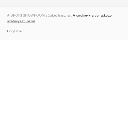
Rólunk
A SPORTSHOWROOM sütiket használ.
A cookie-kra vonatkozó
Kapcsolat
szabályzatunkról
.
Sitemap
Folytatni
Márkák
Nike
Jordan
adidas
New Balance
ASICS
PUMA
Converse
Vans
Hoka
Salomon