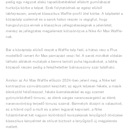
pedig egy négyzet alakú tapadóbetétekkel ellátott gumilábazat
hurkolja körbe a talpat. Ezek folytatódnak az egész elülső
lábfejrészen, amelyet klasszikus Waffle-profil ölel körbe. A talpbetét a
középtalp széleinél és a sarok hátsó részén is végigfut, hogy
hangsúlyozza ennek a klasszikus jellegzetességnek a jelenlétét,
merész és jellegzetes megjelenést kölcsönözve a Nike Air Max Waffle-
nek.
Bár a középtalp elülső részét a Waffle talp fedi, a hátsó rész a Plus
modellből ismert Air Max párnázást veszi fel. A sarok mindkét oldalán
látható ablakok mutatják a benne tartott puha légzsákokat, a lábfej
középső részén pedig a felejthetetlen bálnauszony szár található.
Amikor az Air Max Waffle először 2024-ben jelent meg, a Nike két
kontrasztos színváltozatot készített; az egyik teljesen fekete, a másik
élénkzöld felsőrésszel, fekete kiemelésekkel és egy szemet
gyönyörködtető tónusú, az élénk sárgás narancssárgától az élénk
narancsvörösig terjedő tónusú szárral. Bármelyik dizájnt is választod,
ez a hibrid cipő a múlt és a jelen legjavát képviseli, a Nike
futástörténet két nagyon különböző korszakának lenyűgöző ötvözése
klasszikus kényelmet és stílust biztosít a lenyűgöző új megjelenés
mellett.