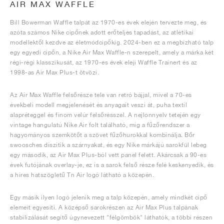
AIR MAX WAFFLE
Bill Bowerman Waffle talpát az 1970-es évek elején tervezte meg, és
azóta számos Nike cipőnek adott erőteljes tapadást, az atlétikai
modellektől kezdve az életmódcipőkig. 2024-ben ez a megbízható talp
egy egyedi cipőn, a Nike Air Max Waffle-n szerepelt, amely a márka két
régi-régi klasszikusát, az 1970-es évek eleji Waffle Trainert és az
1998-as Air Max Plus-t ötvözi.
Az Air Max Waffle felsőrésze tele van retró bájjal, mivel a 70-es
évekbeli modell megjelenését és anyagait veszi át, puha textil
alapréteggel és finom velúr felsőrésszel. A nejlonnyelv tetején egy
vintage hangulatú Nike Air folt található, míg a fűzőrendszer a
hagyományos szemkötőt a szövet fűzőhurokkal kombinálja. Bőr
swoosches díszítik a szárnyakat, és egy Nike márkájú sarokfül lebeg
egy második, az Air Max Plus-ból vett panel felett. Akárcsak a 90-es
évek futójának overlay-je, ez is a sarok felső része felé keskenyedik, és
a híres hatszögletű Tn Air logó látható a közepén.
Egy másik ilyen logó jelenik meg a talp közepén, amely mindkét cipő
elemeit egyesíti. A középső sarokrészen az Air Max Plus talpának
stabilizálását segítő úgynevezett "félgömbök" láthatók, a többi részen