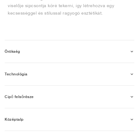
viselője sípcsontja köré tekerni, így létrehozva egy
kecsességgel és stílussal ragyogó esztétikát.
Örökség
Technológia
Cipő felsőrésze
Középtalp