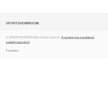
SPORTSHOWROOM
Rólunk
A SPORTSHOWROOM sütiket használ.
A cookie-kra vonatkozó
Kapcsolat
szabályzatunkról
.
Sitemap
Folytatni
Márkák
Nike
Jordan
adidas
New Balance
ASICS
PUMA