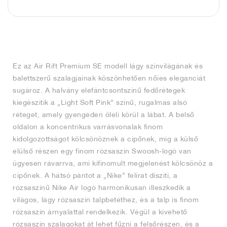
FIELD GENERAL
CRAZE
ADIRACER
MULE
471
GEL-CUMULUS 16
G.T. CUT
FORCE 58
TEKKIRA CUP
508
JORDAN
KILLSHOT 2
MOTO 2K
ITALIA
LEGACY 312
ALLERDALE
G.T. FUTURE
PS8
ALOHA SUPER
600
TOTAL 90
PHENOMENA
FORUM
JUMPMAN JACK
2000
VERTEBRAE
808
Ez az Air Rift Premium SE modell lágy színvilágának és
balettszerű szalagjainak köszönhetően nőies eleganciát
AVA ROVER
1000
HAMBURG
204L
AIR MAX 95
933
sugároz. A halvány elefántcsontszínű fedőrétegek
kiegészítik a „Light Soft Pink” színű, rugalmas alsó
MIND
860V2
réteget, amely gyengéden öleli körül a lábat. A belső
oldalon a koncentrikus varrásvonalak finom
AIR RIFT
kidolgozottságot kölcsönöznek a cipőnek, míg a külső
elülső részen egy finom rózsaszín Swoosh-logó van
ügyesen rávarrva, ami kifinomult megjelenést kölcsönöz a
cipőnek. A hátsó pántot a „Nike” felirat díszíti, a
rózsaszínű Nike Air logó harmonikusan illeszkedik a
világos, lágy rózsaszín talpbetéthez, és a talp is finom
rózsaszín árnyalattal rendelkezik. Végül a kivehető
rózsaszín szalagokat át lehet fűzni a felsőrészen, és a