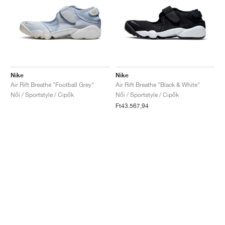
Nike
Nike
Air Rift Breathe "Football Grey"
Air Rift Breathe "Black & White"
Női / Sportstyle / Cipők
Női / Sportstyle / Cipők
Ft43.567,94