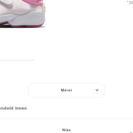
"W
Méret
endeld innen
Nike