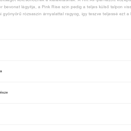
r bevonat lágyítja, a Pink Rise szín pedig a teljes külső talpon vi
i gyönyörű rózsaszín árnyalattal ragyog, így teszve teljessé ezt a
ia
része