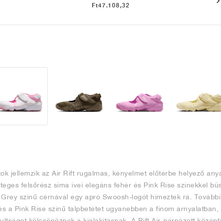
Ft47.108,32
ok jellemzik az Air Rift rugalmas, kényelmet előtérbe helyező any
éteges felsőrész sima ívei elegáns fehér és Pink Rise színekkel bü
 Grey színű cérnával egy apró Swoosh-logót hímeztek rá. További
és a Pink Rise színű talpbetétet ugyanebben a finom árnyalatban, 
ultságot kölcsönöznek a kialakításnak. A Rift Air-párnázott közép