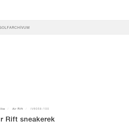
GOLF
ARCHÍVUM
ike
Air Rift
IV6058-100
r Rift sneakerek