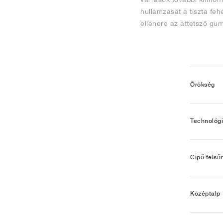
hullámzását a tiszta fehé
ellenére az áttetsző gum
Örökség
Technológ
Cipő felső
Középtalp