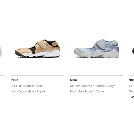
Nike
Nike
Nik
Air Rift "Metallic Gold"
Air Rift Breathe "Football Grey"
Air
Női / Sportstyle / Cipők
Női / Sportstyle / Cipők
Női
Ft4