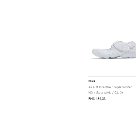
Nike
Air Rift Breathe "Triple White"
Női / Sportstyle / Cipők
Ft43.484,33