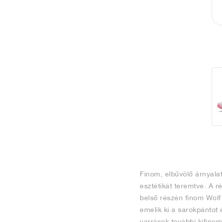
Finom, elbűvölő árnyalat
esztétikát teremtve. A r
belső részén finom Wolf
emelik ki a sarokpántot 
varrások további kifinom