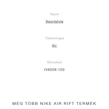
Sport
Sportstyle
Technológia
Air
Stíluskód
IV6058-100
MÉG TÖBB NIKE AIR RIFT TERMÉK