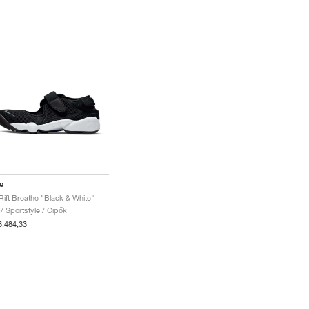
e
 Rift Breathe "Black & White"
 / Sportstyle / Cipők
3.484,33