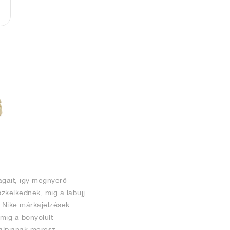
agait, így megnyerő
szkélkednek, míg a lábujj
 Nike márkajelzések
míg a bonyolult
talpjának merész