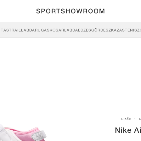
UTÁS
TRAIL
LABDARÚGÁS
KOSÁRLABDA
EDZÉS
GÖRDESZKÁZÁS
TENISZ
Cipők
N
Nike Ai