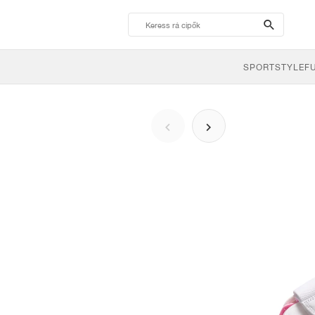
search-
btn
SPORTSTYLE
F