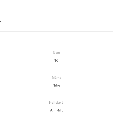
a
Nem
Női
Márka
Nike
Kollekció
Air Rift