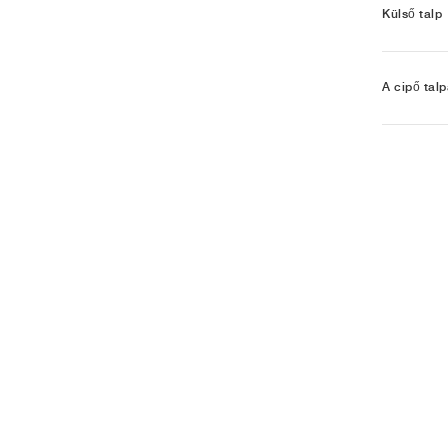
Külső talp
A cipő talp