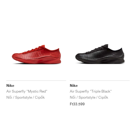
Nike
Nike
Air Superfly "Mystic Red"
Air Superfly "Triple Black"
Női / Sportstyle / Cipők
Női / Sportstyle / Cipők
Ft33.599