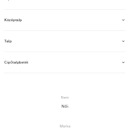
Középtalp
Talp
Cipőtalpbetét
Nem
Női
Márka