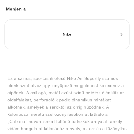
FIELD GENERAL
CRAZE
ADIRACER
MULE
471
GEL-CUMULUS 16
G.T. CUT
FORCE 58
TEKKIRA CUP
508
JORDAN
Menjen a
KILLSHOT 2
MOTO 2K
ITALIA
LEGACY 312
ALLERDALE
G.T. FUTURE
PS8
ALOHA SUPER
600
TOTAL 90
PHENOMENA
FORUM
JUMPMAN JACK
2000
VERTEBRAE
808
Nike
AVA ROVER
1000
HAMBURG
204L
AIR MAX 95
933
MIND
860V2
Ez a színes, sportos ihletésű Nike Air Superfly számos
AIR RIFT
élénk színt ötvöz, így lenyűgöző megjelenést kölcsönöz a
cipőnek. A csillogó, metál ezüst színű betétek élénkítik az
oldalfalakat, perforációik pedig dinamikus mintákat
alkotnak, amelyek a saroktól az orrig húzódnak. A
különböző méretű szellőzőnyílásokon át látható a
„Cabana” néven ismert feltűnő türkizkék árnyalat, amely
vidám hangulatot kölcsönöz a nyelv, az orr és a fűzőnyílás