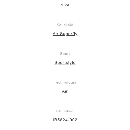
Nike
Kollekció
Air Superfly
Sport
Sportstyle
Technológia
Air
Stíluskód
IB5824-002