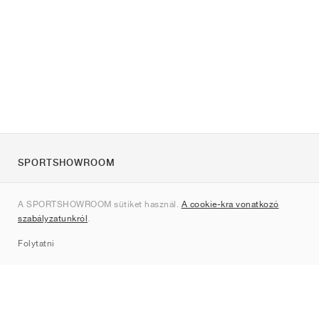
SPORTSHOWROOM
Rólunk
A SPORTSHOWROOM sütiket használ.
A cookie-kra vonatkozó
Kapcsolat
szabályzatunkról
.
Sitemap
Folytatni
Márkák
Nike
Jordan