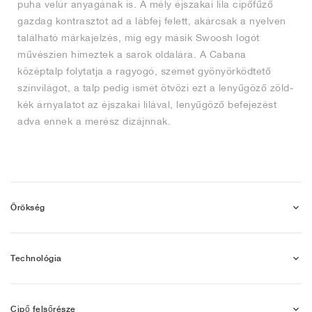
puha velúr anyagának is. A mély éjszakai lila cipőfűző
gazdag kontrasztot ad a lábfej felett, akárcsak a nyelven
található márkajelzés, míg egy másik Swoosh logót
művészien hímeztek a sarok oldalára. A Cabana
középtalp folytatja a ragyogó, szemet gyönyörködtető
színvilágot, a talp pedig ismét ötvözi ezt a lenyűgöző zöld-
kék árnyalatot az éjszakai lilával, lenyűgöző befejezést
adva ennek a merész dizájnnak.
Örökség
Technológia
Cipő felsőrésze