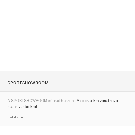
SPORTSHOWROOM
Rólunk
A SPORTSHOWROOM sütiket használ.
A cookie-kra vonatkozó
Kapcsolat
szabályzatunkról
.
Sitemap
Folytatni
Márkák