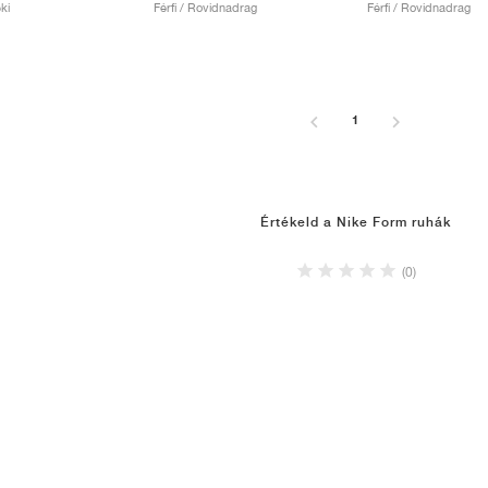
ki
Férfi / Rovidnadrag
Férfi / Rovidnadrag
1
Értékeld a Nike Form ruhák
(0)