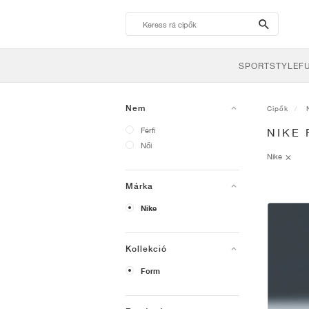
search-
btn
SPORTSTYLE
F
Nem
Cipők
Férfi
NIKE
Női
Nike
Márka
Nike
Kollekció
Form