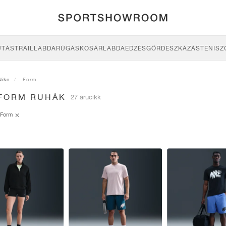
UTÁS
TRAIL
LABDARÚGÁS
KOSÁRLABDA
EDZÉS
GÖRDESZKÁZÁS
TENISZ
Nike
Form
 FORM RUHÁK
27 árucikk
Form