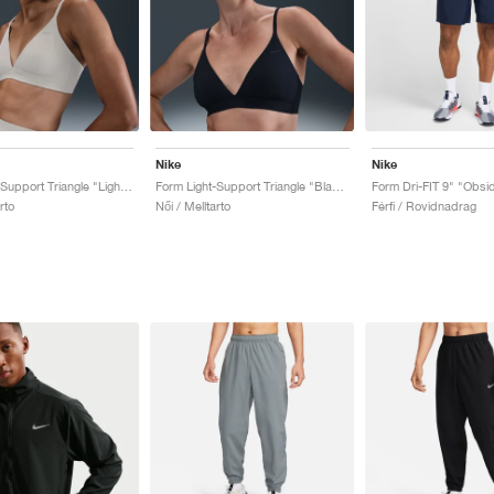
Nike
Nike
Form Light-Support Triangle "Light Orewood Brown"
Form Light-Support Triangle "Black"
Form Dri-FIT 9" "Obsi
rto
Női / Melltarto
Férfi / Rovidnadrag