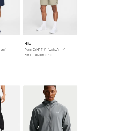
Nike
dian"
Form Dri-FIT 9" "Light Army"
Férfi / Rovidnadrag