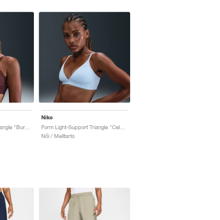
Nike
Form Light-Support Triangle "Burgundy Crush"
Form Light-Support Triangle "Celestine Blue"
Női / Melltarto