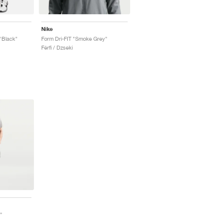
Nike
"Black"
Form Dri-FIT "Smoke Grey"
Férfi / Dzseki
"