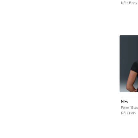
Női / Body
Nike
Form "Blac
Női / Polo