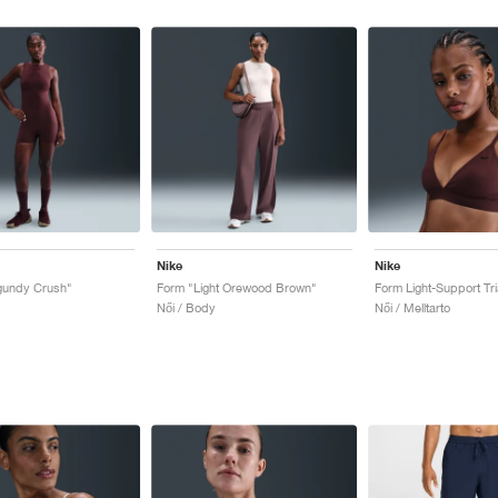
Nike
Nike
gundy Crush"
Form "Light Orewood Brown"
Női / Body
Női / Melltarto