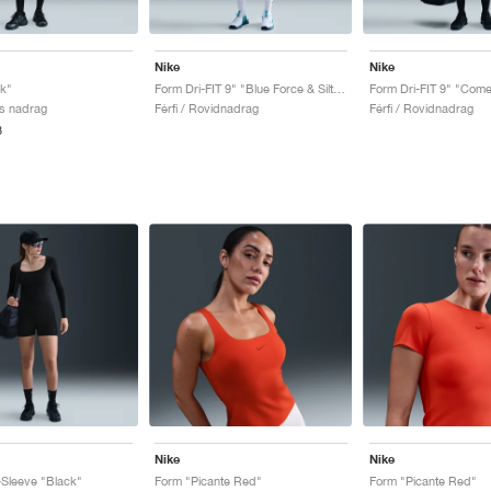
Nike
Nike
k"
Form Dri-FIT 9" "Blue Force & Silt Red"
lis nadrag
Férfi / Rovidnadrag
Férfi / Rovidnadrag
3
Nike
Nike
Sleeve "Black"
Form "Picante Red"
Form "Picante Red"