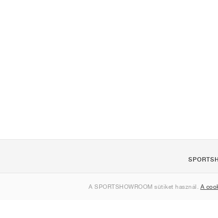
SPORTS
Rólunk
A SPORTSHOWROOM sütiket használ.
A coo
Kapcsolat
Sitemap