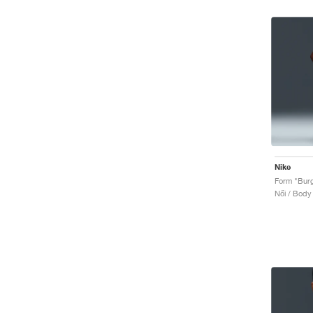
Nike
Form "Bur
Női / Body