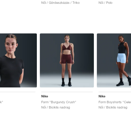
Női / Gördeszkázás / Triko
Női / Polo
Nike
Nike
k"
Form "Burgundy Crush"
Form Boyshorts "Celes
Női / Biciklis nadrag
Női / Biciklis nadrag