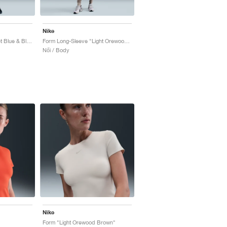
Nike
Form Dri-FIT 9" "Comet Blue & Black"
Form Long-Sleeve "Light Orewood Brown"
Női / Body
Nike
Form "Light Orewood Brown"