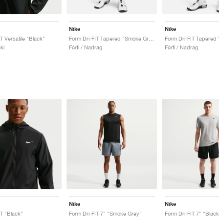
Nike
Nike
T Versatile "Black"
Form Dri-FIT Tapered "Smoke Grey"
Form Dri-FIT Tapered 
ki
Férfi / Nadrag
Férfi / Nadrag
Nike
Nike
IT "Black"
Form Dri-FIT 7" "Smoke Grey"
Form Dri-FIT 7" "Black