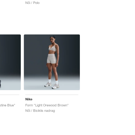
Női / Polo
Nike
tine Blue"
Form "Light Orewood Brown"
Női / Biciklis nadrag