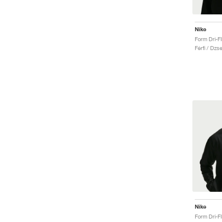
Nike
Form Dri-FI
Férfi / Dzse
Nike
Form Dri-F