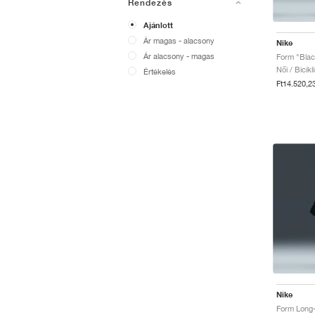
Rendezés
Ajánlott
Ár magas - alacsony
Nike
Ár alacsony - magas
Form "Blac
Női / Bicik
Értékelés
Ft14.520,2
Nike
Form Long-