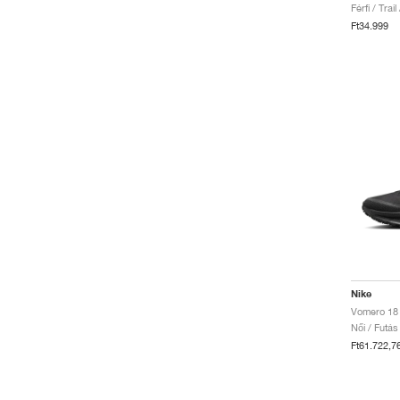
Férfi / Trai
Ft34.999
Nike
Női / Futás
Ft61.722,7