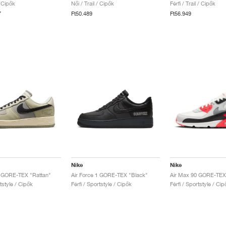
/ Cipők
Női / Trail / Cipők
Férfi / Trail / Cipők
7
Ft50.489
Ft56.949
Nike
Nike
1 GORE-TEX "Rattan"
Air Force 1 GORE-TEX "Black"
Air Max 90 GORE-TEX 
rtstyle / Cipők
Férfi / Sportstyle / Cipők
Férfi / Sportstyle / Cip