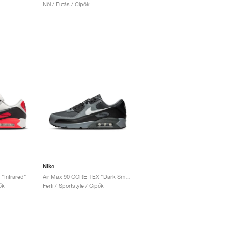
Női / Futás / Cipők
Nike
"Infrared"
Air Max 90 GORE-TEX "Dark Smoke Grey"
ők
Férfi / Sportstyle / Cipők