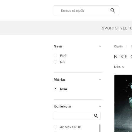
search-
btn
SPORTSTYLE
F
Nem
Cipők
Férfi
NIKE 
Női
Nike
Márka
Nike
Kollekció
Search
Air Max SNDR