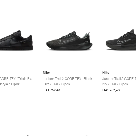
Nike
Nike
Dunk Low GORE-TEX "Triple Black"
Juniper Trail 2 GORE-TEX "Black & Anthracite"
rtstyle / Cipők
Férfi / Trail / Cipők
Női / Trail / Cipők
Ft41.752,46
Ft41.752,46