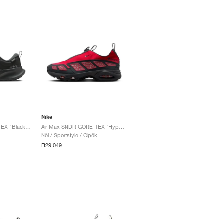
Nike
Juniper Trail 2 GORE-TEX "Black & Anthracite"
Air Max SNDR GORE-TEX "Hyper Crimson"
Női / Sportstyle / Cipők
Ft29.049