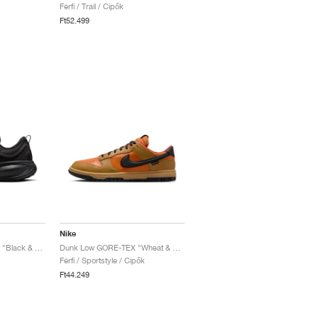
Férfi / Trail / Cipők
Ft52.499
Nike
Vomero 18 GORE-TEX "Black & Anthracite"
Dunk Low GORE-TEX "Wheat & Ceramic"
Férfi / Sportstyle / Cipők
Ft44.249