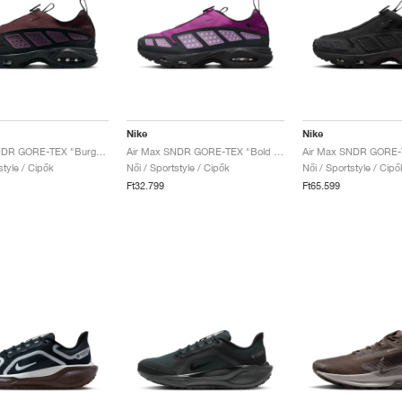
Nike
Nike
Air Max SNDR GORE-TEX "Burgundy Crush & Black"
Air Max SNDR GORE-TEX "Bold Berry"
style / Cipők
Női / Sportstyle / Cipők
Női / Sportstyle / Cipő
Ft32.799
Ft65.599