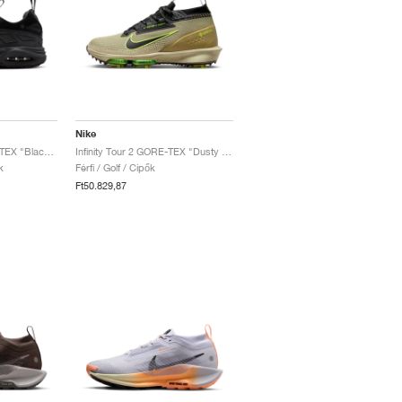
Nike
Air Max SNDR GORE-TEX "Black & Dark Smoke Grey"
Infinity Tour 2 GORE-TEX "Dusty Olive & Volt"
k
Férfi / Golf / Cipők
Ft50.829,87