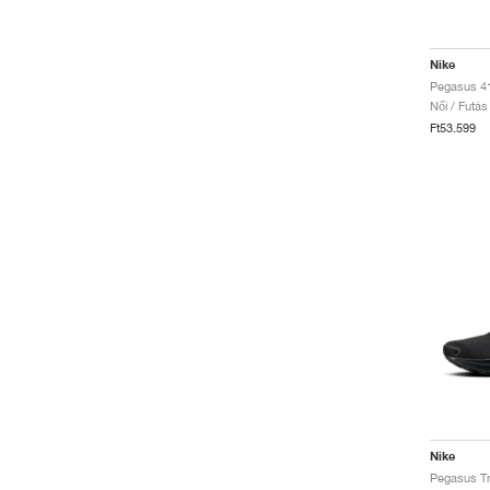
Nike
Női / Futás
Ft53.599
Nike