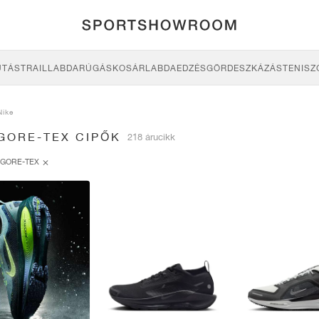
UTÁS
TRAIL
LABDARÚGÁS
KOSÁRLABDA
EDZÉS
GÖRDESZKÁZÁS
TENISZ
Nike
GORE-TEX CIPŐK
218 árucikk
GORE-TEX