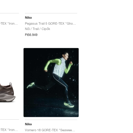
Nike
Pegasus Trail 5 GORE-TEX "Ironstone & Velvet Brown"
Pegasus Trail 5 GORE-TEX "Ghost & Orange Pulse"
Női / Trail / Cipők
Ft56.949
Nike
Pegasus Trail 5 GORE-TEX "Ironstone & College Grey"
Vomero 18 GORE-TEX "Seaweed & Light Liquid Lime"