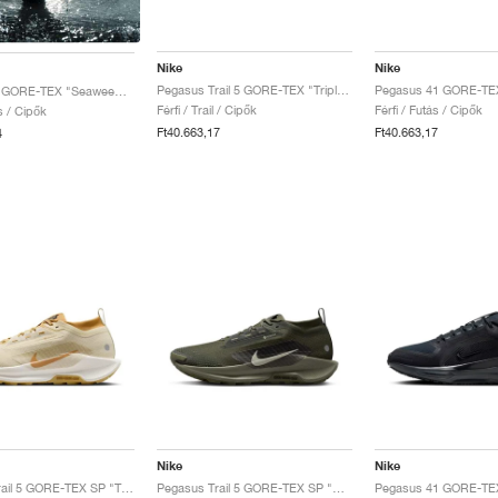
Nike
Nike
Pegasus Trail 5 GORE-TEX "Triple Black"
Vomero 18 GORE-TEX "Seaweed & Barely Volt"
Férfi / Trail / Cipők
Férfi / Futás / Cipők
ás / Cipők
Ft40.663,17
Ft40.663,17
4
Nike
Nike
Pegasus Trail 5 GORE-TEX SP "Team Gold & Desert Ochre"
Pegasus Trail 5 GORE-TEX SP "Sequoia & Cargo Khaki"