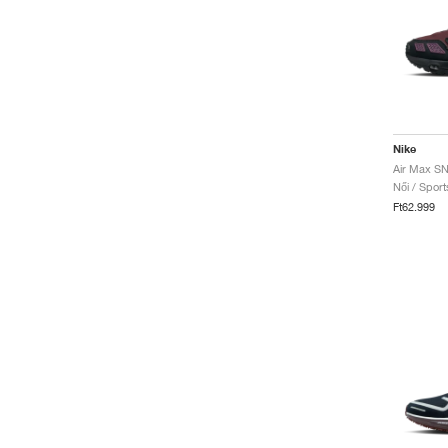
Nike
Női / Sport
Ft62.999