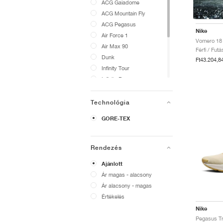
ACG Gaiadome
ACG Mountain Fly
ACG Pegasus
Nike
Air Force 1
Air Max 90
Férfi / Fut
Dunk
Ft43.204,8
Infinity Tour
Infinity Run
Juniper
Motiva
Technológia
Vomero
GORE-TEX
Winflo
V2K Run
Pegasus
Rendezés
Ajánlott
Ár magas - alacsony
Ár alacsony - magas
Értékelés
Nike