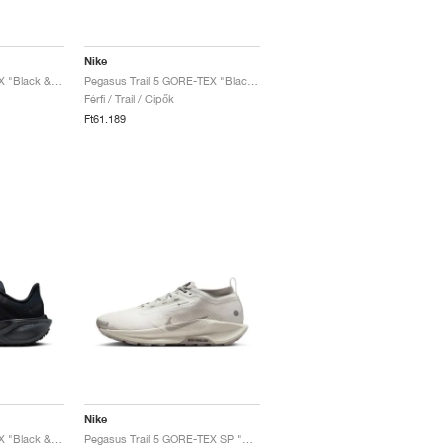
Nike
Pegasus 41 GORE-TEX "Black & Summit White"
Pegasus Trail 5 GORE-TEX "Black & Wolf Grey"
Férfi / Trail / Cipők
Ft61.189
Nike
Pegasus 41 GORE-TEX "Black & Anthracite"
Pegasus Trail 5 GORE-TEX SP "White & Light Bone"