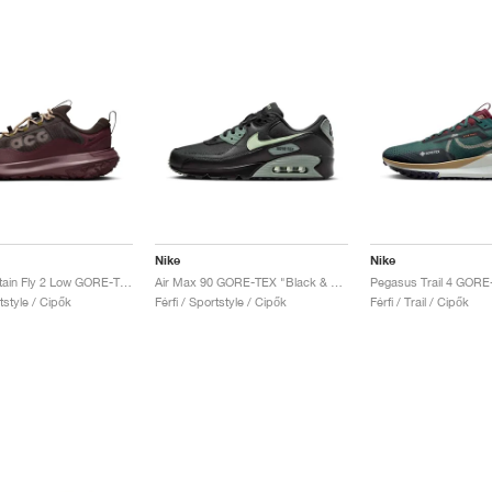
Nike
Nike
ACG Mountain Fly 2 Low GORE-TEX "Velvet Brown"
Air Max 90 GORE-TEX "Black & Honeydew"
rtstyle / Cipők
Férfi / Sportstyle / Cipők
Férfi / Trail / Cipők