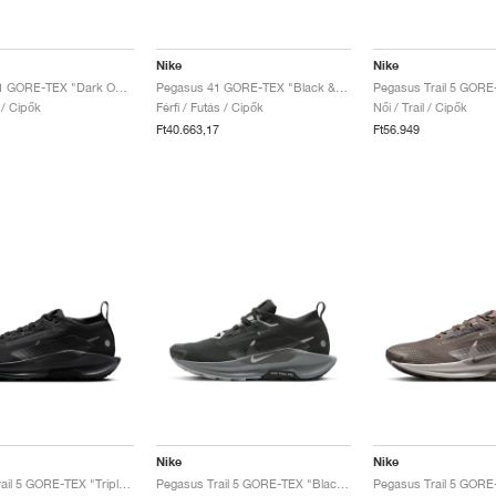
Nike
Nike
Pegasus 41 GORE-TEX "Dark Obsidian & Pure Platinum"
Pegasus 41 GORE-TEX "Black & Anthracite"
 / Cipők
Férfi / Futás / Cipők
Női / Trail / Cipők
Ft40.663,17
Ft56.949
Nike
Nike
Pegasus Trail 5 GORE-TEX "Triple Black"
Pegasus Trail 5 GORE-TEX "Black & Cool Grey"