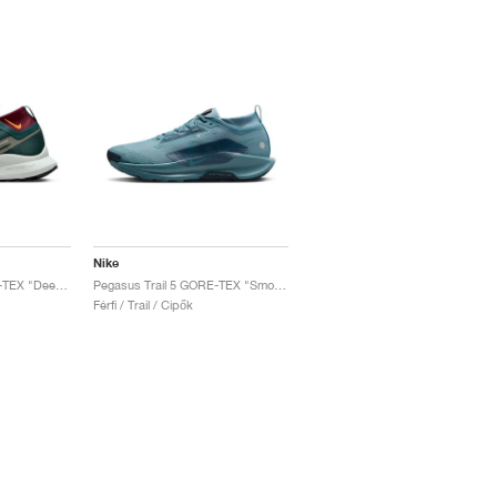
Nike
Pegasus Trail 4 GORE-TEX "Deep Jungle & Deep Maroon"
Pegasus Trail 5 GORE-TEX "Smokey Blue & Light Silver"
Férfi / Trail / Cipők