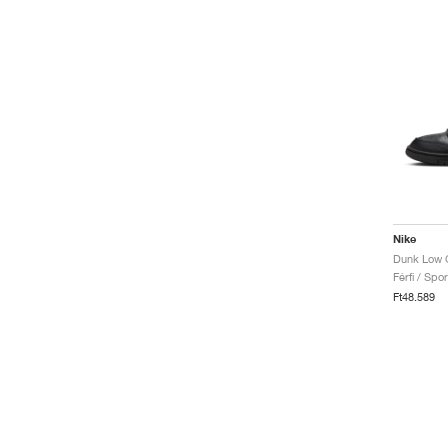
Nike
Férfi / Spo
Ft48.589