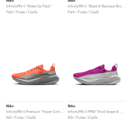
Nike
Nike
InfinityRN 4 "Wake Up Pack"
InfinityRN 4 "Black & Baroque Brown"
Férfi / Futás / Cipők
Férfi / Futás / Cipők
Nike
Nike
InfinityRN 4 Premium "Hyper Crimson & Light Silver"
InfinityRN 4 PRM "Vivid Grape & Metallic Silver"
Női / Futás / Cipők
Női / Futás / Cipők