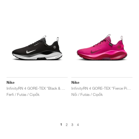
Nike
Nike
InfinityRN 4 GORE-TEX "Black & White"
InfinityRN 4 GORE-TEX "Fierce Pink"
Férfi / Futás / Cipők
Női / Futás / Cipők
1
2
3
4