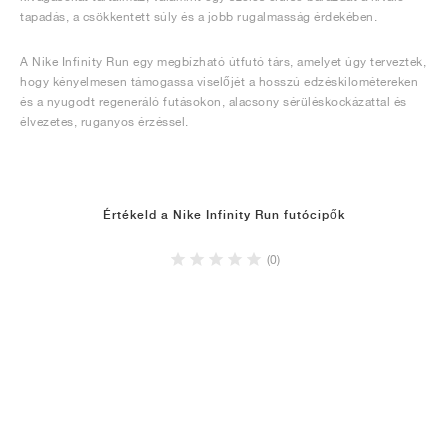
tapadás, a csökkentett súly és a jobb rugalmasság érdekében.
A Nike Infinity Run egy megbízható útfutó társ, amelyet úgy terveztek,
hogy kényelmesen támogassa viselőjét a hosszú edzéskilométereken
és a nyugodt regeneráló futásokon, alacsony sérüléskockázattal és
élvezetes, ruganyos érzéssel.
Értékeld a Nike Infinity Run futócipők
(0)