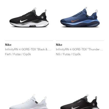
Nike
Nike
InfinityRN 4 GORE-TEX "Black & White"
InfinityRN 4 GORE-TEX "Thunder Blue & Diffused Blue"
Férfi / Futás / Cipők
Női / Futás / Cipők