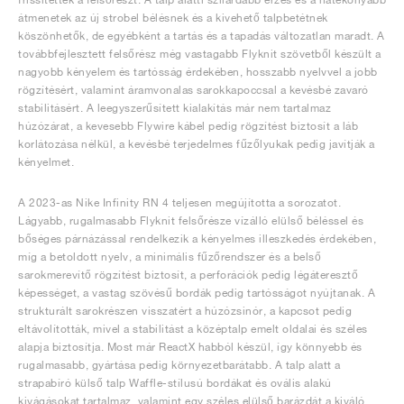
átmenetek az új strobel bélésnek és a kivehető talpbetétnek
köszönhetők, de egyébként a tartás és a tapadás változatlan maradt. A
továbbfejlesztett felsőrész még vastagabb Flyknit szövetből készült a
nagyobb kényelem és tartósság érdekében, hosszabb nyelvvel a jobb
rögzítésért, valamint áramvonalas sarokkapoccsal a kevésbé zavaró
stabilitásért. A leegyszerűsített kialakítás már nem tartalmaz
húzózárat, a kevesebb Flywire kábel pedig rögzítést biztosít a láb
korlátozása nélkül, a kevésbé terjedelmes fűzőlyukak pedig javítják a
kényelmet.
A 2023-as Nike Infinity RN 4 teljesen megújította a sorozatot.
Lágyabb, rugalmasabb Flyknit felsőrésze vízálló elülső béléssel és
bőséges párnázással rendelkezik a kényelmes illeszkedés érdekében,
míg a betoldott nyelv, a minimális fűzőrendszer és a belső
sarokmerevítő rögzítést biztosít, a perforációk pedig légáteresztő
képességet, a vastag szövésű bordák pedig tartósságot nyújtanak. A
strukturált sarokrészen visszatért a húzózsinór, a kapcsot pedig
eltávolították, mivel a stabilitást a középtalp emelt oldalai és széles
alapja biztosítja. Most már ReactX habból készül, így könnyebb és
rugalmasabb, gyártása pedig környezetbarátabb. A talp alatt a
strapabíró külső talp Waffle-stílusú bordákat és ovális alakú
kivágásokat tartalmaz, valamint egy széles elülső barázdát a kiváló