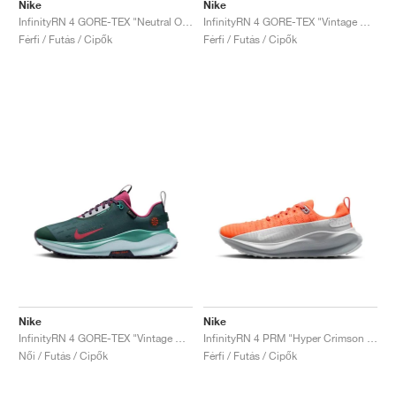
FIELD GENERAL
CRAZE
ADIRACER
MULE
471
GEL-CUMULUS 16
G.T. CUT
FORCE 58
TEKKIRA CUP
508
JORDAN
Nike
Nike
InfinityRN 4 GORE-TEX "Neutral Olive & Racer Blue"
InfinityRN 4 GORE-TEX "Vintage Green & Dark Raisin"
Férfi / Futás / Cipők
Férfi / Futás / Cipők
KILLSHOT 2
MOTO 2K
ITALIA
LEGACY 312
ALLERDALE
G.T. FUTURE
PS8
ALOHA SUPER
600
TOTAL 90
PHENOMENA
FORUM
JUMPMAN JACK
2000
VERTEBRAE
808
AVA ROVER
1000
HAMBURG
204L
AIR MAX 95
933
MIND
860V2
AIR RIFT
Nike
Nike
InfinityRN 4 GORE-TEX "Vintage Green & Dark Raisin"
InfinityRN 4 PRM "Hyper Crimson & Light Silver"
Női / Futás / Cipők
Férfi / Futás / Cipők