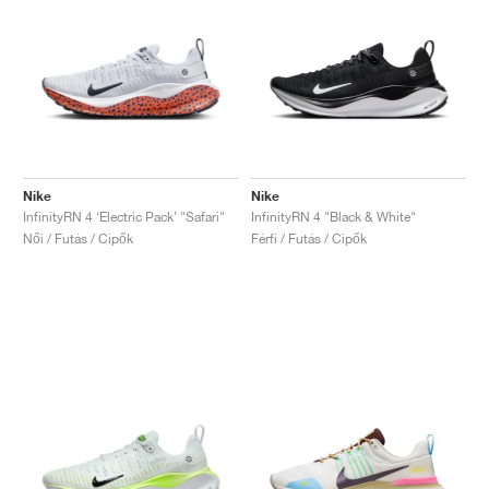
Nike
Nike
InfinityRN 4 ‘Electric Pack’ "Safari"
InfinityRN 4 "Black & White"
Női / Futás / Cipők
Férfi / Futás / Cipők