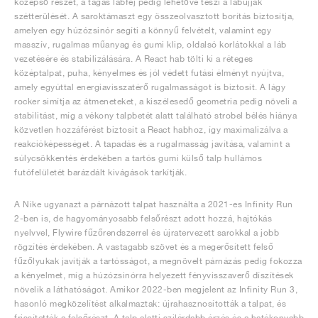
középső részét, a tágas lábfej pedig lehetővé teszi a lábujjak
szétterülését. A saroktámaszt egy összeolvasztott borítás biztosítja,
amelyen egy húzózsinór segíti a könnyű felvételt, valamint egy
masszív, rugalmas műanyag és gumi klip, oldalsó korlátokkal a láb
vezetésére és stabilizálására. A React hab tölti ki a réteges
középtalpat, puha, kényelmes és jól védett futási élményt nyújtva,
amely egyúttal energiavisszatérő rugalmasságot is biztosít. A lágy
rocker simítja az átmeneteket, a kiszélesedő geometria pedig növeli a
stabilitást, míg a vékony talpbetét alatt található strobel bélés hiánya
közvetlen hozzáférést biztosít a React habhoz, így maximalizálva a
reakcióképességet. A tapadás és a rugalmasság javítása, valamint a
súlycsökkentés érdekében a tartós gumi külső talp hullámos
futófelületét barázdált kivágások tarkítják.
A Nike ugyanazt a párnázott talpat használta a 2021-es Infinity Run
2-ben is, de hagyományosabb felsőrészt adott hozzá, hajtókás
nyelvvel, Flywire fűzőrendszerrel és újratervezett sarokkal a jobb
rögzítés érdekében. A vastagabb szövet és a megerősített felső
fűzőlyukak javítják a tartósságot, a megnövelt párnázás pedig fokozza
a kényelmet, míg a húzózsinórra helyezett fényvisszaverő díszítések
növelik a láthatóságot. Amikor 2022-ben megjelent az Infinity Run 3,
hasonló megközelítést alkalmaztak: újrahasznosították a talpat, és
frissítették a felsőrészt. A talp alatti szilárdabb érzés és a hatékonyabb