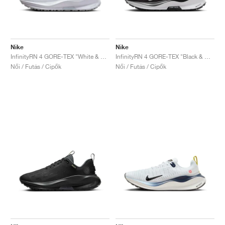
Nike
Nike
InfinityRN 4 GORE-TEX "White & Pure Platinum"
InfinityRN 4 GORE-TEX "Black & White"
Női / Futás / Cipők
Női / Futás / Cipők