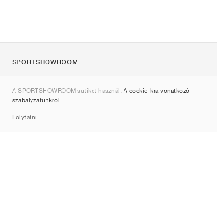
SPORTSHOWROOM
Rólunk
A SPORTSHOWROOM sütiket használ.
A cookie-kra vonatkozó
Kapcsolat
szabályzatunkról
.
Sitemap
Folytatni
Márkák
Nike
Jordan
adidas
New Balance
ASICS