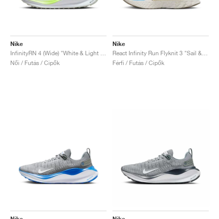
Nike
Nike
InfinityRN 4 (Wide) "White & Light Lemon Twist"
React Infinity Run Flyknit 3 "Sail & Earth"
Női / Futás / Cipők
Férfi / Futás / Cipők
Nike
Nike