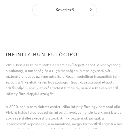
Következő
INFINITY RUN FUTÓCIPŐ
2017-ben a Nike bemutatta a React nevű fejlett habot. A könnyedség,
a puhaság, a tartósság és a rugalmasság tökéletes egyensúlyát
biztosító anyagot az innovatív Epic React modellben használták fel –
ez volt a Nike első, teljes hosszúságú React középtalppal ellátott
edzőcipője –, amely az erős tartást biztosító, sérüléseket csökkentő
Infinity Run alapjául szolgált.
A 2020-ban piacra dobott eredeti Nike Infinity Run egy darabból álló
Flyknit hálós felsőrésszel és integrált nyelvvel rendelkezik, ami biztos,
zokniszerű illeszkedést biztosít. A mikroszúrások javítják a
légáteresztő képességet, a minimalista, mégis tartós fűző rögzíti a láb