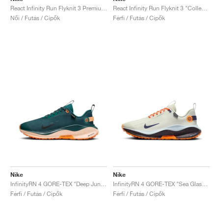
React Infinity Run Flyknit 3 Premium "Floral Watercolor"
React Infinity Run Flyknit 3 "College Navy & Bright Crimson"
Női / Futás / Cipők
Férfi / Futás / Cipők
Nike
Nike
InfinityRN 4 GORE-TEX "Deep Jungle & Total Orange"
InfinityRN 4 GORE-TEX "Sea Glass & Purple Ink"
Férfi / Futás / Cipők
Férfi / Futás / Cipők