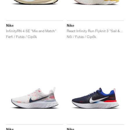
Nike
Nike
InfinityRN 4 SE "Mix and Match"
React Infinity Run Flyknit 3 "Sail & Solar Flare"
Férfi / Futás / Cipők
Női / Futás / Cipők
Nike
Nike