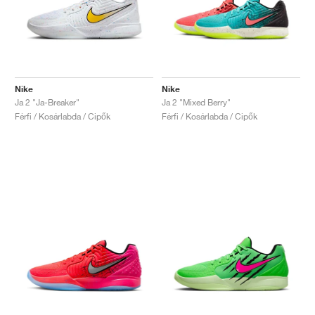
Nike
Nike
Ja 2 "Ja-Breaker"
Ja 2 "Mixed Berry"
Férfi / Kosárlabda / Cipők
Férfi / Kosárlabda / Cipők