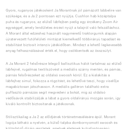
Gyors, ruganyos játékosként Ja Morantnak jól párnázott lábbelire van
szüksége, és a Ja 2 pontosan ezt nyújtja. Cushlon hab középtalpa
puha és ruganyos, az elülső lábfejben pedig egy érzékeny Zoom Air
egységgel, amely lendületes érzést nyújt a talajról való felszálláshoz.
A Morant által edzéshez használt nagyméretű traktorgumik alapján
újratervezett futófelületi mintázat kiemelkedő többirányú tapadást és
stabilitást biztosít intenzív játékidőben. Mindezt a lehető legkevesebb
anyag felhasználásával érték el, hogy csökkentsék az összsúlyt.
A Ja Morant 2 felsőrésze lélegző ballisztikus hálót tartalmaz az elülső
lábfejnél, rugalmas textilszövést a mediális szárny mentén, és párnás,
párnás felsőrészeket az oldalsó swoosh körül. Ez a kialakítás a
lábfejhez simul, fokozza a rögzítést, és lehetővé teszi, hogy viselője
magabiztosan játszhasson. A mediális galléron található extra
puffasztó párnázás segít megvédeni a bokát, míg az oldalsó
védősávok stabilizálják a lábat a gyors oldalirányú mozgás során, így
kiváló kontrollt biztosítanak a játékosnak.
Stilisztikailag a Ja 2 az elődjének történetmesélésére épül. Morant
logója látható a nyelvén, a külső talpba dombornyomott swoosh és
különböző dizájn részletek, amelyek életének kulcsfontosságú