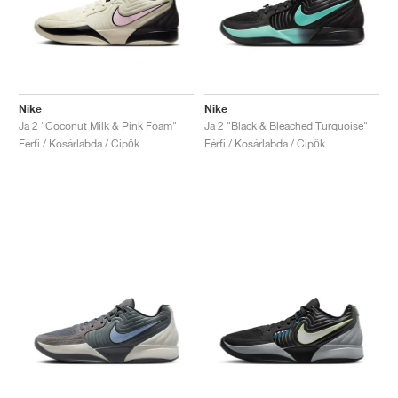
Nike
Nike
Ja 2 "Coconut Milk & Pink Foam"
Ja 2 "Black & Bleached Turquoise"
Férfi / Kosárlabda / Cipők
Férfi / Kosárlabda / Cipők