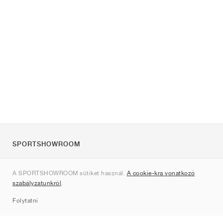
SPORTSHOWROOM
Rólunk
A SPORTSHOWROOM sütiket használ.
A cookie-kra vonatkozó
Kapcsolat
szabályzatunkról
.
Sitemap
Folytatni
Márkák