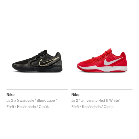
Nike
Nike
Ja 2 x Swarovski "Black Label"
Ja 2 "University Red & White"
Férfi / Kosárlabda / Cipők
Férfi / Kosárlabda / Cipők