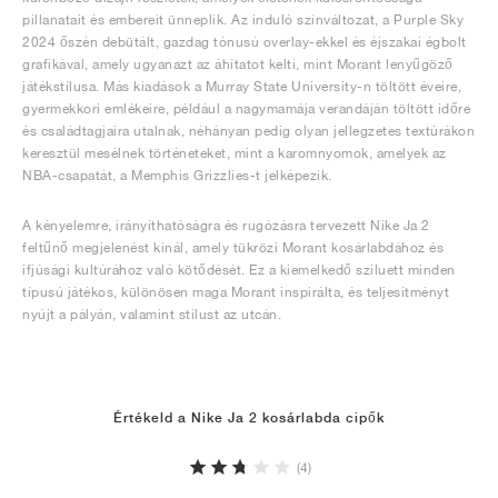
pillanatait és embereit ünneplik. Az induló színváltozat, a Purple Sky
2024 őszén debütált, gazdag tónusú overlay-ekkel és éjszakai égbolt
grafikával, amely ugyanazt az áhítatot kelti, mint Morant lenyűgöző
játékstílusa. Más kiadások a Murray State University-n töltött éveire,
gyermekkori emlékeire, például a nagymamája verandáján töltött időre
és családtagjaira utalnak, néhányan pedig olyan jellegzetes textúrákon
keresztül mesélnek történeteket, mint a karomnyomok, amelyek az
NBA-csapatát, a Memphis Grizzlies-t jelképezik.
A kényelemre, irányíthatóságra és rugózásra tervezett Nike Ja 2
feltűnő megjelenést kínál, amely tükrözi Morant kosárlabdához és
ifjúsági kultúrához való kötődését. Ez a kiemelkedő sziluett minden
típusú játékos, különösen maga Morant inspirálta, és teljesítményt
nyújt a pályán, valamint stílust az utcán.
Értékeld a Nike Ja 2 kosárlabda cipők
(4)