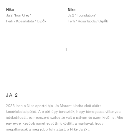
Nike
Nike
Ja 2 "Iron Grey"
Ja 2 "Foundation"
Férfi / Kosárlabda / Cipők
Férfi / Kosárlabda / Cipők
1
JA 2
2023-ban a Nike sportolója, Ja Morant kiadta első aláírt
kosárlabdacipőjét. A cipőt úgy tervezték, hogy támogassa villanyos
játékstílusát, és népszerű sziluetté vált a pályán és azon kívül is. Alig
egy évvel később ismét együttműködött a márkával, hogy
megalkossák a még jobb folytatást: a Nike Ja 2-t.