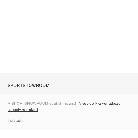
SPORTSHOWROOM
Rólunk
A SPORTSHOWROOM sütiket használ.
A cookie-kra vonatkozó
Kapcsolat
szabályzatunkról
.
Sitemap
Folytatni
Márkák