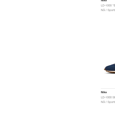
Nike
Női / Sport
Nike
LD-1000 S
Női / Sport