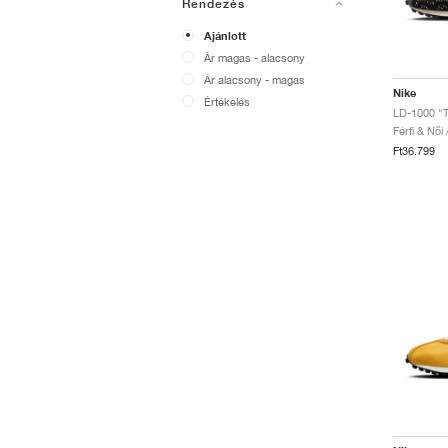
Rendezés
Ajánlott
Ár magas - alacsony
Ár alacsony - magas
Nike
Értékelés
LD-1000 "
Férfi & Női
Ft36.799