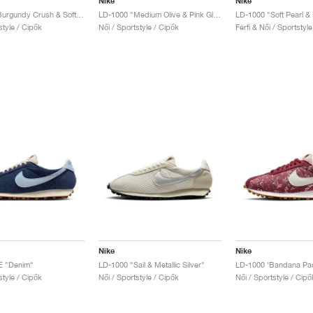
Nike
Nike
LD-1000 "Burgundy Crush & Soft Yellow"
LD-1000 "Medium Olive & Pink Glow"
LD-1000 "Soft Pearl & 
style / Cipők
Női / Sportstyle / Cipők
Férfi & Női / Sportstyl
Nike
Nike
E "Denim"
LD-1000 "Sail & Metallic Silver"
style / Cipők
Női / Sportstyle / Cipők
Női / Sportstyle / Cipő