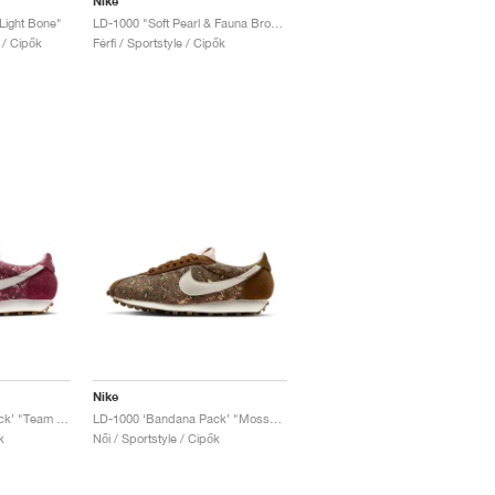
Nike
Light Bone"
LD-1000 "Soft Pearl & Fauna Brown"
e / Cipők
Férfi / Sportstyle / Cipők
Nike
LD-1000 ‘Bandana Pack’ "Team Red & Sail"
LD-1000 ‘Bandana Pack’ "Mosswood Brown & Sail"
k
Női / Sportstyle / Cipők