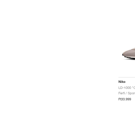
Nike
LD-1000 "C
Férfi / Spo
Ft33.999