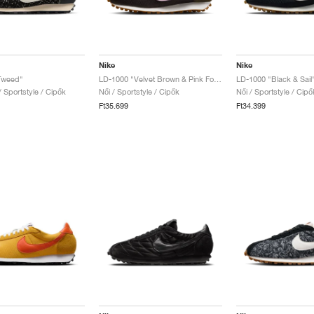
Nike
Nike
Tweed"
LD-1000 "Velvet Brown & Pink Foam"
LD-1000 "Black & Sail
 / Sportstyle / Cipők
Női / Sportstyle / Cipők
Női / Sportstyle / Cipő
Ft35.699
Ft34.399