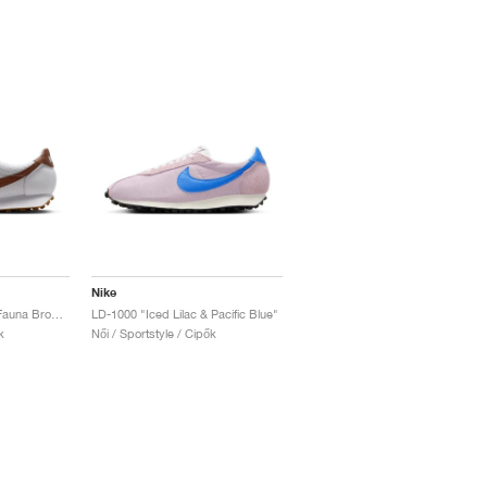
Nike
LD-1000 SE "White & Fauna Brown"
LD-1000 "Iced Lilac & Pacific Blue"
k
Női / Sportstyle / Cipők