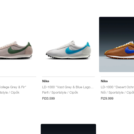
Nike
Nike
ollege Grey & Fir"
LD-1000 "Vast Grey & Blue Lagoon"
rtstyle / Cipők
Férfi / Sportstyle / Cipők
Női / Sportstyle / Cipő
Ft33.599
Ft29.999