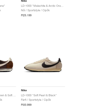
Nike
ana"
LD-1000 "Malachite & Arctic Orange"
k
Női / Sportstyle / Cipők
Ft25.199
Nike
LD-1000 "Baroque Brown & Soft Pearl"
LD-1000 "Soft Pearl & Black"
ők
Férfi / Sportstyle / Cipők
Ft33.999