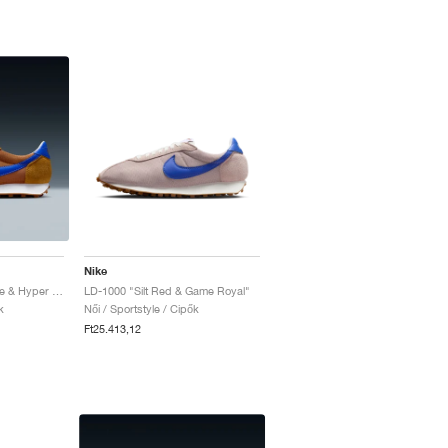
Nike
LD-1000 "Desert Ochre & Hyper Royal"
LD-1000 "Silt Red & Game Royal"
k
Női / Sportstyle / Cipők
Ft25.413,12