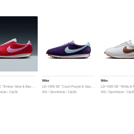
Nike
Nike
LD-1000 SE "Ember Glow & Beyond Pink"
LD-1000 SE "Court Purple & Glacier Blue"
style / Cipők
Női / Sportstyle / Cipők
Női / Sportstyle / Cipő