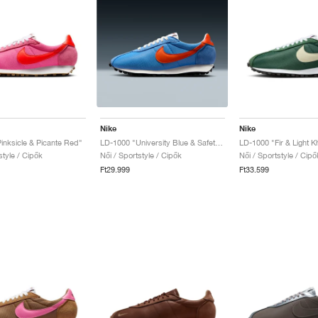
Nike
Nike
inksicle & Picante Red"
LD-1000 "University Blue & Safety Orange"
LD-1000 "Fir & Light K
style / Cipők
Női / Sportstyle / Cipők
Női / Sportstyle / Cipő
Ft29.999
Ft33.599