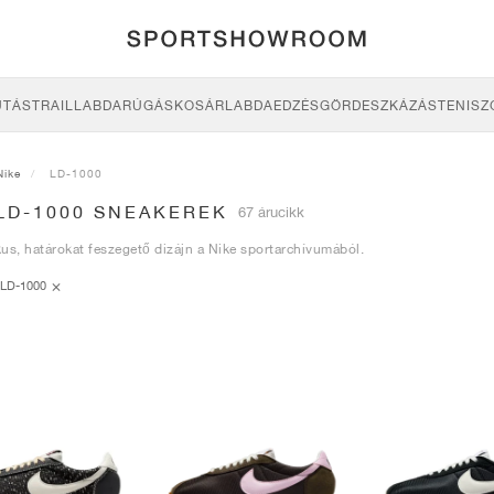
UTÁS
TRAIL
LABDARÚGÁS
KOSÁRLABDA
EDZÉS
GÖRDESZKÁZÁS
TENISZ
Nike
LD-1000
LD-1000 SNEAKEREK
67 árucikk
us, határokat feszegető dizájn a Nike sportarchívumából.
LD-1000