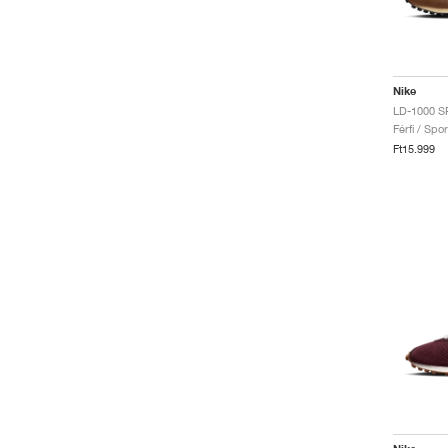
Nike
LD-1000 SP
Férfi / Spo
Ft15.999