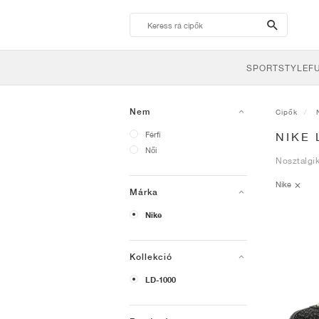
search-
btn
SPORTSTYLE
F
Nem
Cipők
Férfi
NIKE 
Női
Nosztalgik
Nike
Márka
Nike
Kollekció
LD-1000