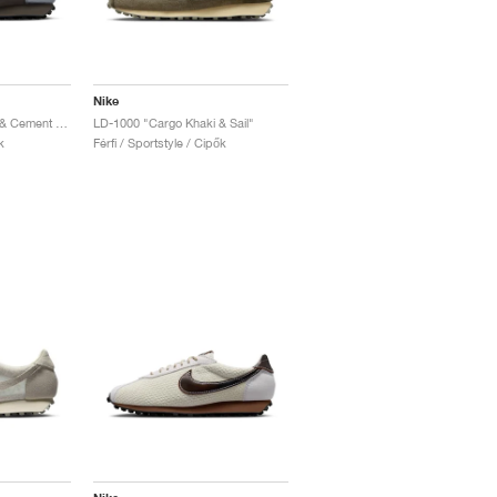
Nike
LD-1000 "Cave Stone & Cement Grey"
LD-1000 "Cargo Khaki & Sail"
k
Férfi / Sportstyle / Cipők