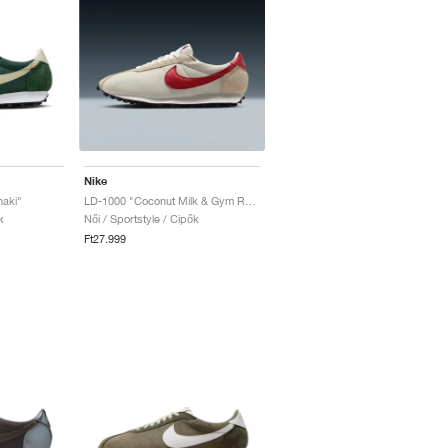
Nike
haki"
LD-1000 "Coconut Milk & Gym Red"
k
Női / Sportstyle / Cipők
Ft27.999