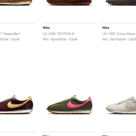
Nike
Nike
 "Neapolitan"
LD-1000 "EDITION A"
rtstyle / Cipők
Női / Sportstyle / Cipők
Női / Sportstyle / Cipő