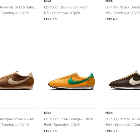
Nike
Nike
LD-1000 "University Gold & Safety Orange"
LD-1000 "Black & Soft Pearl"
LD-1000 "Black Band
 / Sportstyle / Cipők
Női / Sportstyle / Cipők
Női / Sportstyle / Cipő
Ft39.099
Ft32.499
Nike
Nike
LD-1000 "Baroque Brown & Hemp"
LD-1000 "Laser Orange & Stadium Green"
 / Sportstyle / Cipők
Férfi / Sportstyle / Cipők
Férfi / Sportstyle / Cip
Ft33.599
Ft35.699