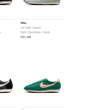
Nike
"
LD-1000 "Denim"
k
Férfi / Sportstyle / Cipők
Ft31.499