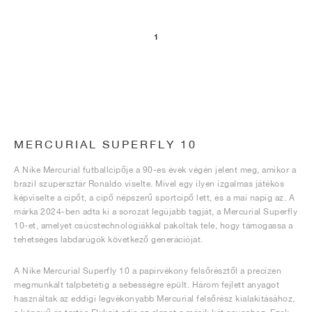
1
MERCURIAL SUPERFLY 10
A Nike Mercurial futballcipője a 90-es évek végén jelent meg, amikor a
brazil szupersztár Ronaldo viselte. Mivel egy ilyen izgalmas játékos
képviselte a cipőt, a cipő népszerű sportcipő lett, és a mai napig az. A
márka 2024-ben adta ki a sorozat legújabb tagját, a Mercurial Superfly
10-et, amelyet csúcstechnológiákkal pakoltak tele, hogy támogassa a
tehetséges labdarúgók következő generációját.
A Nike Mercurial Superfly 10 a papírvékony felsőrésztől a precízen
megmunkált talpbetétig a sebességre épült. Három fejlett anyagot
használtak az eddigi legvékonyabb Mercurial felsőrész kialakításához,