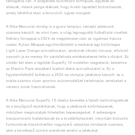
támogatva van. A szegecsek különböző formájúak, egyesek ék
alakúak, mások penge alakúak, hogy kiváló tapadást biztosítsanak,
amely lehetővé teszi a bonyolult, ügyes mozgást.
A Nike Mercurial mindig is a gyors tempójú, támadó játékosok
számára készült, és mint ilyen, a világ legnagyobb futballistái viselték.
Néhány hónappal a 2024-es megjelenése után az izgalmas francia
csatár, Kylian Mbappé együttműködött a márkával egy különleges
Light Laser Orange színváltozaton, amelynek vibráló tónusai, eltúlzott
swoosh-ja és merész Air sarokfelirata emlékezetessé tette a dizájnt. Ez
utóbbi két elem a legtöbb Superfly 10 modellen megjelenik, beleértve
az Electric Pack részeként kiadott élénk színváltozatot is. Ez a
figyelemfelkeltő kollekció a 2024-es olimpiai játékokra készült, és a
márka számos olyan sportos csúcsmodelljét tartalmazta, amelyeket a
verseny során használnának.
A Nike Mercurial Superfly 10 ideális keveréke a fejlett technológiáknak
és a lenyűgöző esztétikának, hogy a játékosok kitűnhessenek,
miközben megmutatják hihetetlen képességeiket. A sebességre
összpontosító kialakításnak és a továbbfejlesztett, irányítást biztosító
funkcióknak köszönhetően nagyszerű választás mindazok számára,
akik a következő szintre szeretnék emelni a játékukat.