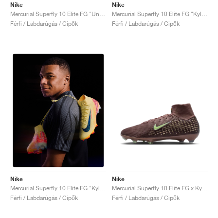
Nike
Nike
Mercurial Superfly 10 Elite FG "United Pack"
Mercurial Superfly 10 Elite FG "Kylian Mbappé"
Férfi / Labdarúgás / Cipők
Férfi / Labdarúgás / Cipők
Nike
Nike
Mercurial Superfly 10 Elite FG x Kylian Mbappé "Plum Eclipse"
Mercurial Superfly 10 Elite FG "Kylian Mbappé"
Férfi / Labdarúgás / Cipők
Férfi / Labdarúgás / Cipők