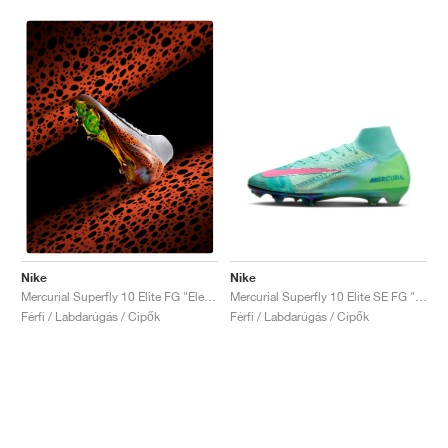
Nike
Nike
Mercurial Superfly 10 Elite SE FG "Cosmic Speed Pack"
Mercurial Superfly 10 Elite FG "Electric Pack"
Férfi / Labdarúgás / Cipők
Férfi / Labdarúgás / Cipők