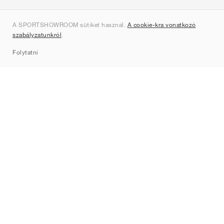
Rólunk
A SPORTSHOWROOM sütiket használ.
A cookie-kra vonatkozó
Kapcsolat
szabályzatunkról
.
Sitemap
Folytatni
Márkák
Nike
Jordan
adidas
New Balance
ASICS
PUMA
Converse
Vans
Hoka
Salomon