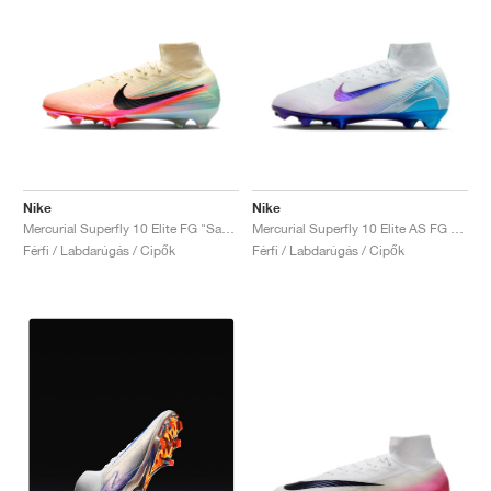
Nike
Nike
Mercurial Superfly 10 Elite FG "Sam Kerr"
Mercurial Superfly 10 Elite AS FG "Elite Only Pack"
Férfi / Labdarúgás / Cipők
Férfi / Labdarúgás / Cipők