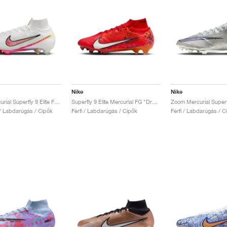
Nike
Nike
Zoom Mercurial Superfly 9 Elite FG "Marcus Rashford"
Superfly 9 Elite Mercurial FG "Dream Speed"
 / Labdarúgás / Cipők
Férfi / Labdarúgás / Cipők
Férfi / Labdarúgás / C