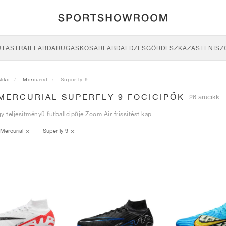
UTÁS
TRAIL
LABDARÚGÁS
KOSÁRLABDA
EDZÉS
GÖRDESZKÁZÁS
TENISZ
Nike
Mercurial
Superfly 9
MERCURIAL SUPERFLY 9 FOCICIPŐK
26 árucikk
y teljesítményű futballcipője Zoom Air frissítést kap.
Mercurial
Superfly 9