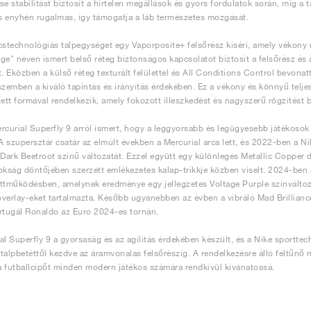
se stabilitást biztosít a hirtelen megállások és gyors fordulatok során, míg a
 enyhén rugalmas, így támogatja a láb természetes mozgását.
cstechnológiás talpegységet egy Vaporposite+ felsőrész kíséri, amely vékony r
ge" néven ismert belső réteg biztonságos kapcsolatot biztosít a felsőrész és a t
t. Eközben a külső réteg texturált felülettel és All Conditions Control bevonat
szemben a kiváló tapintás és irányítás érdekében. Ez a vékony és könnyű telje
zett formával rendelkezik, amely fokozott illeszkedést és nagyszerű rögzítést b
rcurial Superfly 9 arról ismert, hogy a leggyorsabb és legügyesebb játékosok vi
 szupersztár csatár az elmúlt években a Mercurial arca lett, és 2022-ben a N
 Dark Beetroot színű változatát. Ezzel együtt egy különleges Metallic Copper di
okság döntőjében szerzett emlékezetes kalap-trikkje közben viselt. 2024-ben a
ttműködésben, amelynek eredménye egy jellegzetes Voltage Purple színváltozat
 overlay-eket tartalmazta. Később ugyanebben az évben a vibráló Mad Brillianc
rtugál Ronaldo az Euro 2024-es tornán.
al Superfly 9 a gyorsaság és az agilitás érdekében készült, és a Nike sporttec
talpbetéttől kezdve az áramvonalas felsőrészig. A rendelkezésre álló feltűnő 
 a futballcipőt minden modern játékos számára rendkívül kívánatossá.