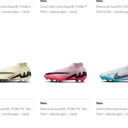
Nike
Nike
Zoom Mercurial Superfly 9 Elite XXV FG "25th Anniversary"
Zoom Mercurial Superfly 9 Elite FG "Bonded Pack"
 / Labdarúgás / Cipők
Férfi / Labdarúgás / Cipők
Férfi & Női / Labdarúg
Nike
Nike
Mercurial Superfly 9 Elite FG "Mad Ready Pack"
Mercurial Superfly 9 Elite FG "Mad Brilliance Pack"
 / Labdarúgás / Cipők
Férfi / Labdarúgás / Cipők
Férfi / Labdarúgás / C