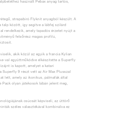
 talpbetéthez használt Pebax anyag tartós,
étegű, strapabíró Flyknit anyagból készült. A
alp között, így segítve a lábfej szilárd
tal rendelkezik, amely tapadós érzetet nyújt a
sítményű felsőrész magas profilú,
iztosít.
selik, akik közül az egyik a francia Kylian
ike-val együttműködve elkészítette a Superfly
zájnt is kapott, amelyet a katari
 Superfly 9 részt vett az Air Max Plusszal
 lett, amely az ikonikus, pálmafák által
e Pack olyan játékosok lábán jelent meg,
hnológiájának csúcsát képviseli, az úttörő
minták széles választékával kombinálva ez