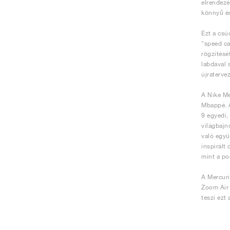
elrendezé
könnyű és
Ezt a csú
"speed ca
rögzítésé
labdával 
újraterve
A Nike Me
Mbappé. A
9 egyedi,
világbajn
való együ
inspirált
mint a po
A Mercuri
Zoom Air 
teszi ezt