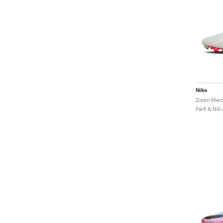
Nike
Férfi & Női