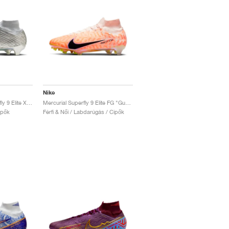
Nike
Zoom Mercurial Superfly 9 Elite XXV SE FG "25th Anniversary"
Mercurial Superfly 9 Elite FG "Guava Ice"
ipők
Férfi & Női / Labdarúgás / Cipők