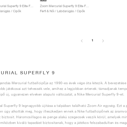
Nike
Zoom Mercurial Superfly 9 Elite FG "Luminous Pack"
Zoom Mercurial Superfly 9 Elite FG "White & Bright Crimson"
darúgás / Cipők
Férfi & Női / Labdarúgás / Cipők
1
URIAL SUPERFLY 9
gendás Mercurial futballcipője az 1990-es évek vége óta létezik. A bevezetése 
jobb játékosai azt tehessék vele, amihez a legjobban értenek: támadjanak tem
cipő új, ugyanezen elveken alapuló változatát, a Nike Mercurial Superfly 9-et.
al Superfly 9 legnagyobb újítása a talpában található Zoom Air egység. Ezt 
ten úgy alkották meg, hogy illeszkedjen ennek a Nike futballcipőnek az áramv
 biztosít. Háromcsillagos és penge alakú szegecsek veszik körül, amelyek m
miközben kiváló tapadást biztosítanak, hogy a játékos felszabadultan és ma