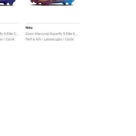
Nike
Zoom Mercurial Superfly 9 Elite CR7 FG "Azulejo"
Zoom Mercurial Superfly 9 Elite KM FG "Dark Beetroot"
ás / Cipők
Férfi & Női / Labdarúgás / Cipők