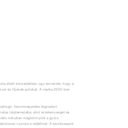
óta eltelt évtizedekben úgy tervezték, hogy a
póval és lőjenek gólokat. A márka 2022-ben
a pattogó, háromnegyedes légzsákot
onalas talplemezébe, ahol érzékenységet és
inden irányban megkönnyítik a gyors
gabiztosan nyomja a védelmet. A sarokcsapok