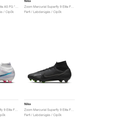
Nike
Mercurial Superfly 9 Elite AS FG "Rising Gem Pack"
Zoom Mercurial Superfly 9 Elite FG "Lucent Pack"
ás / Cipők
Férfi / Labdarúgás / Cipők
Nike
Zoom Mercurial Superfly 9 Elite FG "Blast Pack"
Zoom Mercurial Superfly 9 Elite FG "Shadow Pack"
ipők
Férfi / Labdarúgás / Cipők