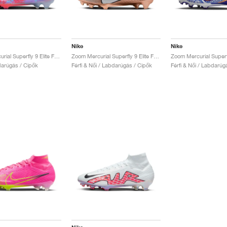
Nike
Nike
Zoom Mercurial Superfly 9 Elite FG "Dream Speed"
Zoom Mercurial Superfly 9 Elite FG "Generation Pack"
darúgás / Cipők
Férfi & Női / Labdarúgás / Cipők
Férfi & Női / Labdarúg