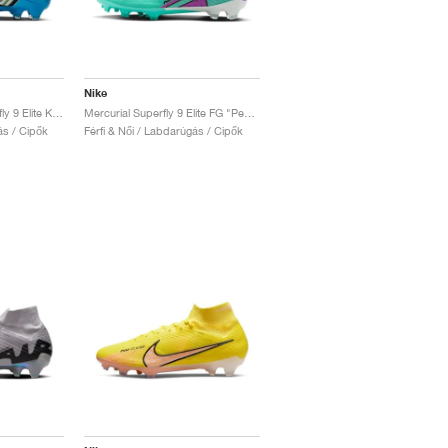
Nike
Zoom Mercurial Superfly 9 Elite KM FG "Baltic Blue"
Mercurial Superfly 9 Elite FG "Peak Ready Pack"
ás / Cipők
Férfi & Női / Labdarúgás / Cipők