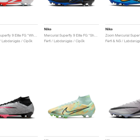
Nike
Nike
Mercurial Superfly 9 Elite FG "White & Bright Crimson"
Mercurial Superfly 9 Elite FG "Shadow Pack"
 / Labdarúgás / Cipők
Férfi / Labdarúgás / Cipők
Férfi & Női / Labdarúg