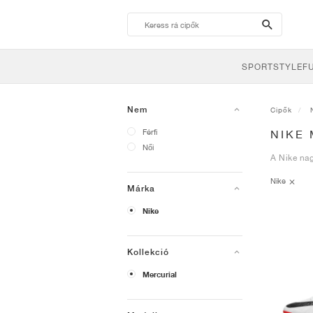
search-
btn
SPORTSTYLE
F
Nem
Cipők
Férfi
NIKE 
Női
A Nike nag
Nike
Márka
Nike
Kollekció
Mercurial