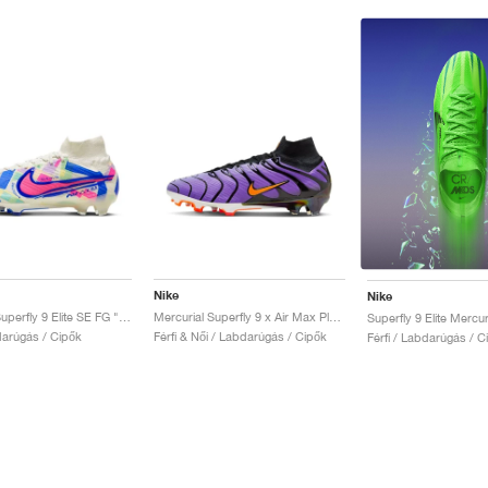
Nike
Nike
Mercurial Superfly 9 Elite SE FG "SoCal Pack"
Mercurial Superfly 9 x Air Max Plus FG "Voltage Purple"
darúgás / Cipők
Férfi & Női / Labdarúgás / Cipők
Férfi / Labdarúgás / C