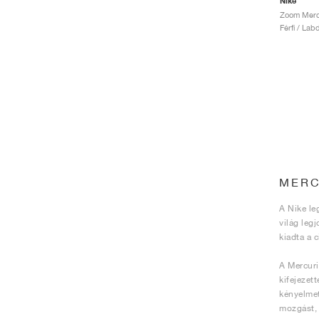
Nike
Férfi / Lab
MERC
A Nike le
világ leg
kiadta a 
A Mercuri
kifejezet
kényelmet
mozgást, 