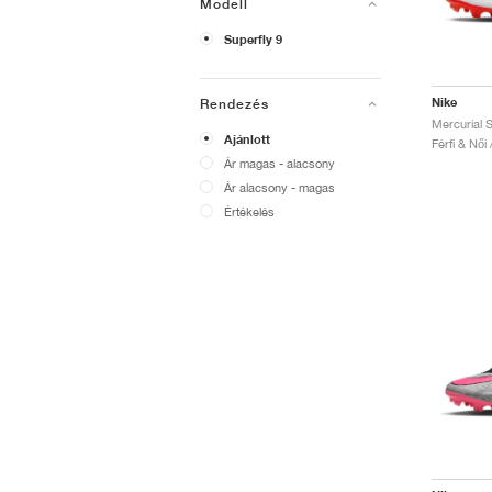
Modell
Superfly 9
Nike
Rendezés
Ajánlott
Férfi & Női
Ár magas - alacsony
Ár alacsony - magas
Értékelés