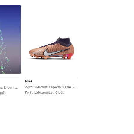
Nike
Zoom Mercurial Superfly 9 Elite KM FG "Metallic Copper"
Superfly 9 Elite Mercurial Dream Speed FG "Green Strike"
Férfi / Labdarúgás / Cipők
ipők