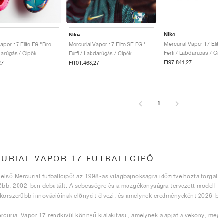
Nike
Nike
Mercurial Vapor 17 Elite FG "Breakout Pack"
Mercurial Vapor 17 Elite SE FG "Scorpion Pack"
Férfi / Labdarúgás / C
darúgás / Cipők
Férfi / Labdarúgás / Cipők
Ft97.844,27
27
Ft101.468,27
1
URIAL VAPOR 17 FUTBALLCIPŐ
 első Mercurial futballcipőt az 1998-as világbajnokságra időzítve hozta forga
őbb, 2002-ben debütált. A sebességre és a mozgékonyságra tervezett modell el
korszerűbb innovációinak előnyeit élvezi, és amelynek eredményeként 2026-b
rcurial Vapor 17 rendkívül könnyű kialakítású, amelynek alapját a vékony, még