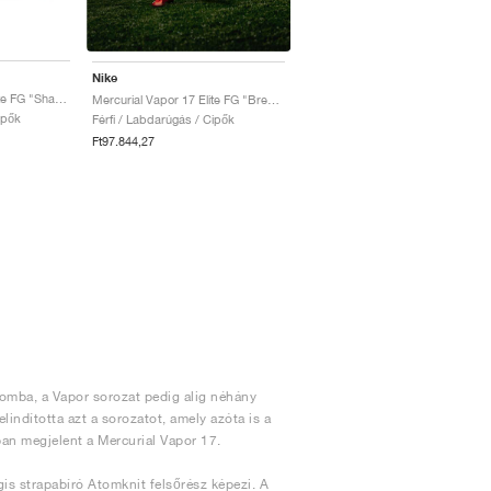
Nike
Mercurial Vapor 17 Elite FG "Shadow Pack"
Mercurial Vapor 17 Elite FG "Break 'Em Pack"
ipők
Férfi / Labdarúgás / Cipők
Ft97.844,27
lomba, a Vapor sorozat pedig alig néhány
indította azt a sorozatot, amely azóta is a
an megjelent a Mercurial Vapor 17.
is strapabíró Atomknit felsőrész képezi. A