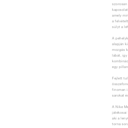
szorosan 
kapcsolat
amely min
a felvétel
súlyt a l
A pehelyk
alapján k
mozgás ko
lábát, íg
kombináci
egy pilla
Fejlett t
összefonó
finoman i
sarokat és
A Nike Me
játékosai
aki a len
torna sor