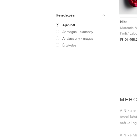
Rendezés
Nike
Ajánlott
Ár magas - alacsony
Férfi / Lab
Ár alacsony - magas
Ft101.468,
Értékelés
MERC
A Nike az
évvel kés
márka leg
A Nike Me