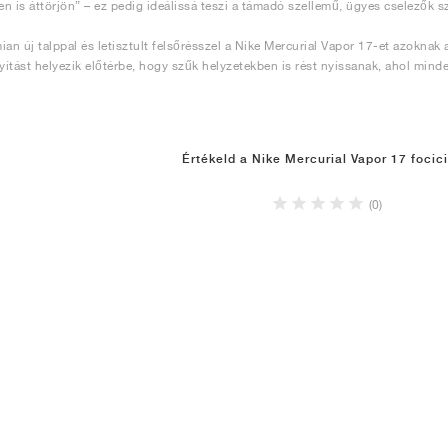
n is áttörjön” – ez pedig ideálissá teszi a támadó szellemű, ügyes cselezők s
ian új talppal és letisztult felsőrésszel a Nike Mercurial Vapor 17-et azoknak
nyítást helyezik előtérbe, hogy szűk helyzetekben is rést nyissanak, ahol min
Értékeld a Nike Mercurial Vapor 17 focic
(0)