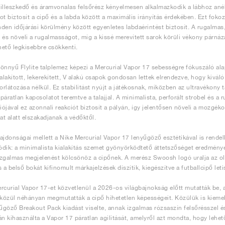
illeszkedő és áramvonalas felsőrész kényelmesen alkalmazkodik a lábhoz anél
ot biztosít a cipő és a labda között a maximális irányítás érdekében. Ezt fokoz
den időjárási körülmény között egyenletes labdaérintést biztosít. A rugalmas, 
t és növeli a rugalmasságot, míg a kissé merevített sarok körüli vékony párnázás
ehető legkisebbre csökkenti.
önnyű Flylite talplemez képezi a Mercurial Vapor 17 sebességre fókuszáló ala
ialakított, lekerekített, V alakú csapok gondosan lettek elrendezve, hogy kivál
rlátozása nélkül. Ez stabilitást nyújt a játékosnak, miközben az ultravékony 
y páratlan kapcsolatot teremtve a talajjal. A minimalista, perforált strobel és 
ójával ez azonnali reakciót biztosít a pályán, így jelentősen növeli a mozgék
nat alatt elszakadjanak a védőktől.
ulajdonságai mellett a Nike Mercurial Vapor 17 lenyűgöző esztétikával is rendel
dik: a minimalista kialakítás szemet gyönyörködtető áttetszőséget eredményez
zgalmas megjelenést kölcsönöz a cipőnek. A merész Swoosh logó uralja az oldal
 a belső bokát kifinomult márkajelzések díszítik, kiegészítve a futballcipő letis
rcurial Vapor 17-et közvetlenül a 2026-os világbajnokság előtt mutatták be, 
 közül néhányan megmutatták a cipő hihetetlen képességeit. Közülük is kiemelk
yűgöző Breakout Pack kiadást viselte, annak izgalmas rózsaszín felsőrésszel é
án kihasználta a Vapor 17 páratlan agilitását, amelyről azt mondta, hogy leh