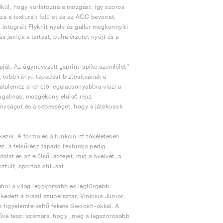
kül, hogy korlátozná a mozgást, így szoros
za a texturált felület és az ACC bevonat,
integrált Flyknit nyelv és gallér megkönnyíti
 javítja a tartást, puha érzetet nyújt és a
pját. Az úgynevezett „sprint-spike szemlélet”
ó, többirányú tapadást biztosítsanak a
talplemez a lehető legalacsonyabbra viszi a
a rugalmas, mozgékony elülső rész
onyságot és a sebességet, hogy a játékosok
kezik. A forma és a funkció itt tökéletesen
, a felsőrész tapadó textúrája pedig
át és az elülső lábfejet, míg a nyelvet, a
ztult, sportos stílusát.
ahol a világ leggyorsabb és legfürgébb
edett a brazil szupersztár, Vinicius Junior,
s figyelemfelkeltő fekete Swoosh-okkal. A
etővé teszi számára, hogy „még a legszorosabb