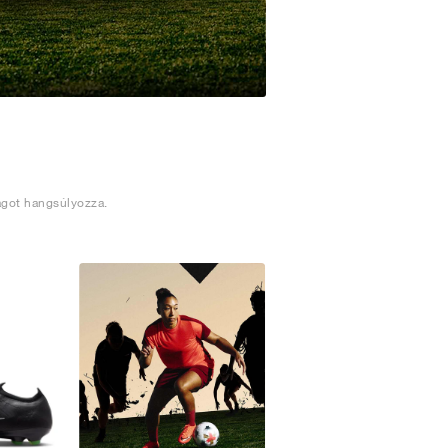
ágot hangsúlyozza.