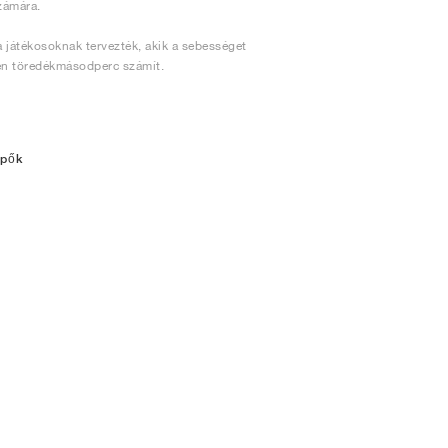
zámára.
 a játékosoknak tervezték, akik a sebességet
den töredékmásodperc számít.
ipők