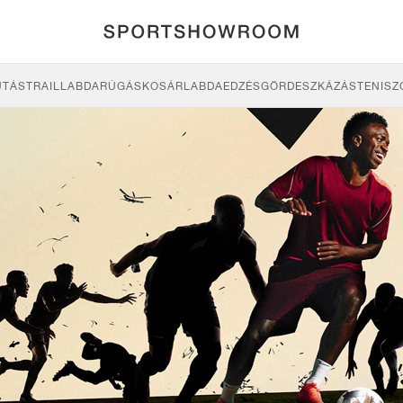
UTÁS
TRAIL
LABDARÚGÁS
KOSÁRLABDA
EDZÉS
GÖRDESZKÁZÁS
TENISZ