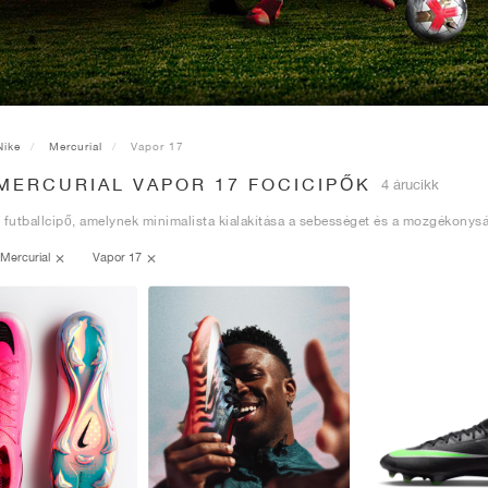
Nike
Mercurial
Vapor 17
MERCURIAL VAPOR 17 FOCICIPŐK
4 árucikk
 futballcipő, amelynek minimalista kialakítása a sebességet és a mozgékonys
Mercurial
Vapor 17