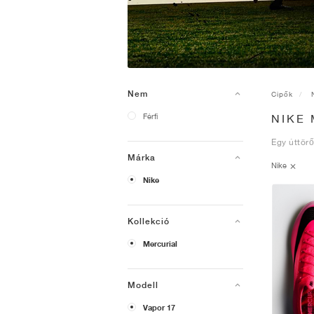
Nem
Cipők
Férfi
NIKE 
Egy úttörő
Márka
Nike
Nike
Kollekció
Mercurial
Modell
Vapor 17