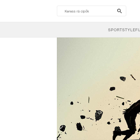
search-
btn
SPORTSTYLE
F