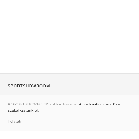
SPORTSHOWROOM
Rólunk
A SPORTSHOWROOM sütiket használ.
A cookie-kra vonatkozó
Kapcsolat
szabályzatunkról
.
Sitemap
Folytatni
Márkák