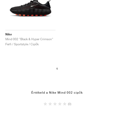
Nike
Mind 002 "Black & Hyper Crimson"
Férfi / Sportstyle / Cipők
1
Értékeld a Nike Mind 002 cipők
(0)