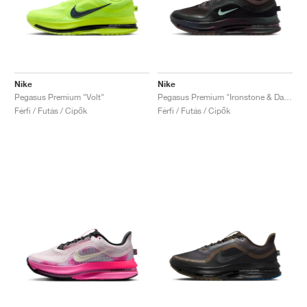
Nike
Nike
Pegasus Premium "Volt"
Pegasus Premium "Ironstone & Dark Smoke Grey"
Férfi / Futás / Cipők
Férfi / Futás / Cipők