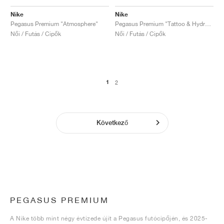
Nike
Nike
Pegasus Premium "Atmosphere"
Pegasus Premium "Tattoo & Hydrogen Blue"
Női / Futás / Cipők
Női / Futás / Cipők
1
2
Következő
PEGASUS PREMIUM
A Nike több mint négy évtizede újít a Pegasus futócipőjén, és 2025-