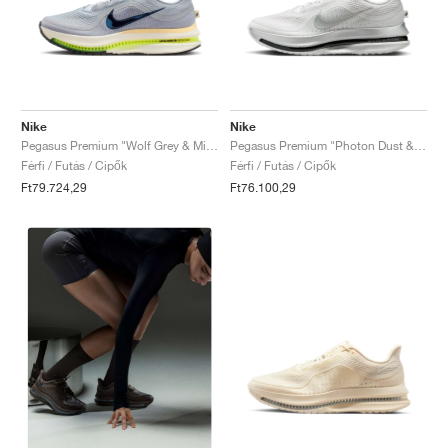
Nike
Nike
Pegasus Premium "Wolf Grey & Midnight Navy"
Pegasus Premium "Photon Dust & Black"
Férfi / Futás / Cipők
Férfi / Futás / Cipők
Ft79.724,29
Ft76.100,29