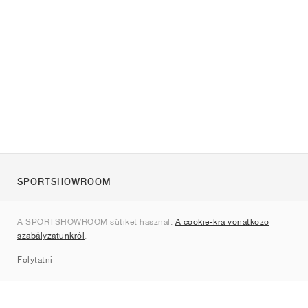
SPORTSHOWROOM
Rólunk
A SPORTSHOWROOM sütiket használ.
A cookie-kra vonatkozó
Kapcsolat
szabályzatunkról
.
Sitemap
Folytatni
Márkák