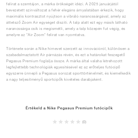
felirat a szemtájon, a márka örökségét idézi. A 2025 januárjától
bevezetett színváltozat a fehér elegáns árnyalatában érkezik, hogy
maximális kontrasztot nyújtson a vibráló narancssárgával, amely az
áttetsző Zoom Air egységet díszíti. A talp alatt ezt egy másik látható
narancssárga csík is megismétli, amely a talp közepén fut végig, és
amelyre az "Air Zoom" felirat van nyomtatva.
Története során a Nike hírnevet szerzett az innovációról, különösen a
szabadalmaztatott Air párnázás révén, és ezt a határokat feszegető
Pegasus Premium foglalja össze. A márka által valaha létrehozott
legfejlettebb technológiák egyesítésével ez az erőteljes futócipő
egyszerre ünnepli a Pegasus sorozat sporttörténelmét, és kiemelkedik
a nagy teljesítményű sportcipők kivételes darabjaként.
Értékeld a Nike Pegasus Premium futócipők
(0)