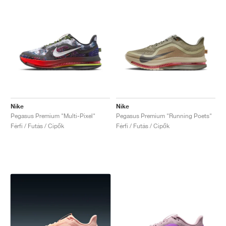
Nike
Nike
Pegasus Premium "Multi-Pixel"
Pegasus Premium "Running Poets"
Férfi / Futás / Cipők
Férfi / Futás / Cipők