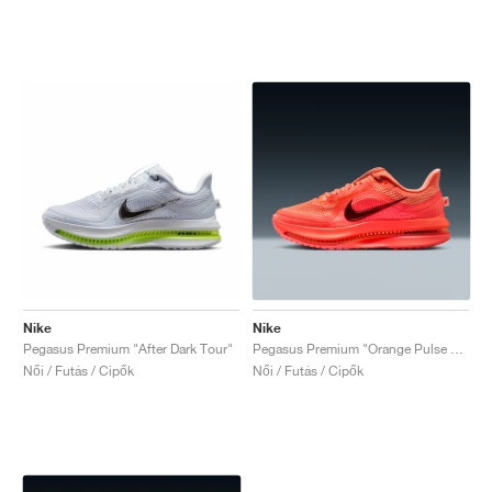
Nike
Nike
Pegasus Premium "After Dark Tour"
Pegasus Premium "Orange Pulse & Bright Mango"
Női / Futás / Cipők
Női / Futás / Cipők