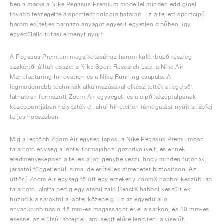
ben a márka a Nike Pegasus Premium modellel minden eddiginél
tovább feszegette a sporttechnológia határait. Ez a fejlett sportcipő
három erőteljes párnázó anyagot egyesít egyetlen cipőben, így
egyedülálló futási élményt nyújt.
A Pegasus Premium megalkotásához három különböző részleg
szakértői álltak össze: a Nike Sport Research Lab, a Nike Air
Manufacturing Innovation és a Nike Running csapata. A
legmodernebb technikák alkalmazásával elkészítették a legelső,
láthatóan formázott Zoom Air egységet, és a cipő középtalpának
középpontjában helyezték el, ahol hihetetlen támogatást nyújt a lábfej
teljes hosszában.
Míg a legtöbb Zoom Air egység lapos, a Nike Pegasus Premiumban
található egység a lábfej formájához igazodva ívelt, és ennek
eredményeképpen a teljes alját igénybe veszi, hogy minden futónak,
járástól függetlenül, sima, de erőteljes átmenetet biztosítson. Az
úttörő Zoom Air egység fölött egy érzékeny ZoomX habból készült lap
található, alatta pedig egy stabilizáló ReactX habból készült ék
húzódik a saroktól a lábfej közepéig. Ez az egyedülálló
anyagkombináció 45 mm-es magasságot ér el a sarkon, és 10 mm-es
eséssel az elülső lábfejnél, ami segít előre lendíteni a viselőt.