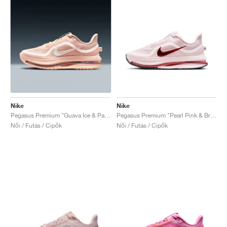
Nike
Nike
Pegasus Premium "Guava Ice & Particle Pink"
Pegasus Premium "Pearl Pink & Bright Crimson"
Női / Futás / Cipők
Női / Futás / Cipők