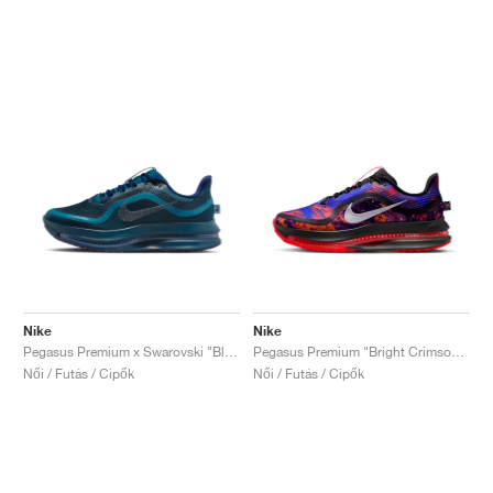
Nike
Nike
Pegasus Premium x Swarovski "Blue Force"
Pegasus Premium "Bright Crimson & Racer Blue"
Női / Futás / Cipők
Női / Futás / Cipők