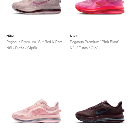
Nike
Nike
Pegasus Premium "Silt Red & Particle Rose"
Pegasus Premium "Pink Blast"
Női / Futás / Cipők
Női / Futás / Cipők