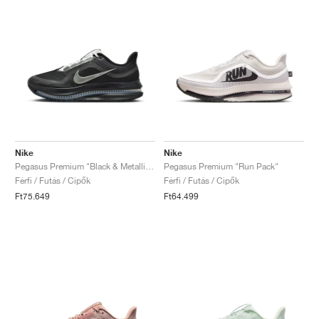
Nike
Nike
Pegasus Premium "Black & Metallic Silver"
Pegasus Premium "Run Pack"
Férfi / Futás / Cipők
Férfi / Futás / Cipők
Ft75.649
Ft64.499