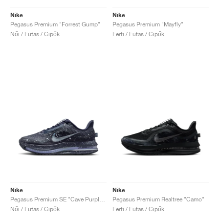
Nike
Nike
Pegasus Premium "Forrest Gump"
Pegasus Premium "Mayfly"
Női / Futás / Cipők
Férfi / Futás / Cipők
Nike
Nike
Pegasus Premium SE "Cave Purple & Metallic Silver"
Pegasus Premium Realtree "Camo"
Női / Futás / Cipők
Férfi / Futás / Cipők