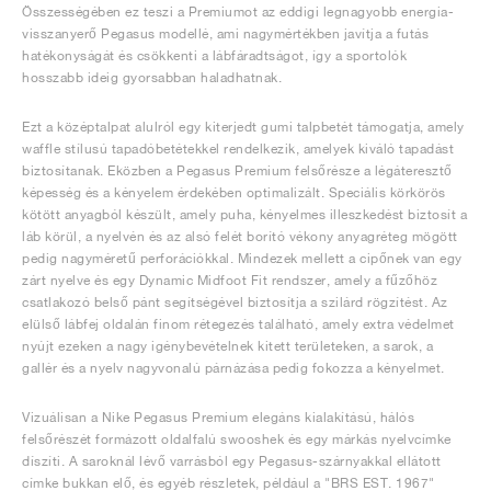
Összességében ez teszi a Premiumot az eddigi legnagyobb energia-
visszanyerő Pegasus modellé, ami nagymértékben javítja a futás
hatékonyságát és csökkenti a lábfáradtságot, így a sportolók
hosszabb ideig gyorsabban haladhatnak.
Ezt a középtalpat alulról egy kiterjedt gumi talpbetét támogatja, amely
waffle stílusú tapadóbetétekkel rendelkezik, amelyek kiváló tapadást
biztosítanak. Eközben a Pegasus Premium felsőrésze a légáteresztő
képesség és a kényelem érdekében optimalizált. Speciális körkörös
kötött anyagból készült, amely puha, kényelmes illeszkedést biztosít a
láb körül, a nyelvén és az alsó felét borító vékony anyagréteg mögött
pedig nagyméretű perforációkkal. Mindezek mellett a cipőnek van egy
zárt nyelve és egy Dynamic Midfoot Fit rendszer, amely a fűzőhöz
csatlakozó belső pánt segítségével biztosítja a szilárd rögzítést. Az
elülső lábfej oldalán finom rétegezés található, amely extra védelmet
nyújt ezeken a nagy igénybevételnek kitett területeken, a sarok, a
gallér és a nyelv nagyvonalú párnázása pedig fokozza a kényelmet.
Vizuálisan a Nike Pegasus Premium elegáns kialakítású, hálós
felsőrészét formázott oldalfalú swooshek és egy márkás nyelvcímke
díszíti. A saroknál lévő varrásból egy Pegasus-szárnyakkal ellátott
címke bukkan elő, és egyéb részletek, például a "BRS EST. 1967"