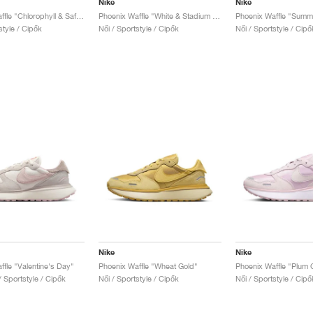
Nike
Nike
Phoenix Waffle "Chlorophyll & Safety Orange"
Phoenix Waffle "White & Stadium Green"
style / Cipők
Női / Sportstyle / Cipők
Női / Sportstyle / Cipő
Nike
Nike
ffle "Valentine's Day"
Phoenix Waffle "Wheat Gold"
Phoenix Waffle "Plum 
 / Sportstyle / Cipők
Női / Sportstyle / Cipők
Női / Sportstyle / Cipő