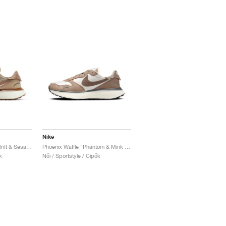
Nike
Phoenix Waffle "Sanddrift & Sesame"
Phoenix Waffle "Phantom & Mink Brown"
k
Női / Sportstyle / Cipők