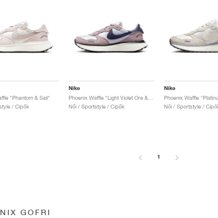
Nike
Nike
ffle "Phantom & Sail"
Phoenix Waffle "Light Violet Ore & Dark Raisin"
Phoenix Waffle "Platin
style / Cipők
Női / Sportstyle / Cipők
Női / Sportstyle / Cipő
1
NIX GOFRI