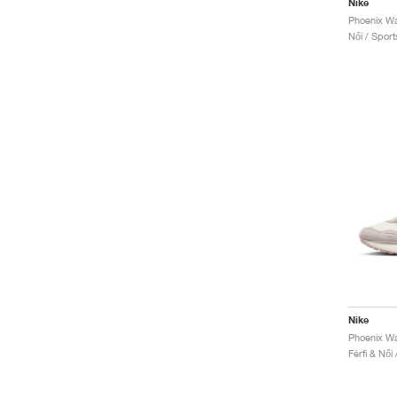
Nike
Női / Sport
Nike
Phoenix Wa
Férfi & Női