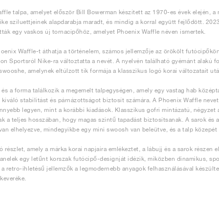
ffle talpa, amelyet először Bill Bowerman készített az 1970-es évek elején, a
ike sziluettjeinek alapdarabja maradt, és mindig a korral együtt fejlődött. 20
ták egy vaskos új tornacipőhöz, amelyet Phoenix Waffle néven ismertek.
oenix Waffle-t áthatja a történelem, számos jellemzője az örökölt futócipőkön 
on Sportsról Nike-ra változtatta a nevét. A nyelvén található gyémánt alakú fol
 swooshe, amelynek eltúlzott tik formája a klasszikus logó korai változatait ut
 és a forma találkozik a megemelt talpegységen, amely egy vastag hab középta
kiváló stabilitást és párnázottságot biztosít számára. A Phoenix Waffle nevet
nnyebb legyen, mint a korábbi kiadások. Klasszikus gofri mintázatú, négyzet
k a teljes hosszában, hogy magas szintű tapadást biztosítsanak. A sarok és 
van elhelyezve, mindegyikbe egy mini swoosh van beleütve, és a talp közepét me
ó részlet, amely a márka korai napjaira emlékeztet, a lábujj és a sarok részen 
anelek egy letűnt korszak futócipő-designját idézik, miközben dinamikus, spo
a retro-ihletésű jellemzők a legmodernebb anyagok felhasználásával készültek,
 keveréke.