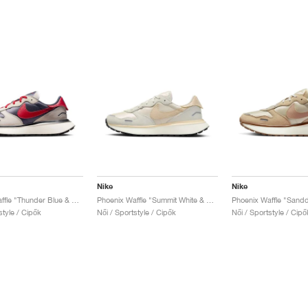
Nike
Nike
Phoenix Waffle "Thunder Blue & Gym Red"
Phoenix Waffle "Summit White & Sand Drift"
style / Cipők
Női / Sportstyle / Cipők
Női / Sportstyle / Cipő