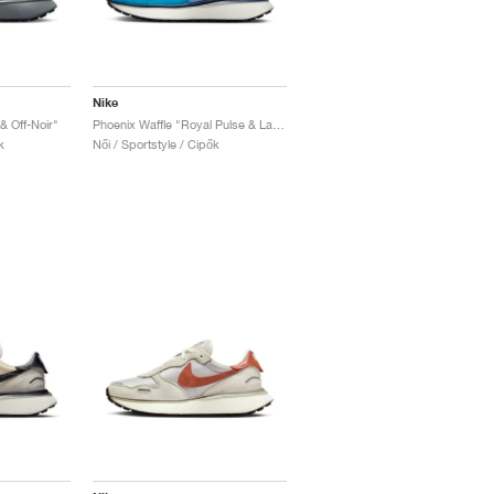
Nike
& Off-Noir"
Phoenix Waffle "Royal Pulse & Laser Orange"
k
Női / Sportstyle / Cipők