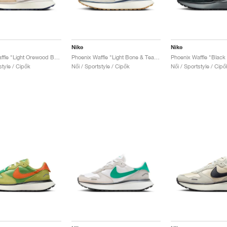
Nike
Nike
Phoenix Waffle "Light Orewood Brown"
Phoenix Waffle "Light Bone & Team Red"
Phoenix Waffle "Black 
style / Cipők
Női / Sportstyle / Cipők
Női / Sportstyle / Cipő