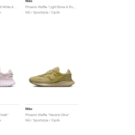
Nike
Phoenix Waffle "Summit White & Black"
Phoenix Waffle "Light Bone & Rugged Orange"
k
Női / Sportstyle / Cipők
Nike
Chalk"
Phoenix Waffle "Neutral Olive"
k
Női / Sportstyle / Cipők