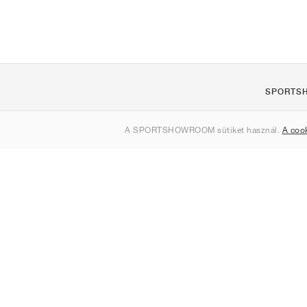
SPORTS
Rólunk
A SPORTSHOWROOM sütiket használ.
A coo
Kapcsolat
Sitemap