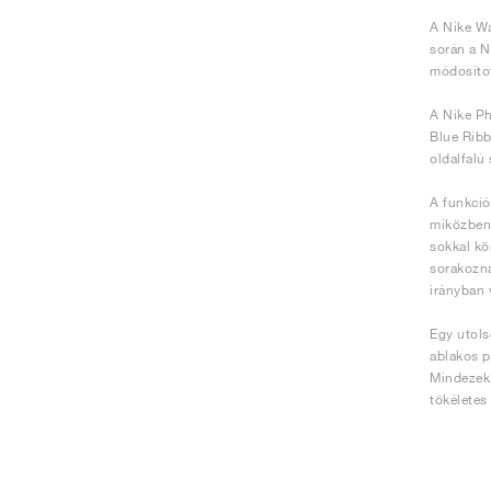
A Nike Wa
során a N
módosítot
A Nike Ph
Blue Ribb
oldalfalú
A funkció
miközben 
sokkal kö
sorakozna
irányban 
Egy utols
ablakos p
Mindezek 
tökéletes