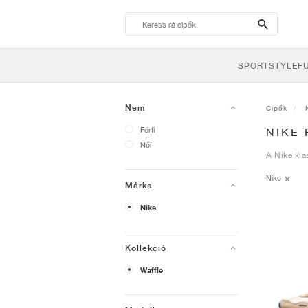
search-
btn
SPORTSTYLE
F
Nem
Cipők
Férfi
NIKE
Női
A Nike kla
Nike
Márka
Nike
Kollekció
Waffle