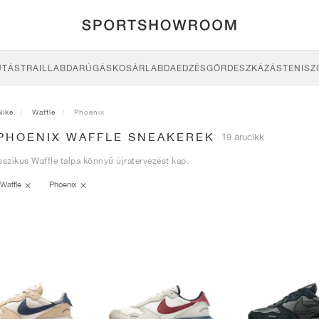
UTÁS
TRAIL
LABDARÚGÁS
KOSÁRLABDA
EDZÉS
GÖRDESZKÁZÁS
TENISZ
Nike
Waffle
Phoenix
 PHOENIX WAFFLE SNEAKEREK
19 árucikk
sszikus Waffle talpa könnyű újratervezést kap.
Waffle
Phoenix