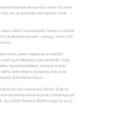
 márka történetének ikonikus része. Az évek
23-ban ezt az évtizedes koncepciót ismét
alapul abból a korszakból, amikor a vállalat
t is ezek közé tartozik, csakúgy, mint a bőr
ánozza.
lpra épül, amely megemeli a viselőjét,
 viselő gumilábazatot úgy tervezték, hogy
 alakú tapadóbetétekkel, amelyek sorban
a lábfej alatt néhány sarkantyú más-más
rész Nike felirat díszíti.
elhelyezett fényvisszaverő csíkok. Ezek az
rtos esztétikát kölcsönöznek a felsőrésznek.
 így a Nike Phoenix Waffle a régi és az új