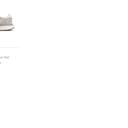
um Tint"
k