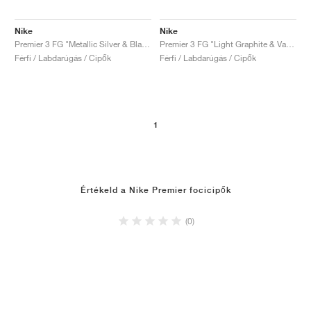
Nike
Nike
Premier 3 FG "Metallic Silver & Black"
Premier 3 FG "Light Graphite & Varsity Red"
Férfi / Labdarúgás / Cipők
Férfi / Labdarúgás / Cipők
1
Értékeld a Nike Premier focicipők
(0)