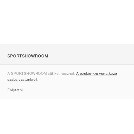
SPORTSHOWROOM
Rólunk
A SPORTSHOWROOM sütiket használ.
A cookie-kra vonatkozó
Kapcsolat
szabályzatunkról
.
Sitemap
Folytatni
Márkák
Nike
Jordan
adidas