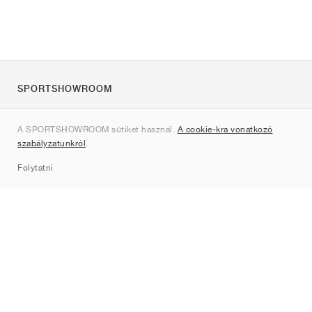
SPORTSHOWROOM
Rólunk
A SPORTSHOWROOM sütiket használ.
A cookie-kra vonatkozó
Kapcsolat
szabályzatunkról
.
Sitemap
Folytatni
Márkák
Nike
Jordan
adidas
New Balance
ASICS