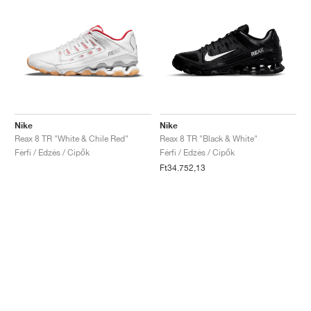
Nike
Nike
Reax 8 TR "White & Chile Red"
Reax 8 TR "Black & White"
Férfi / Edzés / Cipők
Férfi / Edzés / Cipők
Ft34.752,13