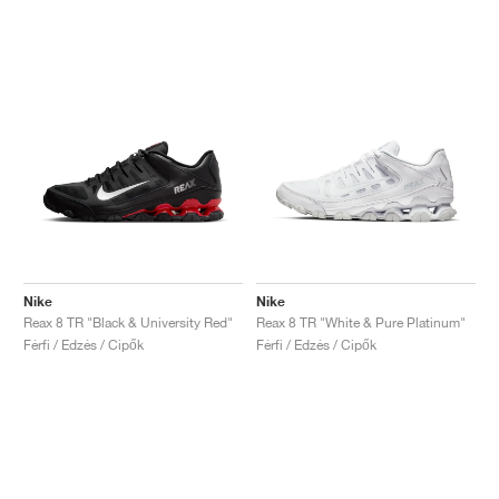
Nike
Nike
Reax 8 TR "Black & University Red"
Reax 8 TR "White & Pure Platinum"
Férfi / Edzés / Cipők
Férfi / Edzés / Cipők