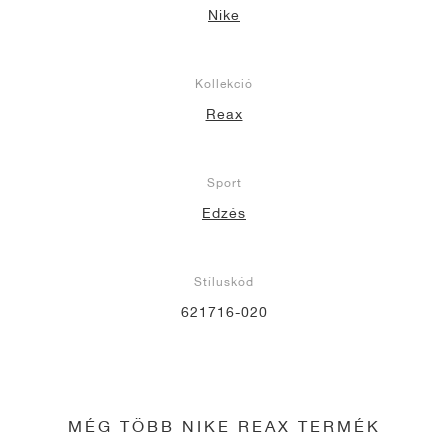
Nike
Kollekció
Reax
Sport
Edzés
Stíluskód
621716-020
MÉG TÖBB NIKE REAX TERMÉK