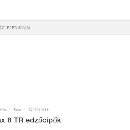
GOLF
ARCHÍVUM
Nike
Reax
621716-033
ax 8 TR edzőcipők