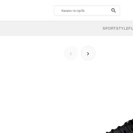
search-
btn
SPORTSTYLE
F