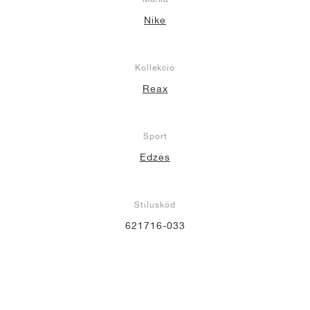
Nike
Kollekció
Reax
Sport
Edzés
Stíluskód
621716-033