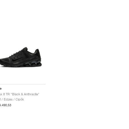
e
x 8 TR "Black & Anthracite"
fi / Edzés / Cipők
4.490,53