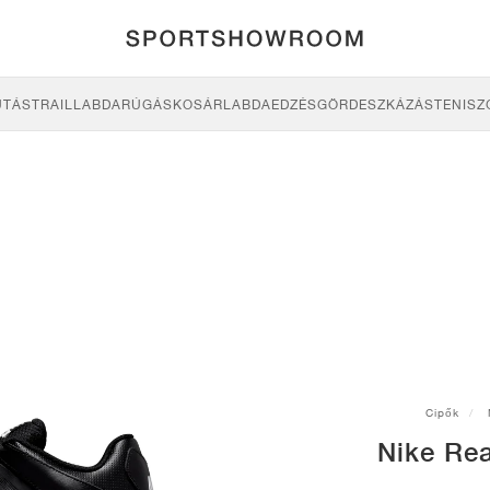
UTÁS
TRAIL
LABDARÚGÁS
KOSÁRLABDA
EDZÉS
GÖRDESZKÁZÁS
TENISZ
Cipők
Nike Re