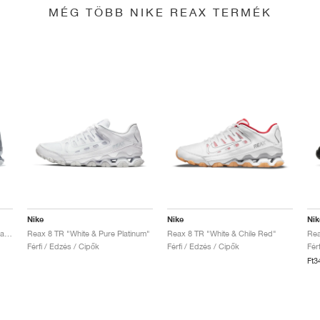
MÉG TÖBB NIKE REAX TERMÉK
Nike
Nike
Nik
Reax 8 TR "Cool Grey & Pure Platinum"
Reax 8 TR "White & Pure Platinum"
Reax 8 TR "White & Chile Red"
Rea
Férfi / Edzés / Cipők
Férfi / Edzés / Cipők
Fér
Ft3