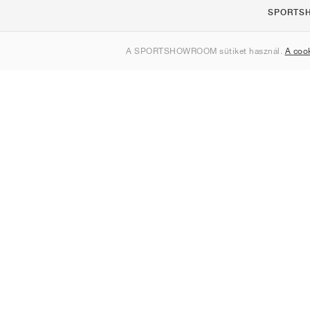
SPORTS
Rólunk
A SPORTSHOWROOM sütiket használ.
A coo
Kapcsolat
Sitemap