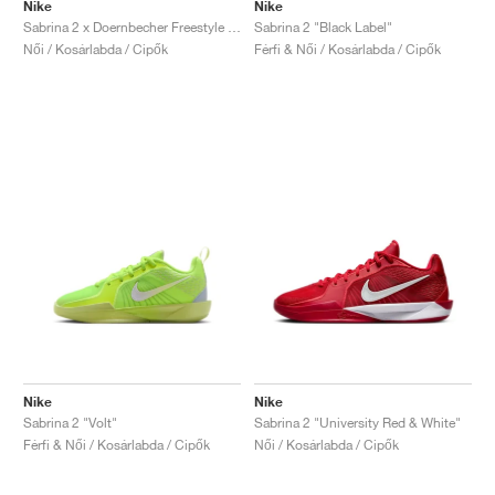
FIELD GENERAL
CRAZE
ADIRACER
MULE
471
GEL-CUMULUS 16
G.T. CUT
FORCE 58
TEKKIRA CUP
508
JORDAN
Nike
Nike
Sabrina 2 x Doernbecher Freestyle "Sophia"
Sabrina 2 "Black Label"
Női / Kosárlabda / Cipők
Férfi & Női / Kosárlabda / Cipők
KILLSHOT 2
MOTO 2K
ITALIA
LEGACY 312
ALLERDALE
G.T. FUTURE
PS8
ALOHA SUPER
600
TOTAL 90
PHENOMENA
FORUM
JUMPMAN JACK
2000
VERTEBRAE
808
AVA ROVER
1000
HAMBURG
204L
AIR MAX 95
933
MIND
860V2
AIR RIFT
Nike
Nike
Sabrina 2 "Volt"
Sabrina 2 "University Red & White"
Férfi & Női / Kosárlabda / Cipők
Női / Kosárlabda / Cipők