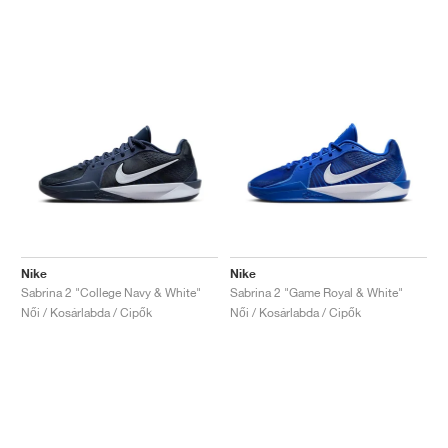
Nike
Nike
Sabrina 2 "College Navy & White"
Sabrina 2 "Game Royal & White"
Női / Kosárlabda / Cipők
Női / Kosárlabda / Cipők