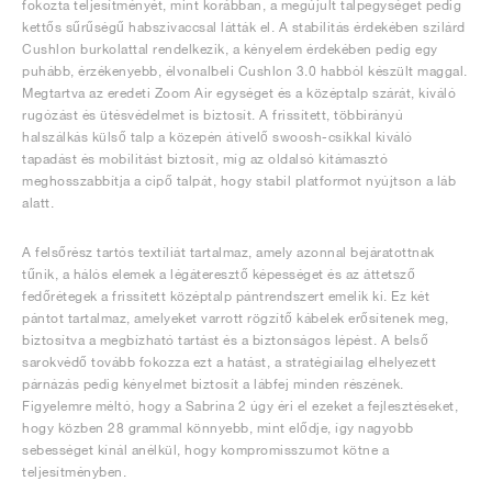
fokozta teljesítményét, mint korábban, a megújult talpegységet pedig
kettős sűrűségű habszivaccsal látták el. A stabilitás érdekében szilárd
Cushlon burkolattal rendelkezik, a kényelem érdekében pedig egy
puhább, érzékenyebb, élvonalbeli Cushlon 3.0 habból készült maggal.
Megtartva az eredeti Zoom Air egységet és a középtalp szárát, kiváló
rugózást és ütésvédelmet is biztosít. A frissített, többirányú
halszálkás külső talp a közepén átívelő swoosh-csíkkal kiváló
tapadást és mobilitást biztosít, míg az oldalsó kitámasztó
meghosszabbítja a cipő talpát, hogy stabil platformot nyújtson a láb
alatt.
A felsőrész tartós textíliát tartalmaz, amely azonnal bejáratottnak
tűnik, a hálós elemek a légáteresztő képességet és az áttetsző
fedőrétegek a frissített középtalp pántrendszert emelik ki. Ez két
pántot tartalmaz, amelyeket varrott rögzítő kábelek erősítenek meg,
biztosítva a megbízható tartást és a biztonságos lépést. A belső
sarokvédő tovább fokozza ezt a hatást, a stratégiailag elhelyezett
párnázás pedig kényelmet biztosít a lábfej minden részének.
Figyelemre méltó, hogy a Sabrina 2 úgy éri el ezeket a fejlesztéseket,
hogy közben 28 grammal könnyebb, mint elődje, így nagyobb
sebességet kínál anélkül, hogy kompromisszumot kötne a
teljesítményben.