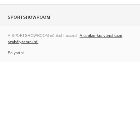
SPORTSHOWROOM
Rólunk
A SPORTSHOWROOM sütiket használ.
A cookie-kra vonatkozó
Kapcsolat
szabályzatunkról
.
Sitemap
Folytatni
Márkák
Nike
Jordan
adidas
New Balance
ASICS
PUMA
Converse
Vans