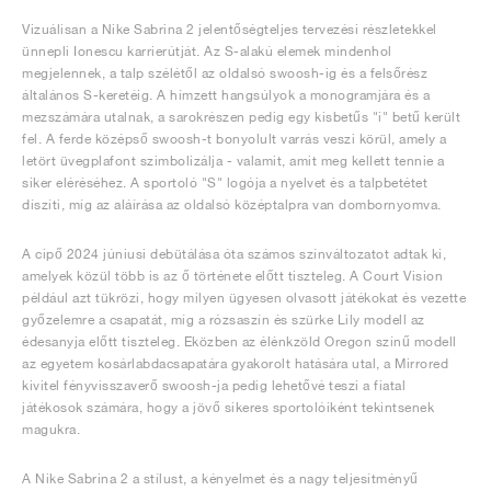
Vizuálisan a Nike Sabrina 2 jelentőségteljes tervezési részletekkel
ünnepli Ionescu karrierútját. Az S-alakú elemek mindenhol
megjelennek, a talp szélétől az oldalsó swoosh-ig és a felsőrész
általános S-keretéig. A hímzett hangsúlyok a monogramjára és a
mezszámára utalnak, a sarokrészen pedig egy kisbetűs "i" betű került
fel. A ferde középső swoosh-t bonyolult varrás veszi körül, amely a
letört üvegplafont szimbolizálja - valamit, amit meg kellett tennie a
siker eléréséhez. A sportoló "S" logója a nyelvet és a talpbetétet
díszíti, míg az aláírása az oldalsó középtalpra van dombornyomva.
A cipő 2024 júniusi debütálása óta számos színváltozatot adtak ki,
amelyek közül több is az ő története előtt tiszteleg. A Court Vision
például azt tükrözi, hogy milyen ügyesen olvasott játékokat és vezette
győzelemre a csapatát, míg a rózsaszín és szürke Lily modell az
édesanyja előtt tiszteleg. Eközben az élénkzöld Oregon színű modell
az egyetem kosárlabdacsapatára gyakorolt hatására utal, a Mirrored
kivitel fényvisszaverő swoosh-ja pedig lehetővé teszi a fiatal
játékosok számára, hogy a jövő sikeres sportolóiként tekintsenek
magukra.
A Nike Sabrina 2 a stílust, a kényelmet és a nagy teljesítményű