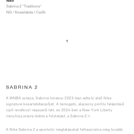
Nike
Sabrina 2 "Traditions"
Női / Kosárlabda / Cipők
1
SABRINA 2
A WNBA sztárja, Sabrina Ionescu 2023-ban adta ki első Nike
signature kosárlabdacipőjét. A támogató, alacsony profilú felépítésű
cipő rendkívül népszerű lett, és 2024-ben a New York Liberty
irányítója piacra dobta a folytatást, a Sabrina 2-t.
A Nike Sabrina 2 a sportolói meglátásokat felhasználva még tovább