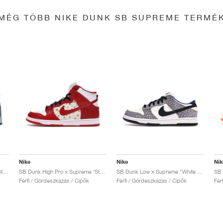
MÉG TÖBB NIKE DUNK SB SUPREME TERMÉ
Nike
Nike
Nik
SB Dunk High Pro x Supreme ‘Stars’ "Blue"
SB Dunk High Pro x Supreme ‘Stars’ "Red"
SB Dunk Low x Supreme "White Cement"
Férfi / Gördeszkázás / Cipők
Férfi / Gördeszkázás / Cipők
Fér