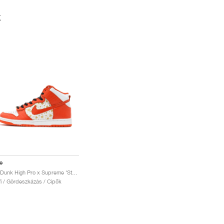
K
e
SB Dunk High Pro x Supreme ‘Stars’ "Orange"
fi / Gördeszkázás / Cipők