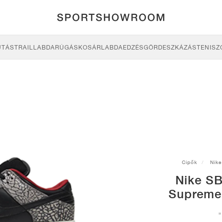
UTÁS
TRAIL
LABDARÚGÁS
KOSÁRLABDA
EDZÉS
GÖRDESZKÁZÁS
TENISZ
Cipők
Nike
Nike SB
Supreme 