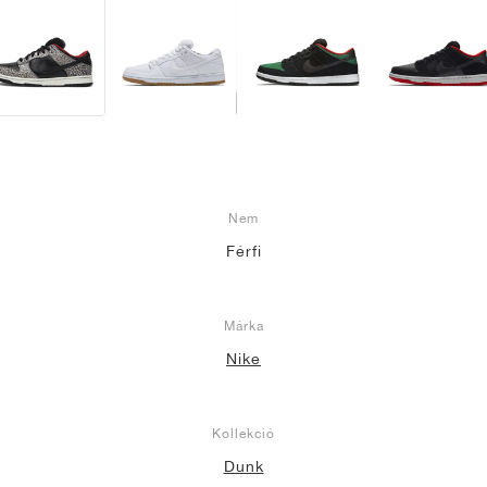
Nem
Férfi
Márka
Nike
Kollekció
Dunk