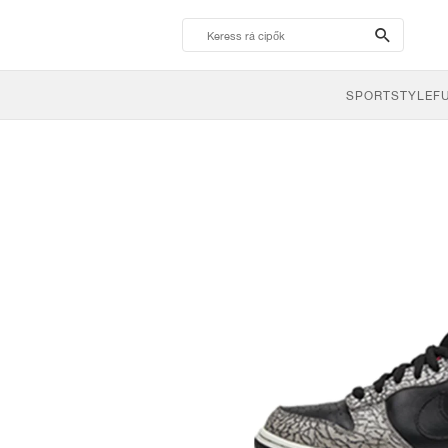
search-
btn
SPORTSTYLE
F