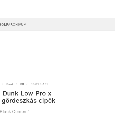
GOLF
ARCHÍVUM
Dunk
SB
304292-131
 Dunk Low Pro x
gördeszkás cipők
"Black Cement"