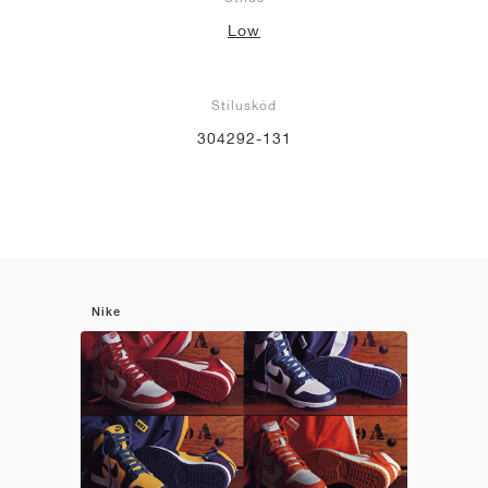
Low
Stíluskód
304292-131
Nike