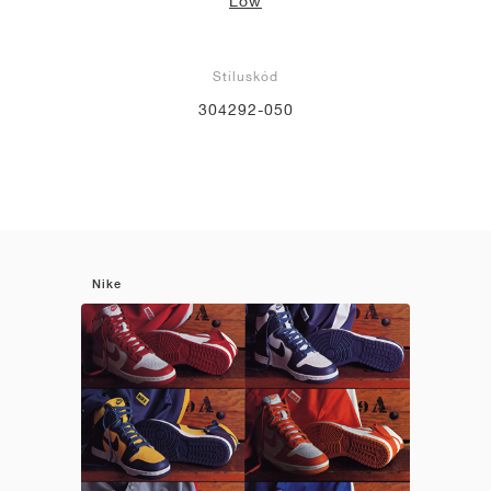
Low
Stíluskód
304292-050
Nike