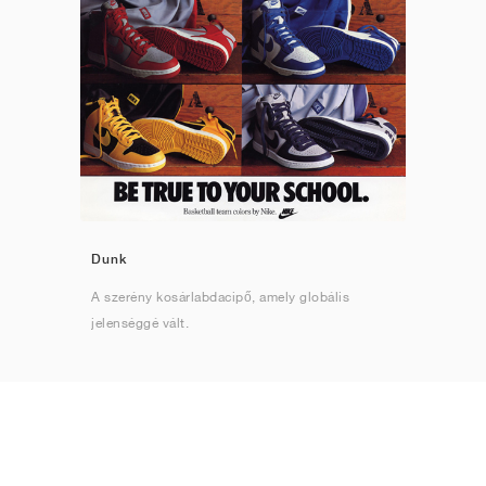
Dunk
A szerény kosárlabdacipő, amely globális
jelenséggé vált.