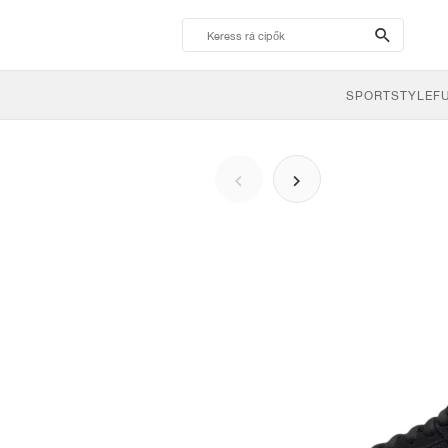
search-
btn
SPORTSTYLE
F