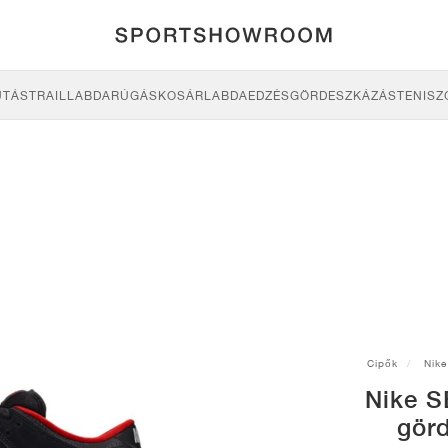
UTÁS
TRAIL
LABDARÚGÁS
KOSÁRLABDA
EDZÉS
GÖRDESZKÁZÁS
TENISZ
Cipők
Nike
Nike S
gör