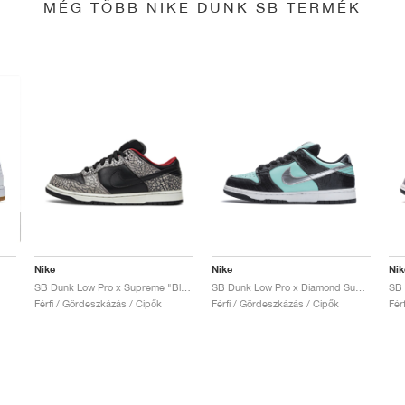
MÉG TÖBB NIKE DUNK SB TERMÉK
Nike
Nike
Nik
SB Dunk Low Pro x Supreme "Black Cement"
SB Dunk Low Pro x Diamond Supply Co. "Tiffany"
Férfi / Gördeszkázás / Cipők
Férfi / Gördeszkázás / Cipők
Fér