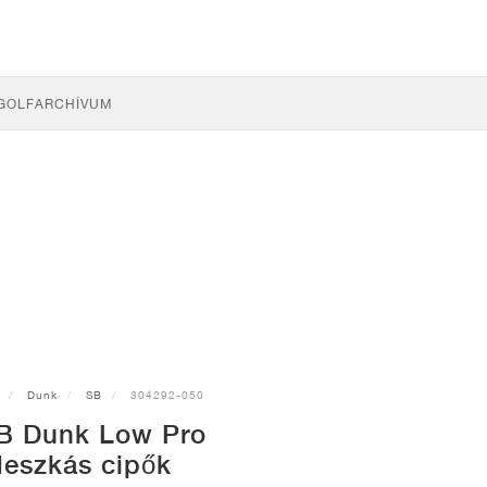
GOLF
ARCHÍVUM
Dunk
SB
304292-050
B Dunk Low Pro
deszkás cipők