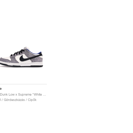
e
SB Dunk Low x Supreme "White Cement"
fi / Gördeszkázás / Cipők