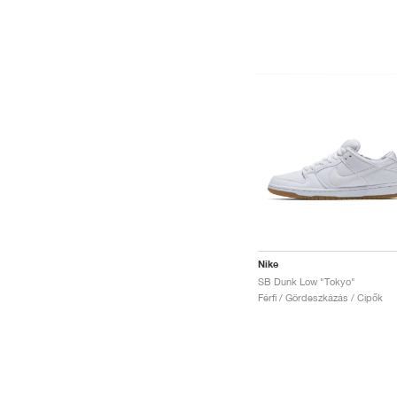
Nike
SB Dunk Low "Tokyo"
Férfi / Gördeszkázás / Cipők