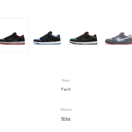
Nem
Férfi
Márka
Nike