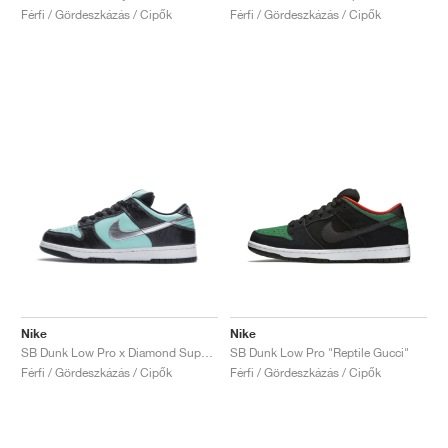
Férfi / Gördeszkázás / Cipők
Férfi / Gördeszkázás / Cipők
Nike
Nike
SB Dunk Low Pro x Diamond Supply Co. "Tiffany"
SB Dunk Low Pro "Reptile Gucci"
Férfi / Gördeszkázás / Cipők
Férfi / Gördeszkázás / Cipők