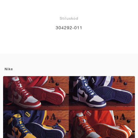
Stíluskód
304292-011
Nike