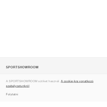
SPORTSHOWROOM
Rólunk
A SPORTSHOWROOM sütiket használ.
A cookie-kra vonatkozó
Kapcsolat
szabályzatunkról
.
Sitemap
Folytatni
Márkák