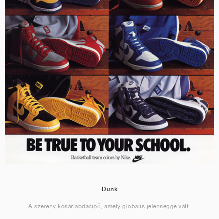
Dunk
A szerény kosárlabdacipő, amely globális jelenséggé vált.