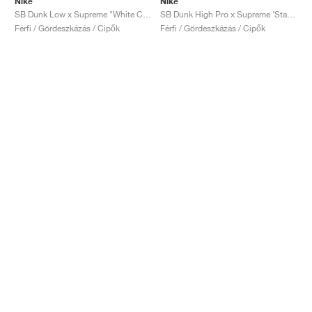
Nike
Nike
SB Dunk Low x Supreme "White Cement"
SB Dunk High Pro x Supreme ‘Stars’ "Red"
Férfi / Gördeszkázás / Cipők
Férfi / Gördeszkázás / Cipők