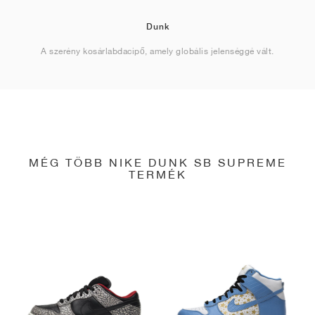
Dunk
A szerény kosárlabdacipő, amely globális jelenséggé vált.
MÉG TÖBB NIKE DUNK SB SUPREME
TERMÉK