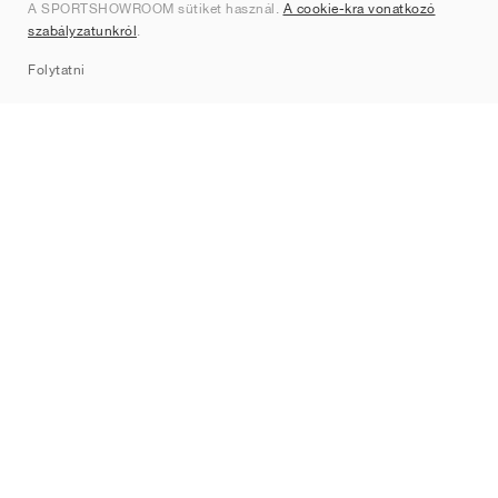
A SPORTSHOWROOM sütiket használ.
A cookie-kra vonatkozó
Kapcsolat
szabályzatunkról
.
Sitemap
Folytatni
Márkák
Nike
Jordan
adidas
New Balance
ASICS
PUMA
Converse
Vans
Hoka
Salomon
On
Saucony