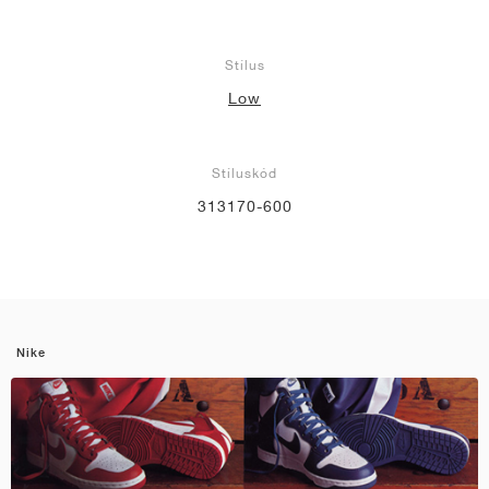
Stílus
Low
Stíluskód
313170-600
Nike