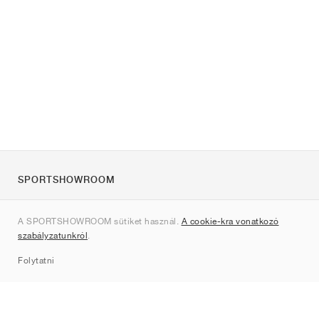
SPORTSHOWROOM
Rólunk
A SPORTSHOWROOM sütiket használ.
A cookie-kra vonatkozó
Kapcsolat
szabályzatunkról
.
Sitemap
Folytatni
Márkák
Nike