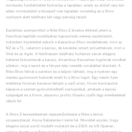
mintázatú futófelülettel biztosítja a tapadást, amely az elülső rész kör
alakú mintázatától a középső íves tapadási vonalakig és a Shox
oszlopok alatt található két nagy párnáig terjed.
Esztétikai szempontból a Nike Shox Z divatos eltérést jelent a
franchise legtöbb modelljéhez kapcsolódó merész esztétikától,
miközben tisztelettel adózik a klasszikus Shox modelleknek, mint az
NZ és a TL, valamint a karcsú, de kevésbé ismert sziluetteknek, mint a
Vital és az Agile. A felsőrészen található hullámzó sávok elegáns
hátteret biztosítanak a karcsú, dinamikus Swooshes logóknak mindkét
oldalon, míg a sarok és a fényes talp ívesebb vonalakkal díszített. A
Nike Shox felirat a sarokon és a talpon látható, míg a nyelven egy
merész gumírozott buborék emeli ki a Shox logót. Egy másik ilyen
embléma finoman bevésve látható a cipő orrán, finom kontrasztot
képezve a szemet gyönyörködtető oszlopokkal, amelyek a karcsú
szépséget és a finom, alacsony profilú tűsarkú cipők lágy emelkedését
idézik fel.
A Shox Z bevezetésének népszerűsítésére a Nike a tenisz
szupersztárját, Aryna Sabalenka-t kérte fel. Röviddel azután, hogy
elegáns ezüst színű modellt mutatott be a 2025-ös US Openen,
amikor átvette a győztes trófeát, a belorusz játékost fényképezték le