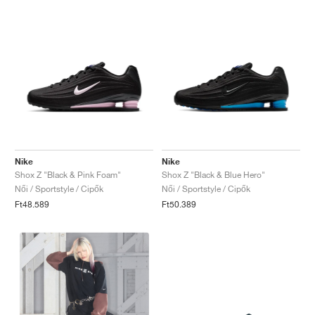
Nike
Nike
Shox Z "Black & Pink Foam"
Shox Z "Black & Blue Hero"
Női / Sportstyle / Cipők
Női / Sportstyle / Cipők
Ft48.589
Ft50.389