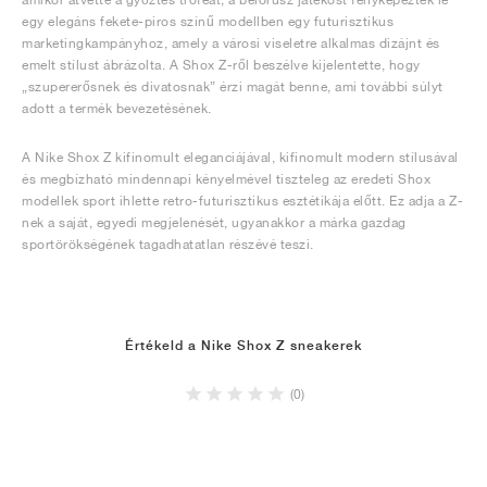
egy elegáns fekete-piros színű modellben egy futurisztikus
marketingkampányhoz, amely a városi viseletre alkalmas dizájnt és
emelt stílust ábrázolta. A Shox Z-ről beszélve kijelentette, hogy
„szupererősnek és divatosnak” érzi magát benne, ami további súlyt
adott a termék bevezetésének.
A Nike Shox Z kifinomult eleganciájával, kifinomult modern stílusával
és megbízható mindennapi kényelmével tiszteleg az eredeti Shox
modellek sport ihlette retro-futurisztikus esztétikája előtt. Ez adja a Z-
nek a saját, egyedi megjelenését, ugyanakkor a márka gazdag
sportörökségének tagadhatatlan részévé teszi.
Értékeld a Nike Shox Z sneakerek
(0)