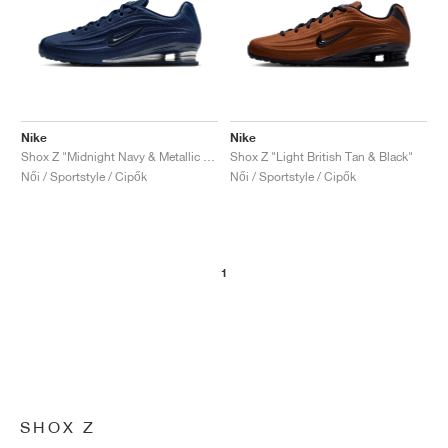
Nike
Nike
Shox Z "Midnight Navy & Metallic Silver"
Shox Z "Light British Tan & Black"
Női / Sportstyle / Cipők
Női / Sportstyle / Cipők
1
SHOX Z