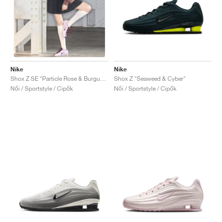
Nike
Nike
Shox Z "Seaweed & Cyber"
Shox Z SE "Particle Rose & Burgundy Crush"
Női / Sportstyle / Cipők
Női / Sportstyle / Cipők