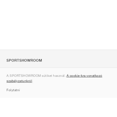
SPORTSHOWROOM
Rólunk
A SPORTSHOWROOM sütiket használ.
A cookie-kra vonatkozó
Kapcsolat
szabályzatunkról
.
Sitemap
Folytatni
Márkák
Nike