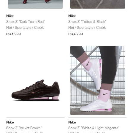
Nike
Nike
Shox Z "Dark Team Red"
Shox Z "Tattoo & Black"
Női / Sportstyle / Cipők
Női / Sportstyle / Cipők
Ft41.999
Ft44.799
Nike
Nike
Shox Z "Velvet Brown"
Shox Z "White & Light Magenta"