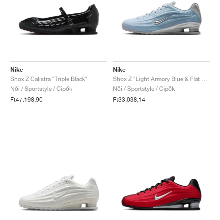
Nike
Nike
Shox Z Calistra "Triple Black"
Shox Z "Light Armory Blue & Flat Silver"
Női / Sportstyle / Cipők
Női / Sportstyle / Cipők
Ft47.198,90
Ft33.038,14