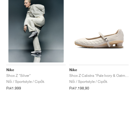
Nike
Nike
Shox Z Calistra "Pale Ivory & Oatmeal"
Shox Z "Silver"
Női / Sportstyle / Cipők
Női / Sportstyle / Cipők
Ft47.198,90
Ft41.999