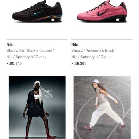
Nike
Nike
Shox Z SE "Black Iridescent"
Shox Z "Pinksicle & Black"
Női / Sportstyle / Cipők
Női / Sportstyle / Cipők
Ft50.149
Ft36.399