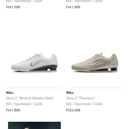
Női / Sportstyle / Cipők
Női / Sportstyle / Cipők
Ft47.599
Ft41.999
Nike
Nike
Shox Z "White & Metallic Gold"
Shox Z "Phantom"
Női / Sportstyle / Cipők
Női / Sportstyle / Cipők
Ft41.999
Ft33.599