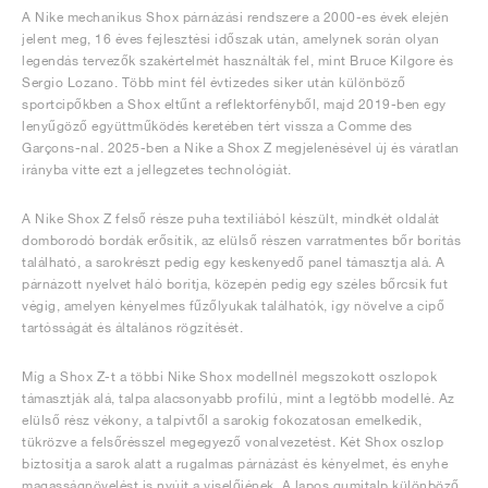
A Nike mechanikus Shox párnázási rendszere a 2000-es évek elején
jelent meg, 16 éves fejlesztési időszak után, amelynek során olyan
legendás tervezők szakértelmét használták fel, mint Bruce Kilgore és
Sergio Lozano. Több mint fél évtizedes siker után különböző
sportcipőkben a Shox eltűnt a reflektorfényből, majd 2019-ben egy
lenyűgöző együttműködés keretében tért vissza a Comme des
Garçons-nal. 2025-ben a Nike a Shox Z megjelenésével új és váratlan
irányba vitte ezt a jellegzetes technológiát.
A Nike Shox Z felső része puha textíliából készült, mindkét oldalát
domborodó bordák erősítik, az elülső részen varratmentes bőr borítás
található, a sarokrészt pedig egy keskenyedő panel támasztja alá. A
párnázott nyelvet háló borítja, közepén pedig egy széles bőrcsík fut
végig, amelyen kényelmes fűzőlyukak találhatók, így növelve a cipő
tartósságát és általános rögzítését.
Míg a Shox Z-t a többi Nike Shox modellnél megszokott oszlopok
támasztják alá, talpa alacsonyabb profilú, mint a legtöbb modellé. Az
elülső rész vékony, a talpívtől a sarokig fokozatosan emelkedik,
tükrözve a felsőrésszel megegyező vonalvezetést. Két Shox oszlop
biztosítja a sarok alatt a rugalmas párnázást és kényelmet, és enyhe
magasságnövelést is nyújt a viselőjének. A lapos gumitalp különböző