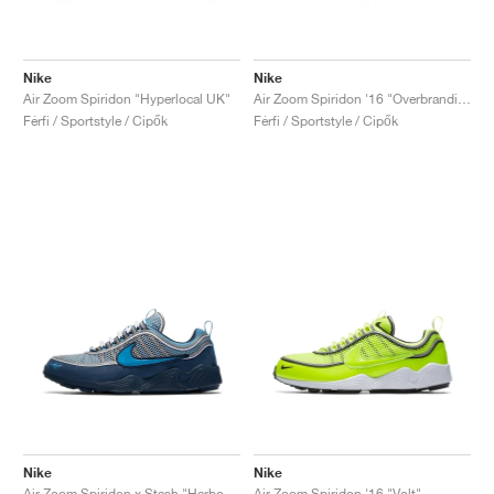
Nike
Nike
Air Zoom Spiridon "Hyperlocal UK"
Air Zoom Spiridon '16 "Overbranding"
Férfi / Sportstyle / Cipők
Férfi / Sportstyle / Cipők
Nike
Nike
Air Zoom Spiridon x Stash "Harbor Blue & Heritage Cyan"
Air Zoom Spiridon '16 "Volt"