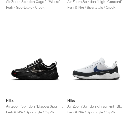
Air Zoom Spiridon Cage 2 "Wheat"
Air Zoom Spiridon "Light Concord"
Férfi / Sportstyle / Cipők
Férfi & Női / Sportstyle / Cipők
Nike
Nike
Air Zoom Spiridon "Black & Sport Red"
Air Zoom Spiridon x Fragment "Blue Void"
Férfi & Női / Sportstyle / Cipők
Férfi & Női / Sportstyle / Cipők