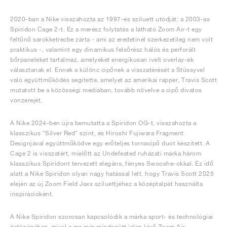
2020-ban a Nike visszahozta az 1997-es sziluett utódját: a 2003-as
Spiridon Cage 2-t. Ez a merész folytatás a látható Zoom Air-t egy
feltűnő sarokketrecbe zárta - ami az eredetinél szerkezetileg nem volt
praktikus -, valamint egy dinamikus felsőrész hálós és perforált
bőrpaneleket tartalmaz, amelyeket energikusan ívelt overlay-ek
választanak el. Ennek a különc cipőnek a visszatérését a Stüssyvel
való együttműködés segítette, amelyet az amerikai rapper, Travis Scott
mutatott be a közösségi médiában, tovább növelve a cipő divatos
vonzerejét.
A Nike 2024-ben újra bemutatta a Spiridon OG-t, visszahozta a
klasszikus "Silver Red" színt, és Hiroshi Fujiwara Fragment
Designjával együttműködve egy erőteljes tornacipő duót készített. A
Cage 2 is visszatért, mielőtt az Undefeated ruházati márka három
klasszikus Spiridont tervezett elegáns, fényes Swooshe-okkal. Ez idő
alatt a Nike Spiridon olyan nagy hatással lett, hogy Travis Scott 2025
elején az új Zoom Field Jaxx sziluettjéhez a középtalpát használta
inspirációként.
A Nike Spiridon szorosan kapcsolódik a márka sport- és technológiai
örökségéhez, mivel a ma már mindenütt jelen lévő Zoom Air