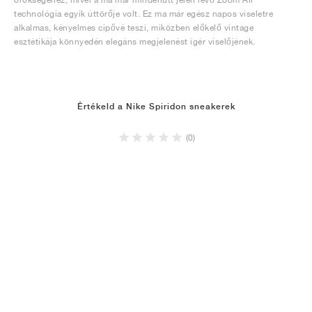
technológia egyik úttörője volt. Ez ma már egész napos viseletre
alkalmas, kényelmes cipővé teszi, miközben előkelő vintage
esztétikája könnyedén elegáns megjelenést ígér viselőjének.
Értékeld a Nike Spiridon sneakerek
(0)