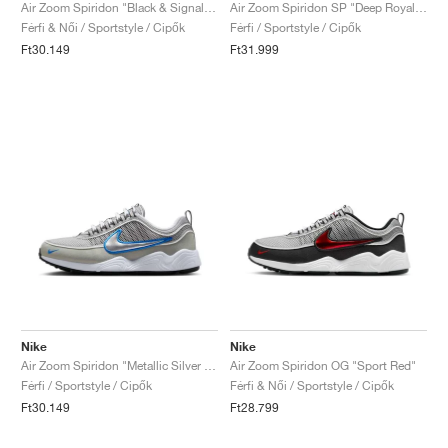
FIELD GENERAL
CRAZE
ADIRACER
MULE
471
GEL-CUMULUS 16
G.T. CUT
FORCE 58
TEKKIRA CUP
508
JORDAN
Air Zoom Spiridon "Black & Signal Blue"
Air Zoom Spiridon SP "Deep Royal & Yellow Strike"
Férfi & Női / Sportstyle / Cipők
Férfi / Sportstyle / Cipők
Ft30.149
Ft31.999
KILLSHOT 2
MOTO 2K
ITALIA
LEGACY 312
ALLERDALE
G.T. FUTURE
PS8
ALOHA SUPER
600
TOTAL 90
PHENOMENA
FORUM
JUMPMAN JACK
2000
VERTEBRAE
808
AVA ROVER
1000
HAMBURG
204L
AIR MAX 95
933
MIND
860V2
AIR RIFT
Nike
Nike
Air Zoom Spiridon "Metallic Silver & Signal Blue"
Air Zoom Spiridon OG "Sport Red"
Férfi / Sportstyle / Cipők
Férfi & Női / Sportstyle / Cipők
Ft30.149
Ft28.799