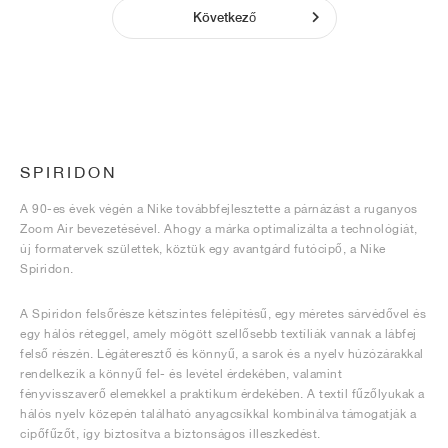
Következő
SPIRIDON
A 90-es évek végén a Nike továbbfejlesztette a párnázást a ruganyos
Zoom Air bevezetésével. Ahogy a márka optimalizálta a technológiát,
új formatervek születtek, köztük egy avantgárd futócipő, a Nike
Spiridon.
A Spiridon felsőrésze kétszintes felépítésű, egy méretes sárvédővel és
egy hálós réteggel, amely mögött szellősebb textíliák vannak a lábfej
felső részén. Légáteresztő és könnyű, a sarok és a nyelv húzózárakkal
rendelkezik a könnyű fel- és levétel érdekében, valamint
fényvisszaverő elemekkel a praktikum érdekében. A textil fűzőlyukak a
hálós nyelv közepén található anyagcsíkkal kombinálva támogatják a
cipőfűzőt, így biztosítva a biztonságos illeszkedést.