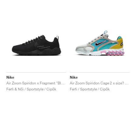
Nike
Nike
Air Zoom Spiridon x Fragment "Black"
Air Zoom Spiridon Cage 2 x size? "Carnaby Street"
Férfi & Női / Sportstyle / Cipők
Férfi / Sportstyle / Cipők