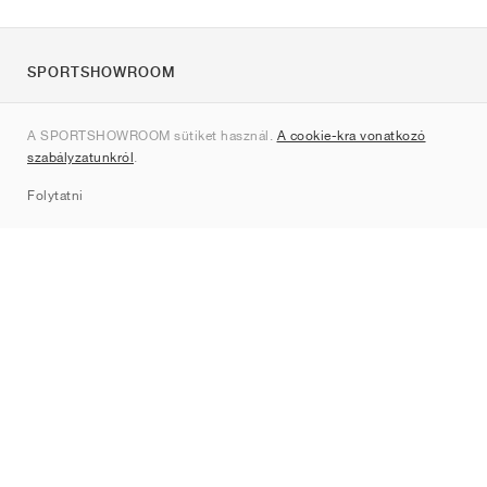
SPORTSHOWROOM
Rólunk
A SPORTSHOWROOM sütiket használ.
A cookie-kra vonatkozó
Kapcsolat
szabályzatunkról
.
Sitemap
Folytatni
Márkák
Nike
Jordan
adidas
New Balance
ASICS
PUMA
Converse