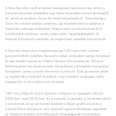
A Nike Spiridon cipőt a merész talpegység határozza meg, amely a
fokozott kényelem érdekében egy teljes hosszában puha habrétegből
áll, amely az érzékeny Zoom Air felett helyezkedik el. Technikailag a
Zoom Air a külső talpban található, így közelebb kerül a talajhoz a
maximális pattogás érdekében. Maga a talp futurisztikusnak tűnő
futófelületet tartalmaz, amely ovális alakú tapadóbetétekből áll,
amelyek különböző méretűek, és megbízható tapadást biztosítanak.
A Spiridon klasszikus megjelenése egy Y2K hálós futó, szemet
gyönyörködtető oldalfalú Swooshe-okkal, amelyeket vastag hímzéssel
és egy kisebb logóval az oldalsó lábujjon körvonalaznak. Stílusos
felsőrészének íves dizájnvonalai tükröződnek a középtalp topográfiai
külsejében, amely a sarok felé simán hullámzik. Ezek az elemek adták
az eredetinek a felemelő esztétikát, míg a modern újrakiadás méltó
kiegészítője a retró hálós futó trendnek.
1997 óta a Nike Air Zoom Spiridon többször is visszatért, először
2005-ben, majd 2016-ban. Ez a második újrakiadás új lendületet adott
a sorozatnak, és az azt követő években a Stash graffitiíróval és a
holland Parra művésszel való népszerű együttműködések segítettek
az általános kiadású színváltozatok ismertségének növelésében.