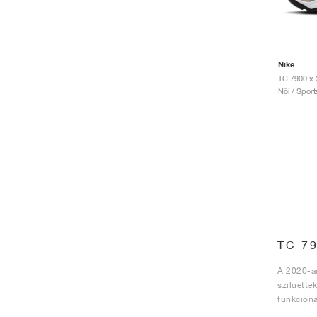
Nike
Női / Sport
TC 7
A 2020-as
sziluette
funkcioná