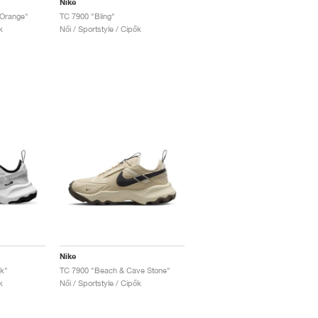
Nike
 Orange"
TC 7900 "Bling"
k
Női / Sportstyle / Cipők
Nike
k"
TC 7900 "Beach & Cave Stone"
k
Női / Sportstyle / Cipők