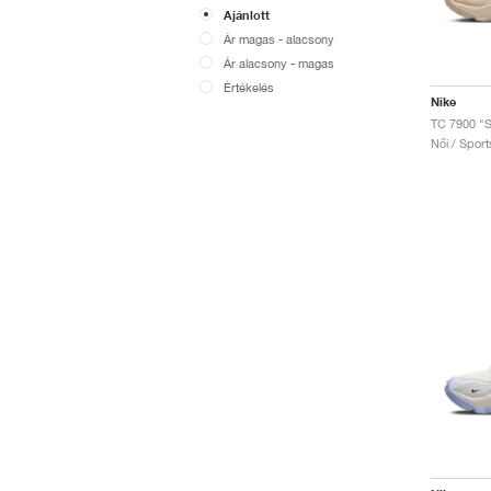
Ajánlott
Ár magas - alacsony
Ár alacsony - magas
Értékelés
Nike
TC 7900 "S
Női / Sport