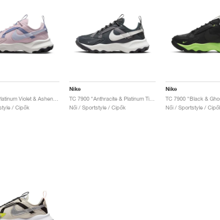
Nike
Nike
TC 7900 "Platinum Violet & Ashen Slate"
TC 7900 "Anthracite & Platinum Tint"
TC 7900 "Black & Gho
style / Cipők
Női / Sportstyle / Cipők
Női / Sportstyle / Cipő