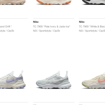
Nike
Nike
and Drift "
TC 7900 "Pale Ivory & Jade Ice"
TC 7900 "White & Blac
style / Cipők
Női / Sportstyle / Cipők
Női / Sportstyle / Cipő