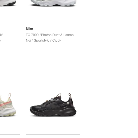
Nike
k"
TC 7900 "Photon Dust & Lemon Chiffon"
k
Női / Sportstyle / Cipők