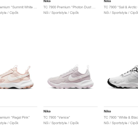
Nike
Nike
TC 7900 Premium "Summit White & Oxygen Purple"
TC 7900 Premium "Photon Dust & Light Blue"
TC 7900 "Sail & Arctic
style / Cipők
Női / Sportstyle / Cipők
Női / Sportstyle / Cipő
Nike
Nike
emium "Regal Pink"
TC 7900 "Venice"
TC 7900 "White & Blac
style / Cipők
Női / Sportstyle / Cipők
Női / Sportstyle / Cipő