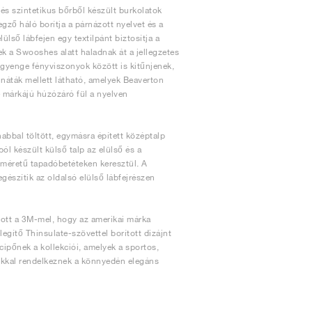
 és szintetikus bőrből készült burkolatok
gző háló borítja a párnázott nyelvet és a
lső lábfejen egy textilpánt biztosítja a
ek a Swooshes alatt haladnak át a jellegzetes
gyenge fényviszonyok között is kitűnjenek,
ináták mellett látható, amelyek Beaverton
e márkájú húzózáró fül a nyelven
abbal töltött, egymásra épített középtalp
ól készült külső talp az elülső és a
yméretű tapadóbetéteken keresztül. A
észítik az oldalsó elülső lábfejrészen
ott a 3M-mel, hogy az amerikai márka
gítő Thinsulate-szövettel borított dizájnt
pőnek a kollekciói, amelyek a sportos,
okkal rendelkeznek a könnyedén elegáns