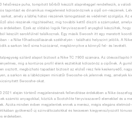
 felsőrésze puha, tompított bőrből készült alapréteggel rendelkezik, a valódi
tós tapintást és dinamikus megjelenést kölcsönöznek a cipő orr-részének. Léle
sarkat, amely a lábfej hátsó részének támogatását és védelmét szolgálja. Az elü
fűző alsó részének rögzítéséhez, míg további kettő díszíti a szárnyakat, amely
s érdekében. Ezek az oldalsó logók fényvisszaverő anyagból készültek, hogy 
ból készült sarokfülnél találkoznak. Egy másik Swoosh itt egy maratott koord
ban - a Nike főhadiszállásának székhelyén - található helyszínt jelölik. A Nik
dik a sarkon lévő sima húzózárral, megkönnyítve a könnyű fel- és levételt.
talpegység szilárd alapot biztosít a Nike TC 7900 számára. Az ütéscsillapító h
ényelmes, míg a kontúros profil élénk esztétikát kölcsönöz a cipőnek. A gumib
en osztott, megbízható tapadást biztosít az elülső rész felé keskenyedő, nag
yen, a sarkon és a lábközépen miniatűr Swooshe-ok jelennek meg, amelyek kieg
 kicsinyített Swooshe-okat.
 2021 elején történő megjelenésének fellendítése érdekében a Nike összefog
ek számító anyagokkal, köztük a Scotchlite fényvisszaverő elemekkel és a mele
ek. Azóta minden évben megjelentek ennek a merész, mégis elegáns életmód-ci
tikában gyökerező új színváltozatokkal és kecsesen kiegyensúlyozott tónus
és érdekében.