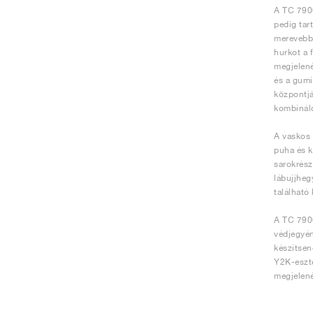
A TC 7900
pedig tar
merevebb 
hurkot a 
megjelené
és a gumi
központjá
kombináló
A vaskos 
puha és k
sarokrész
lábujjheg
található
A TC 7900
védjegyén
készítsen
Y2K-eszté
megjelen