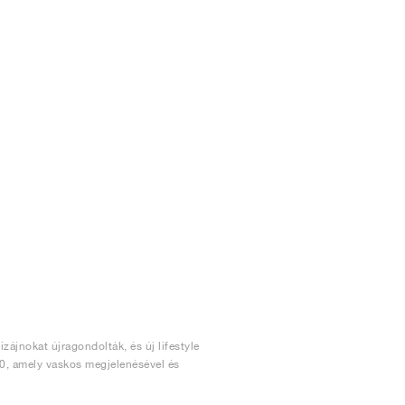
zájnokat újragondolták, és új lifestyle
900, amely vaskos megjelenésével és