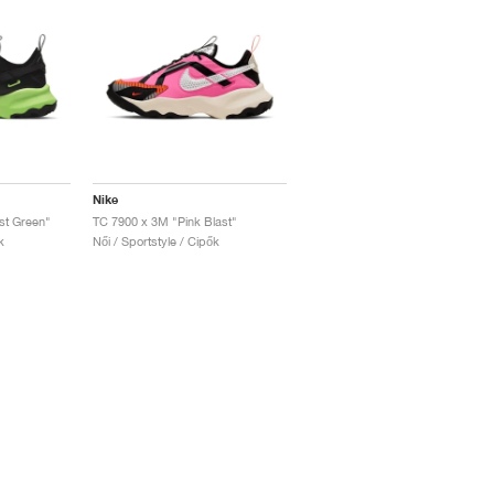
Nike
st Green"
TC 7900 x 3M "Pink Blast"
k
Női / Sportstyle / Cipők