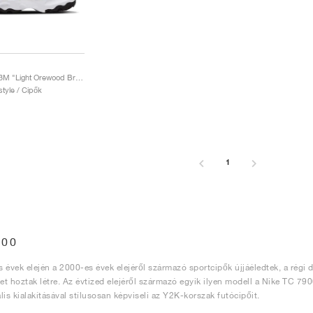
TC 7900 x 3M "Light Orewood Brown"
style / Cipők
1
900
 évek elején a 2000-es évek elejéről származó sportcipők újjáéledtek, a régi di
ket hoztak létre. Az évtized elejéről származó egyik ilyen modell a Nike TC 7
lis kialakításával stílusosan képviseli az Y2K-korszak futócipőit.