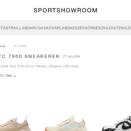
UTÁS
TRAIL
LABDARÚGÁS
KOSÁRLABDA
EDZÉS
GÖRDESZKÁZÁS
TENISZ
Nike
TC 7900
TC 7900 SNEAKEREK
21 árucikk
évek eleji futóstílus merész, elegáns változata.
TC 7900