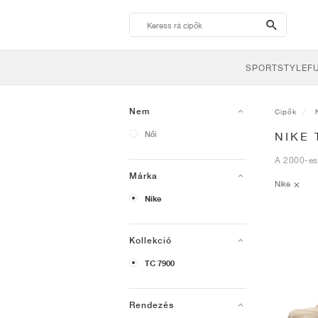
search-
btn
SPORTSTYLE
F
Nem
Cipők
Női
NIKE 
A 2000-es 
Márka
Nike
Nike
Kollekció
TC 7900
Rendezés