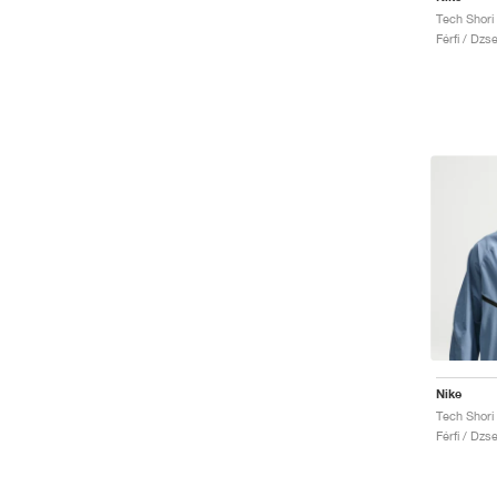
Férfi / Dzse
Nike
Férfi / Dzse