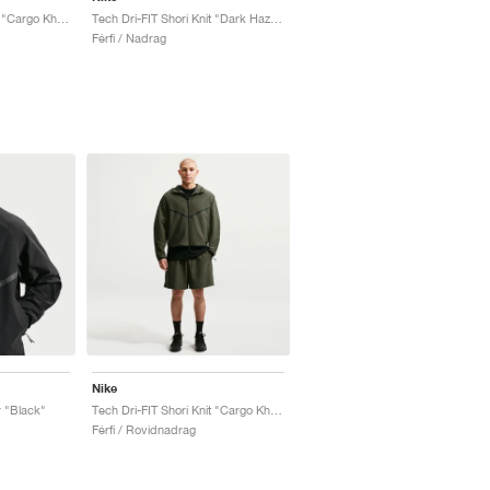
Tech Dri-FIT Shori Knit "Cargo Khaki"
Tech Dri-FIT Shori Knit "Dark Hazel"
Férfi / Nadrag
Nike
 "Black"
Tech Dri-FIT Shori Knit "Cargo Khaki"
Férfi / Rovidnadrag