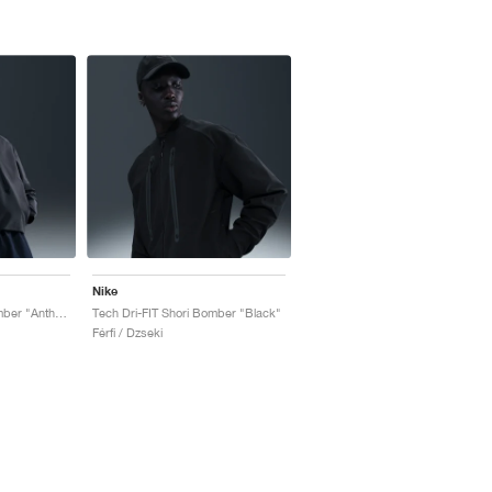
Nike
Tech Dri-FIT Shori Bomber "Anthracite & Black"
Tech Dri-FIT Shori Bomber "Black"
Férfi / Dzseki