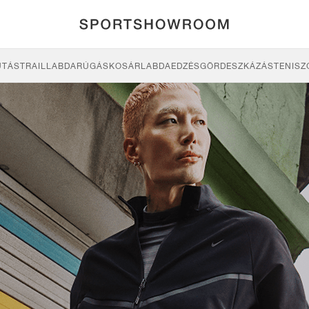
UTÁS
TRAIL
LABDARÚGÁS
KOSÁRLABDA
EDZÉS
GÖRDESZKÁZÁS
TENISZ