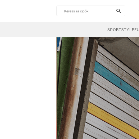
search-
btn
SPORTSTYLE
F