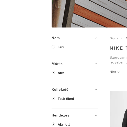
Nem
Cipők
Férfi
NIKE
Szorosan i
jegyében t
Márka
Nike
Nike
Kollekció
Tech Shori
Rendezés
Ajánlott