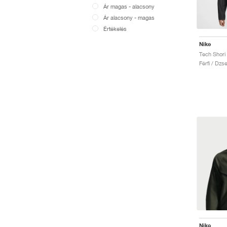
Ár magas - alacsony
Ár alacsony - magas
Értékelés
Nike
Férfi / Dzse
Nike