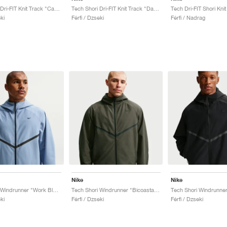
Tech Shori Dri-FIT Knit Track "Cargo Khaki"
Tech Shori Dri-FIT Knit Track "Dark Hazel"
ki
Férfi / Dzseki
Férfi / Nadrag
Nike
Nike
Tech Shori Windrunner "Work Blue & Black"
Tech Shori Windrunner "Bicoastal & Black"
Tech Shori Windrunner
ki
Férfi / Dzseki
Férfi / Dzseki