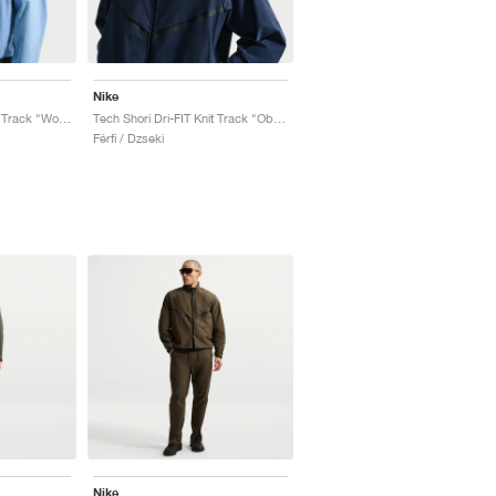
Nike
Tech Shori Dri-FIT Knit Track "Work Blue"
Tech Shori Dri-FIT Knit Track "Obsidian"
Férfi / Dzseki
Nike