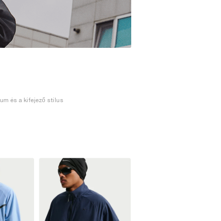
um és a kifejező stílus