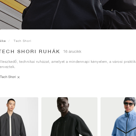
Nike
Tech Shori
 TECH SHORI RUHÁK
16 árucikk
lleszkedő, technikai ruházat, amelyet a mindennapi kényelem, a városi praktik
erveztek.
Tech Shori