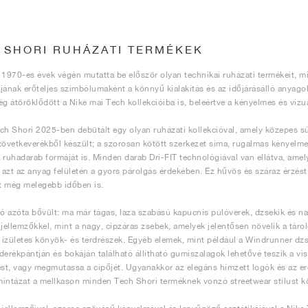
 SHORI RUHÁZATI TERMÉKEK
 1970-es évek végén mutatta be először olyan technikai ruházati termékeit, m
jának erőteljes szimbólumaként a könnyű kialakítás és az időjárásálló anyago
ég átöröklődött a Nike mai Tech kollekcióiba is, beleértve a kényelmes és vizuá
ch Shori 2025-ben debütált egy olyan ruházati kollekcióval, amely közepes sú
zövetkeverékből készült; a szorosan kötött szerkezet sima, rugalmas kényelmet
 ruhadarab formáját is. Minden darab Dri-FIT technológiával van ellátva, amely 
a azt az anyag felületén a gyors párolgás érdekében. Ez hűvös és száraz érzést 
t még melegebb időben is.
ió azóta bővült: ma már tágas, laza szabású kapucnis pulóverek, dzsekik és n
 jellemzőkkel, mint a nagy, cipzáras zsebek, amelyek jelentősen növelik a tá
, ízületes könyök- és térdrészek. Egyéb elemek, mint például a Windrunner dzse
derékpántján és bokáján található állítható gumiszalagok lehetővé teszik a vi
ést, vagy megmutassa a cipőjét. Ugyanakkor az elegáns hímzett logók és az e
intázat a mellkason minden Tech Shori terméknek vonzó streetwear stílust k