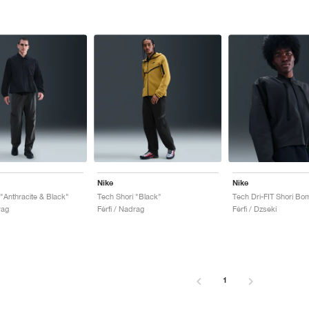
Nike
Nike
"Anthracite & Black"
Tech Shori "Black"
rag
Férfi / Nadrag
Férfi / Dzseki
1