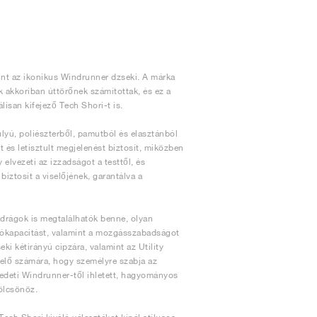
int az ikonikus Windrunner dzseki. A márka
k akkoriban úttörőnek számítottak, és ez a
lisan kifejező Tech Shori-t is.
lyú, poliészterből, pamutból és elasztánból
 és letisztult megjelenést biztosít, miközben
elvezeti az izzadságot a testtől, és
biztosít a viselőjének, garantálva a
adrágok is megtalálhatók benne, olyan
rolókapacitást, valamint a mozgásszabadságot
ki kétirányú cipzára, valamint az Utility
selő számára, hogy személyre szabja az
redeti Windrunner-től ihletett, hagyományos
ölcsönöz.