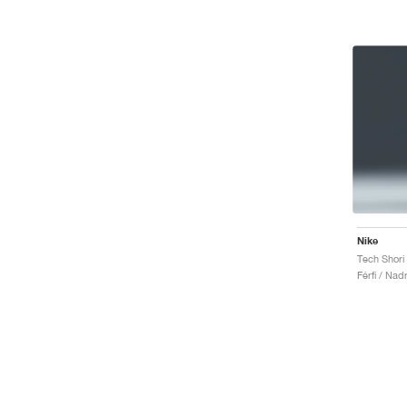
Nike
Tech Shori 
Férfi / Nad