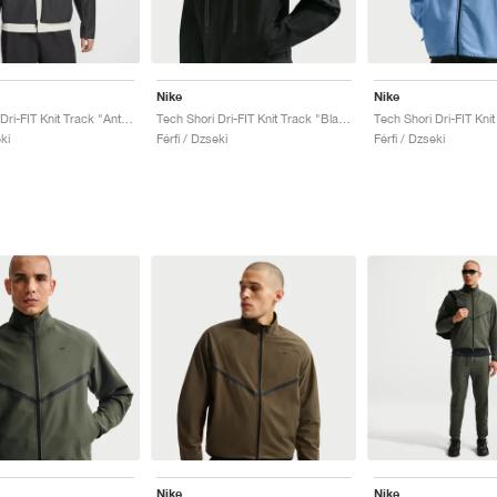
Nike
Nike
Tech Shori Dri-FIT Knit Track "Anthracite"
Tech Shori Dri-FIT Knit Track "Black"
ki
Férfi / Dzseki
Férfi / Dzseki
Nike
Nike