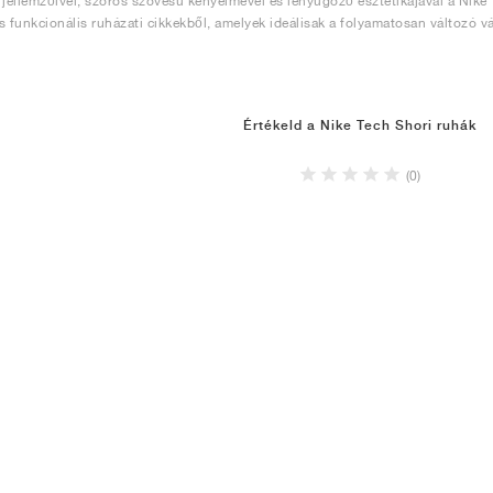
 jellemzőivel, szoros szövésű kényelmével és lenyűgöző esztétikájával a Nike T
s funkcionális ruházati cikkekből, amelyek ideálisak a folyamatosan változó v
Értékeld a Nike Tech Shori ruhák
(0)