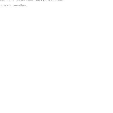
ech Shori kiváló választékot kínál stílusos,
árosi környezethez.