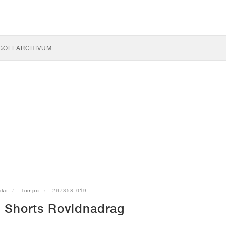
GOLF
ARCHÍVUM
ike
Tempo
267358-019
 Shorts Rovidnadrag