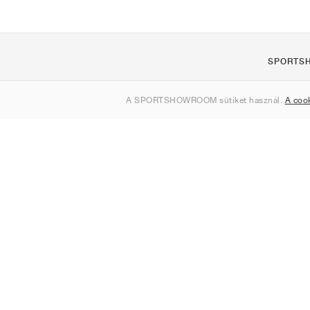
SPORTS
Rólunk
A SPORTSHOWROOM sütiket használ.
A coo
Kapcsolat
Sitemap