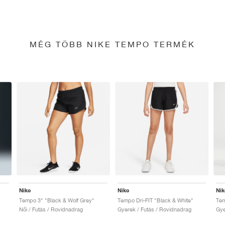
MÉG TÖBB NIKE TEMPO TERMÉK
Nike
Nike
Nik
Tempo 3" "Black & Wolf Grey"
Tempo Dri-FIT "Black & White"
Tem
Női / Futás / Rovidnadrag
Gyerek / Futás / Rovidnadrag
Gye