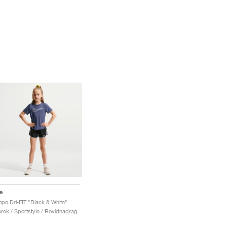
e
po Dri-FIT "Black & White"
rek / Sportstyle / Rovidnadrag