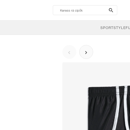
search-
btn
SPORTSTYLE
F