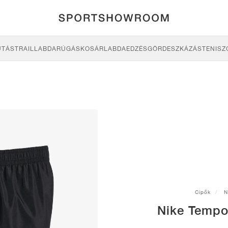
UTÁS
TRAIL
LABDARÚGÁS
KOSÁRLABDA
EDZÉS
GÖRDESZKÁZÁS
TENISZ
Cipők
N
Nike Tempo