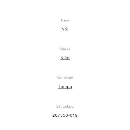
Nem
Női
Márka
Nike
Kollekció
Tempo
Stíluskód
267358-019