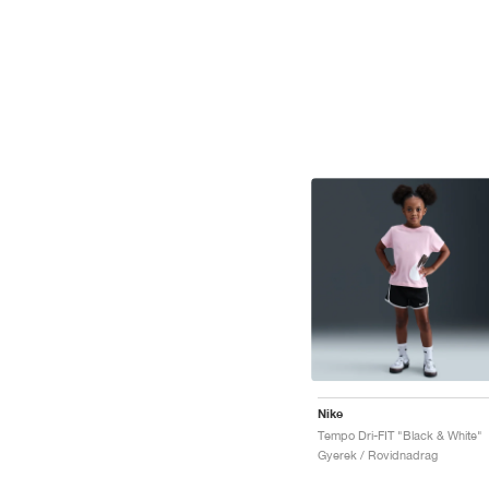
Nike
Tempo Dri-FIT "Black & White"
Gyerek / Rovidnadrag