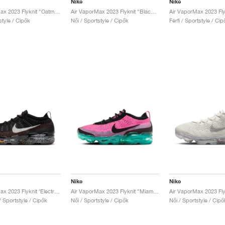
Nike
Nike
Air VaporMax 2023 Flyknit "Oatmeal & Pearl Pink"
Air VaporMax 2023 Flyknit "Black & Sail"
style / Cipők
Női / Sportstyle / Cipők
Férfi / Sportstyle / Cip
Nike
Nike
Air VaporMax 2023 Flyknit ‘Electric Pack’ "Safari"
Air VaporMax 2023 Flyknit "Miami Nights"
 / Sportstyle / Cipők
Női / Sportstyle / Cipők
Női / Sportstyle / Cipő