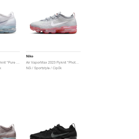
Nike
Air VaporMax 2023 Flyknit "Pure Platinum & Metallic Silver"
Air VaporMax 2023 Flyknit "Photon Dust & Red Stardust"
k
Női / Sportstyle / Cipők