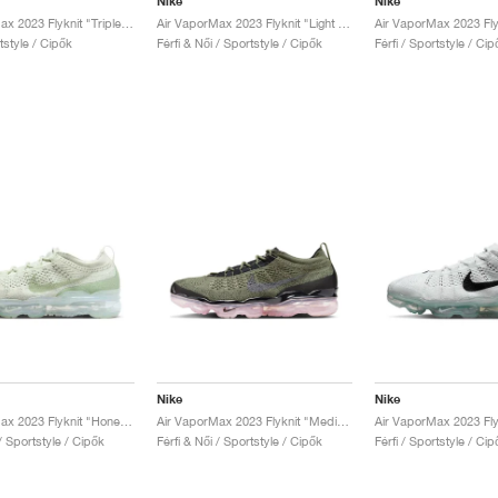
Nike
Nike
Air VaporMax 2023 Flyknit "Triple Red"
Air VaporMax 2023 Flyknit "Light Ultramarine & Polar"
rtstyle / Cipők
Férfi & Női / Sportstyle / Cipők
Férfi / Sportstyle / Cip
Nike
Nike
Air VaporMax 2023 Flyknit "Honeydew"
Air VaporMax 2023 Flyknit "Medium Olive & Pink Oxford"
 / Sportstyle / Cipők
Férfi & Női / Sportstyle / Cipők
Férfi / Sportstyle / Cip