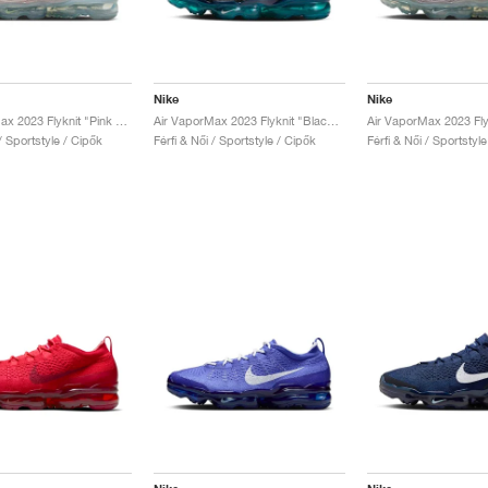
Nike
Nike
Air VaporMax 2023 Flyknit "Pink Foam & Barely Volt"
Air VaporMax 2023 Flyknit "Black & Rapid Teal"
 / Sportstyle / Cipők
Férfi & Női / Sportstyle / Cipők
Férfi & Női / Sportstyl