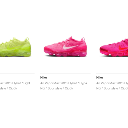
Nike
Nike
Air VaporMax 2023 Flyknit "Light Lemon Twist"
Air VaporMax 2023 Flyknit "Hyper Pink"
style / Cipők
Női / Sportstyle / Cipők
Női / Sportstyle / Cipő