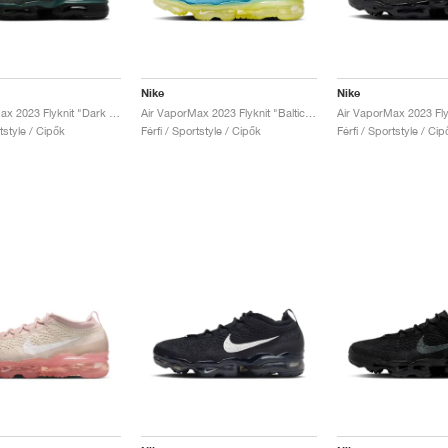
Nike
Nike
Air VaporMax 2023 Flyknit "Dark Spruce"
Air VaporMax 2023 Flyknit "Baltic Blue"
rtstyle / Cipők
Férfi / Sportstyle / Cipők
Férfi / Sportstyle / Cip