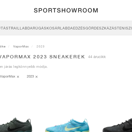
UTÁS
TRAIL
LABDARÚGÁS
KOSÁRLABDA
EDZÉS
GÖRDESZKÁZÁS
TENISZ
Nike
VaporMax
2023
 VAPORMAX 2023 SNEAKEREK
44 árucikk
en járás legkönnyebb módja.
VaporMax
2023