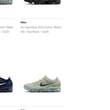
Nike
Air VaporMax 2023 Flyknit "Platinum Violet"
Air VaporMax 2023 Flyknit "Black"
e / Cipők
Női / Sportstyle / Cipők