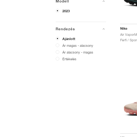
Modell
2023
Nike
Rendezés
Ajánlott
Férfi / Spo
Ár magas - alacsony
Ár alacsony - magas
Értékelés