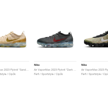
Nike
Nike
Air VaporMax 2023 Flyknit "Sanddrift"
Air VaporMax 2023 Flyknit "Dark Grey & Gym Red"
rtstyle / Cipők
Férfi / Sportstyle / Cipők
Férfi / Sportstyle / Cip