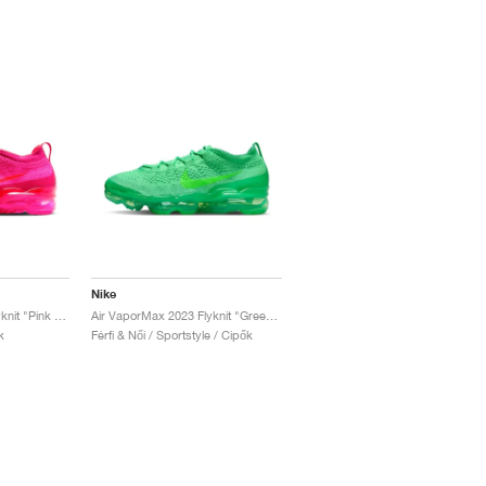
Nike
Air VaporMax 2023 Flyknit "Pink Blast"
Air VaporMax 2023 Flyknit "Green Shock"
k
Férfi & Női / Sportstyle / Cipők