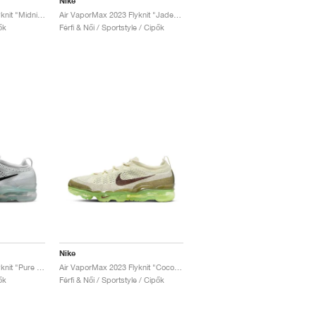
Nike
Air VaporMax 2023 Flyknit "Midnight Navy & White"
Air VaporMax 2023 Flyknit "Jade Horizon"
ők
Férfi & Női / Sportstyle / Cipők
Nike
Air VaporMax 2023 Flyknit "Pure Platinum & Black"
Air VaporMax 2023 Flyknit "Coconut Milk & Earth"
ők
Férfi & Női / Sportstyle / Cipők