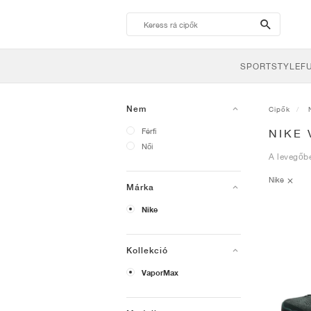
search-
btn
SPORTSTYLE
F
Nem
Cipők
Férfi
NIKE
Női
A levegőb
Nike
Márka
Nike
Kollekció
VaporMax