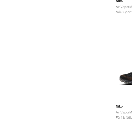
Nike
Női / Sport
Nike
Férfi & Női