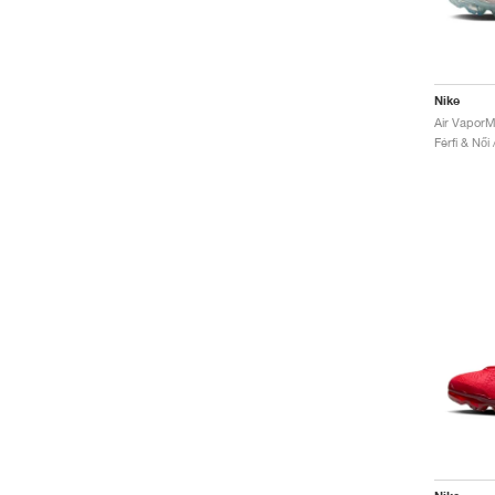
Nike
Férfi & Női