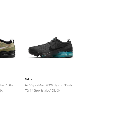
Nike
Air VaporMax 2023 Flyknit "Black & Barely Volt"
Air VaporMax 2023 Flyknit "Dark Smoke Grey & Dusty Cactus"
ők
Férfi / Sportstyle / Cipők