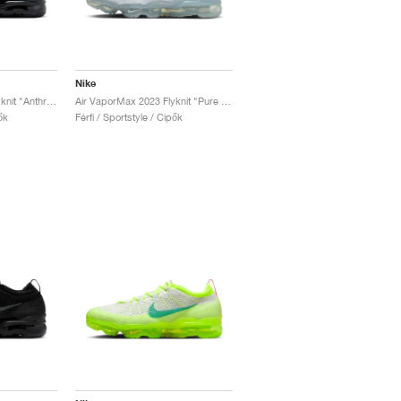
Nike
Air VaporMax 2023 Flyknit "Anthracite & Black"
Air VaporMax 2023 Flyknit "Pure Platinum"
ők
Férfi / Sportstyle / Cipők