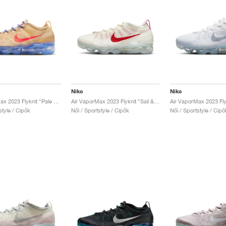
Nike
Nike
Air VaporMax 2023 Flyknit "Pale Vanilla & Sea Coral"
Air VaporMax 2023 Flyknit "Sail & Track Red"
style / Cipők
Női / Sportstyle / Cipők
Női / Sportstyle / Cipő