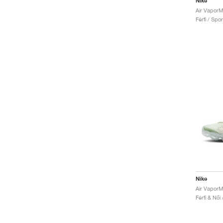
Nike
Férfi / Spo
Nike
Férfi & Női