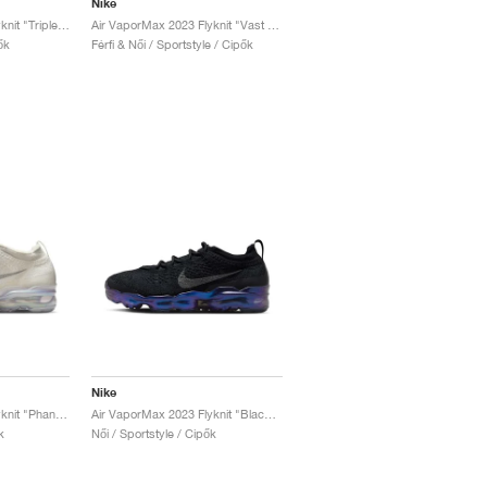
Nike
Air VaporMax 2023 Flyknit "Triple Black"
Air VaporMax 2023 Flyknit "Vast Grey & Volt"
ők
Férfi & Női / Sportstyle / Cipők
Nike
Air VaporMax 2023 Flyknit "Phantom"
Air VaporMax 2023 Flyknit "Black Iridescent"
k
Női / Sportstyle / Cipők