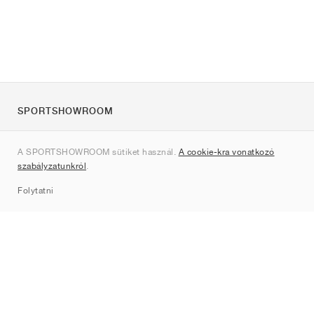
SPORTSHOWROOM
Rólunk
A SPORTSHOWROOM sütiket használ.
A cookie-kra vonatkozó
Kapcsolat
szabályzatunkról
.
Sitemap
Folytatni
Márkák
Nike
Jordan
adidas
New Balance