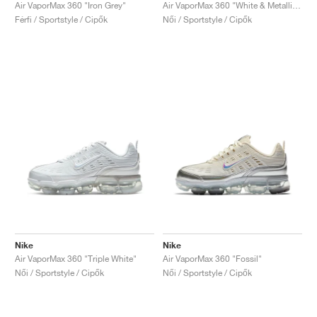
FIELD GENERAL
CRAZE
ADIRACER
MULE
471
GEL-CUMULUS 16
G.T. CUT
FORCE 58
TEKKIRA CUP
508
JORDAN
Air VaporMax 360 "Iron Grey"
Air VaporMax 360 "White & Metallic Gold"
Férfi / Sportstyle / Cipők
Női / Sportstyle / Cipők
KILLSHOT 2
MOTO 2K
ITALIA
LEGACY 312
ALLERDALE
G.T. FUTURE
PS8
ALOHA SUPER
600
TOTAL 90
PHENOMENA
FORUM
JUMPMAN JACK
2000
VERTEBRAE
808
AVA ROVER
1000
HAMBURG
204L
AIR MAX 95
933
MIND
860V2
AIR RIFT
Nike
Nike
Air VaporMax 360 "Triple White"
Air VaporMax 360 "Fossil"
Női / Sportstyle / Cipők
Női / Sportstyle / Cipők