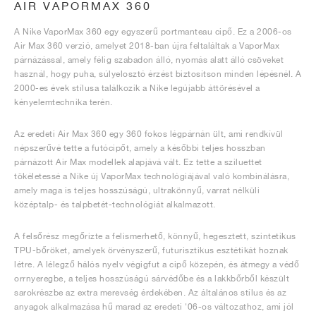
AIR VAPORMAX 360
A Nike VaporMax 360 egy egyszerű portmanteau cipő. Ez a 2006-os
Air Max 360 verzió, amelyet 2018-ban újra feltaláltak a VaporMax
párnázással, amely félig szabadon álló, nyomás alatt álló csöveket
használ, hogy puha, súlyelosztó érzést biztosítson minden lépésnél. A
2000-es évek stílusa találkozik a Nike legújabb áttörésével a
kényelemtechnika terén.
Az eredeti Air Max 360 egy 360 fokos légpárnán ült, ami rendkívül
népszerűvé tette a futócipőt, amely a későbbi teljes hosszban
párnázott Air Max modellek alapjává vált. Ez tette a sziluettet
tökéletessé a Nike új VaporMax technológiájával való kombinálásra,
amely maga is teljes hosszúságú, ultrakönnyű, varrat nélküli
középtalp- és talpbetét-technológiát alkalmazott.
A felsőrész megőrizte a felismerhető, könnyű, hegesztett, szintetikus
TPU-bőröket, amelyek örvényszerű, futurisztikus esztétikát hoznak
létre. A lélegző hálós nyelv végigfut a cipő közepén, és átmegy a védő
orrnyeregbe, a teljes hosszúságú sárvédőbe és a lakkbőrből készült
sarokrészbe az extra merevség érdekében. Az általános stílus és az
anyagok alkalmazása hű marad az eredeti '06-os változathoz, ami jól