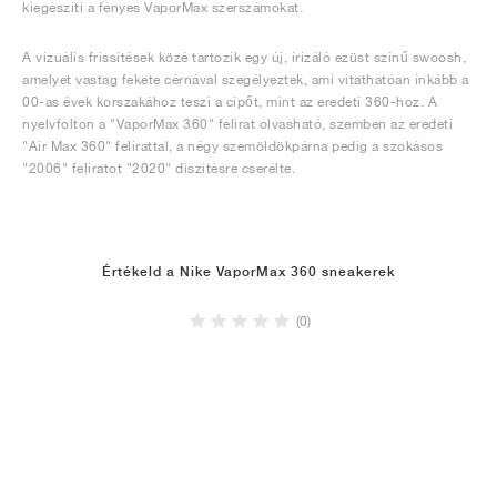
kiegészíti a fényes VaporMax szerszámokat.
A vizuális frissítések közé tartozik egy új, irizáló ezüst színű swoosh,
amelyet vastag fekete cérnával szegélyeztek, ami vitathatóan inkább a
00-as évek korszakához teszi a cipőt, mint az eredeti 360-hoz. A
nyelvfolton a "VaporMax 360" felirat olvasható, szemben az eredeti
"Air Max 360" felirattal, a négy szemöldökpárna pedig a szokásos
"2006" feliratot "2020" díszítésre cserélte.
Értékeld a Nike VaporMax 360 sneakerek
(0)