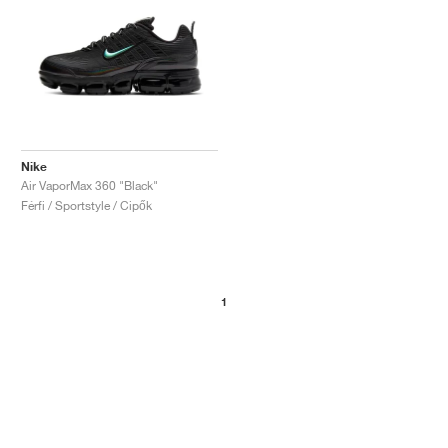
Nike
Air VaporMax 360 "Black"
Férfi / Sportstyle / Cipők
1