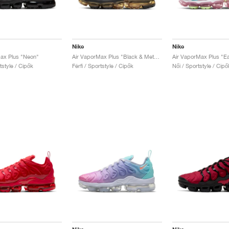
Nike
Nike
ax Plus "Neon"
Air VaporMax Plus "Black & Metallic Gold"
Air VaporMax Plus "Ea
rtstyle / Cipők
Férfi / Sportstyle / Cipők
Női / Sportstyle / Cipő