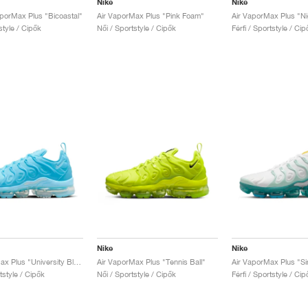
Nike
Nike
porMax Plus "Bicoastal"
Air VaporMax Plus "Pink Foam"
Air VaporMax Plus "N
style / Cipők
Női / Sportstyle / Cipők
Férfi / Sportstyle / Cip
Nike
Nike
Air VaporMax Plus "University Blue"
Air VaporMax Plus "Tennis Ball"
Air VaporMax Plus "Si
rtstyle / Cipők
Női / Sportstyle / Cipők
Férfi / Sportstyle / Cip