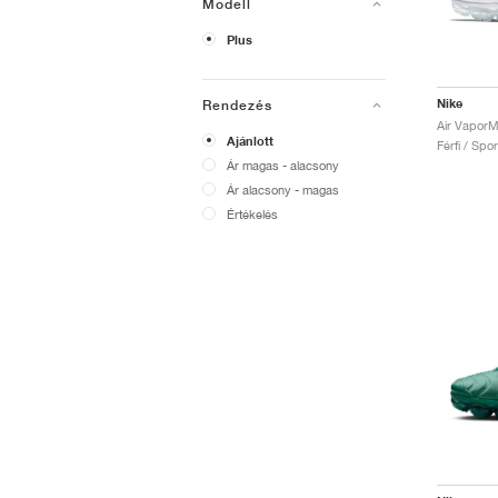
Modell
Plus
Nike
Rendezés
Ajánlott
Férfi / Spo
Ár magas - alacsony
Ár alacsony - magas
Értékelés