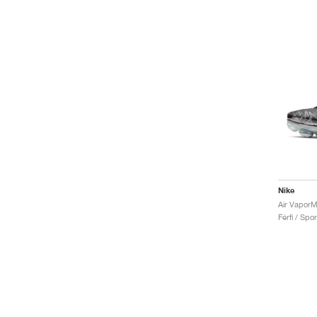
Nike
Air VaporM
Férfi / Spo