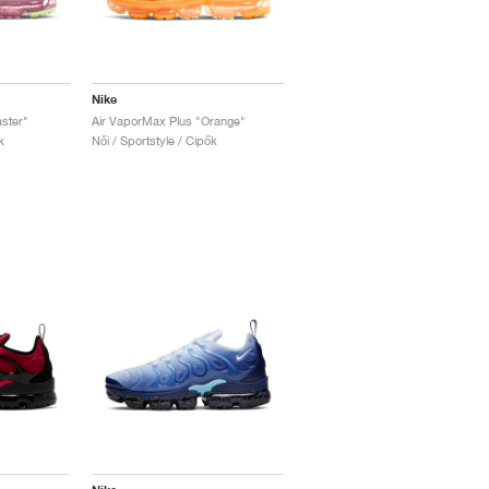
Nike
ster"
Air VaporMax Plus "Orange"
k
Női / Sportstyle / Cipők