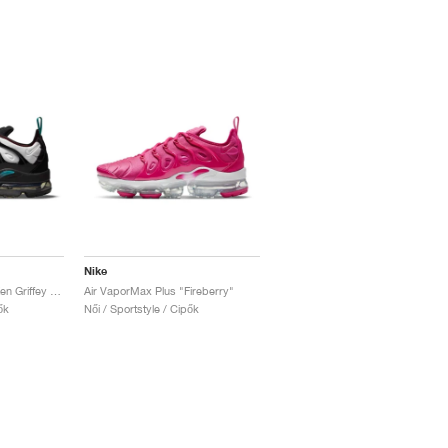
Nike
Air VaporMax Plus x Ken Griffey Jr. "Spider-Man Catch"
Air VaporMax Plus "Fireberry"
ők
Női / Sportstyle / Cipők