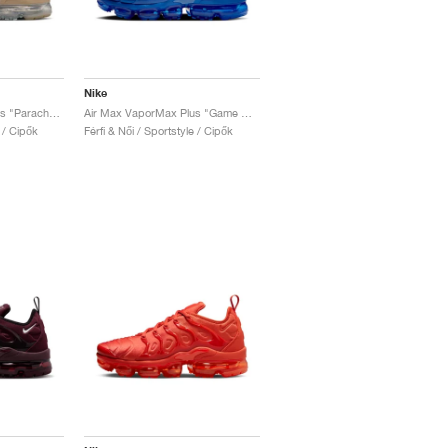
Nike
Air Max VaporMax Plus "Parachute Beige"
Air Max VaporMax Plus "Game Royal"
e / Cipők
Férfi & Női / Sportstyle / Cipők