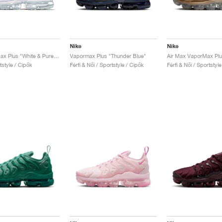
Nike
Nike
Air VaporMax Plus "White & Pure Platinum"
Vapormax Plus "Thunder Blue"
rtstyle / Cipők
Férfi & Női / Sportstyle / Cipők
Férfi & Női / Sportstyl