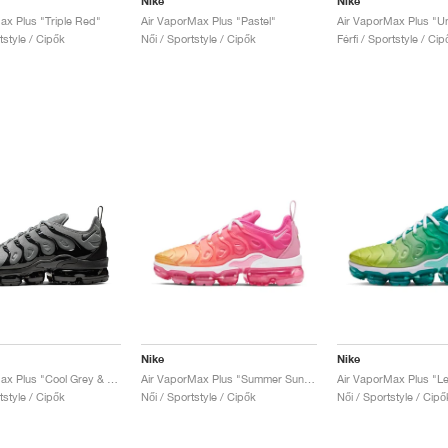
Nike
Nike
ax Plus "Triple Red"
Air VaporMax Plus "Pastel"
rtstyle / Cipők
Női / Sportstyle / Cipők
Férfi / Sportstyle / Cip
Nike
Nike
Air VaporMax Plus "Cool Grey & Black"
Air VaporMax Plus "Summer Sunset"
Air VaporMax Plus "L
rtstyle / Cipők
Női / Sportstyle / Cipők
Női / Sportstyle / Cipő