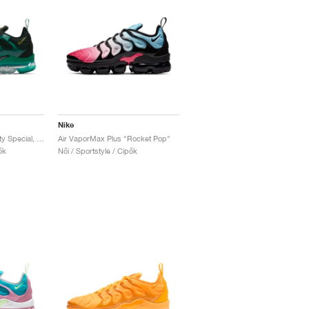
Nike
Air VaporMax Plus "City Special, Atlanta"
Air VaporMax Plus "Rocket Pop"
ők
Női / Sportstyle / Cipők