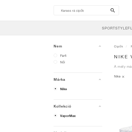
search-
btn
SPORTSTYLE
F
Nem
Cipők
Férfi
NIKE
Női
A mély már
Nike
Márka
Nike
Kollekció
VaporMax