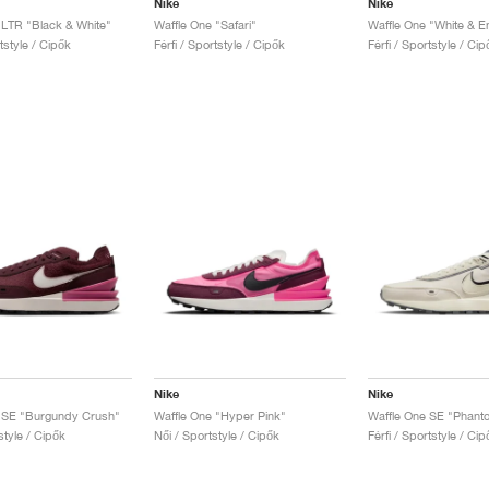
Nike
Nike
 LTR "Black & White"
Waffle One "Safari"
Waffle One "White & E
rtstyle / Cipők
Férfi / Sportstyle / Cipők
Férfi / Sportstyle / Cip
Nike
Nike
 SE "Burgundy Crush"
Waffle One "Hyper Pink"
Waffle One SE "Phant
style / Cipők
Női / Sportstyle / Cipők
Férfi / Sportstyle / Cip