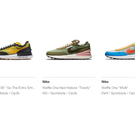
Nike
Nike
Waffle One SE "Go The Extra Smile"
Waffle One Next Nature "Toasty"
Waffle One "Multi"
rtstyle / Cipők
Női / Sportstyle / Cipők
Férfi / Sportstyle / Cip