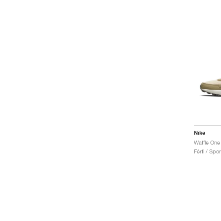
Nike
Waffle One
Férfi / Spo