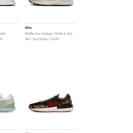
Nike
ite"
Waffle One Vintage "White & Sail"
ők
Női / Sportstyle / Cipők