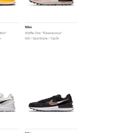
Nike
tion"
Waffle One "Rawdacious"
k
Női / Sportstyle / Cipők