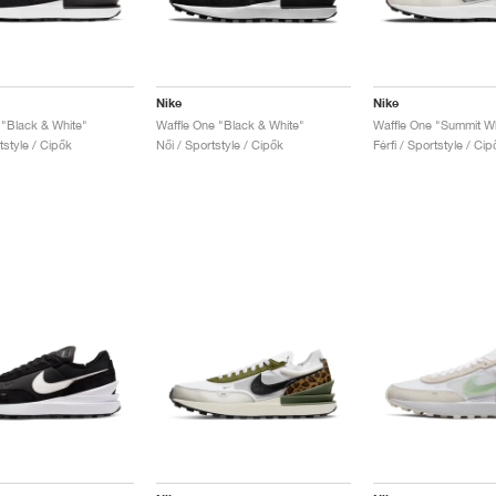
Nike
Nike
 "Black & White"
Waffle One "Black & White"
Waffle One "Summit Wh
rtstyle / Cipők
Női / Sportstyle / Cipők
Férfi / Sportstyle / Cip