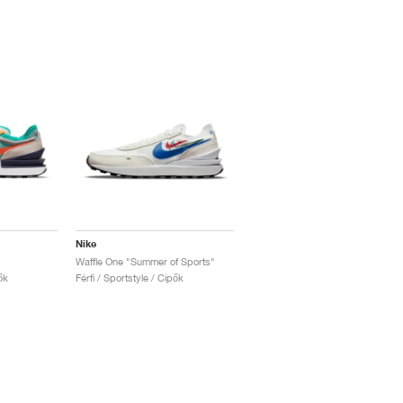
Nike
Waffle One "Summer of Sports"
ők
Férfi / Sportstyle / Cipők