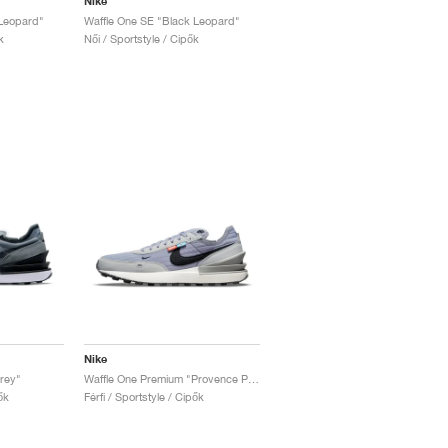
Nike
 Leopard"
Waffle One SE "Black Leopard"
k
Női / Sportstyle / Cipők
Nike
rey"
Waffle One Premium "Provence Purple"
ők
Férfi / Sportstyle / Cipők