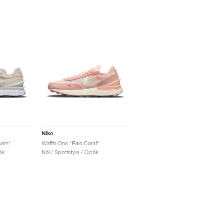
Nike
ream"
Waffle One "Pale Coral"
ők
Női / Sportstyle / Cipők