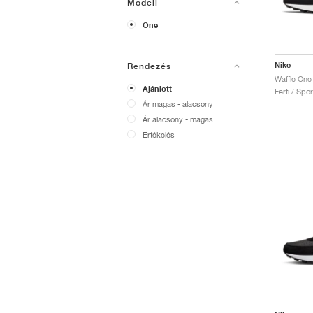
Modell
One
Nike
Rendezés
Waffle One
Ajánlott
Férfi / Spo
Ár magas - alacsony
Ár alacsony - magas
Értékelés