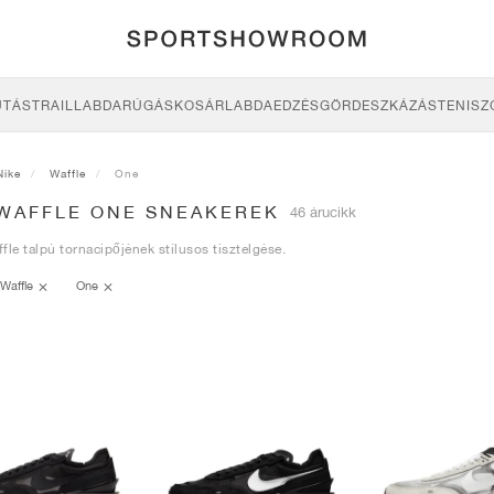
UTÁS
TRAIL
LABDARÚGÁS
KOSÁRLABDA
EDZÉS
GÖRDESZKÁZÁS
TENISZ
Nike
Waffle
One
 WAFFLE ONE SNEAKEREK
46 árucikk
fle talpú tornacipőjének stílusos tisztelgése.
Waffle
One