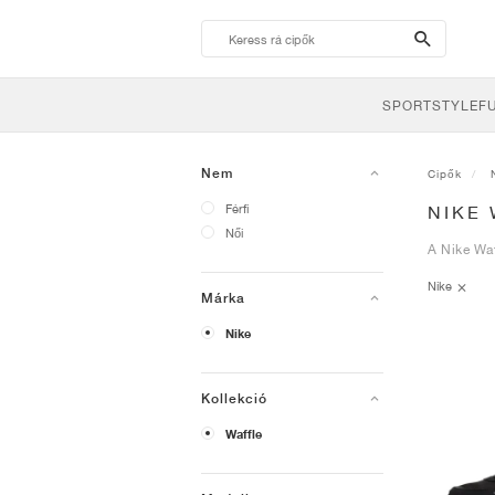
search-
btn
SPORTSTYLE
F
Nem
Cipők
Férfi
NIKE
Női
A Nike Waf
Nike
Márka
Nike
Kollekció
Waffle