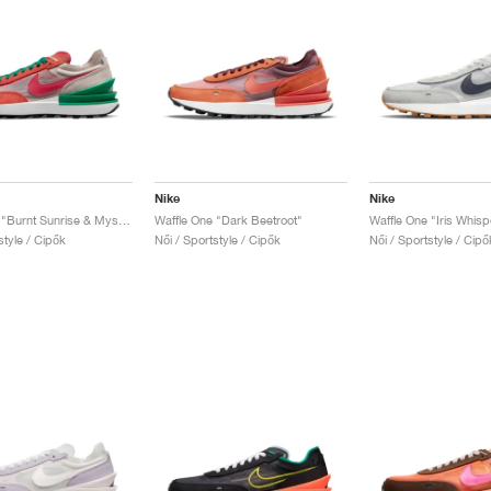
Nike
Nike
Waffle One "Burnt Sunrise & Mystic Hibiscus"
Waffle One "Dark Beetroot"
Waffle One "Iris Whisp
style / Cipők
Női / Sportstyle / Cipők
Női / Sportstyle / Cipő