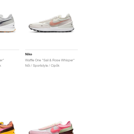
Nike
er"
Waffle One "Sail & Rose Whisper"
k
Női / Sportstyle / Cipők