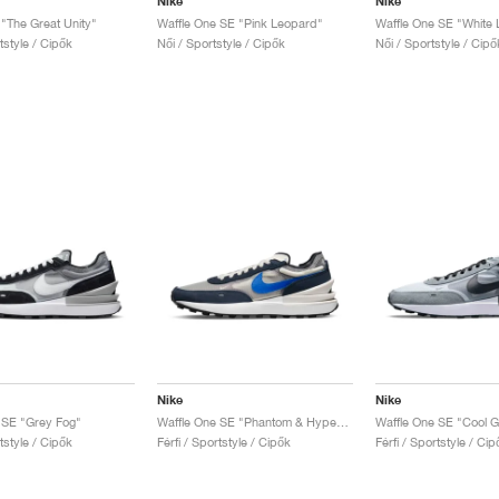
Nike
Nike
 "The Great Unity"
Waffle One SE "Pink Leopard"
Waffle One SE "White
rtstyle / Cipők
Női / Sportstyle / Cipők
Női / Sportstyle / Cipő
Nike
Nike
 SE "Grey Fog"
Waffle One SE "Phantom & Hyper Royal"
Waffle One SE "Cool G
rtstyle / Cipők
Férfi / Sportstyle / Cipők
Férfi / Sportstyle / Cip