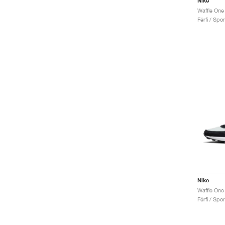
Nike
Waffle One
Férfi / Spo
Nike
Waffle One
Férfi / Spo