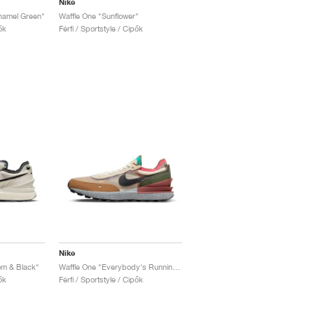
Nike
namel Green"
Waffle One "Sunflower"
ők
Férfi / Sportstyle / Cipők
Nike
om & Black"
Waffle One "Everybody's Running Club"
ők
Férfi / Sportstyle / Cipők