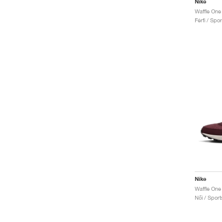
Nike
Waffle One
Férfi / Spo
Nike
Waffle One
Női / Sport