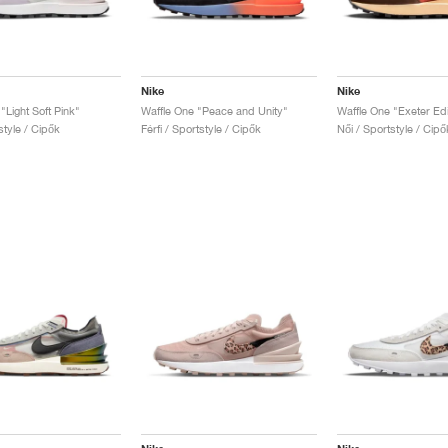
Nike
Nike
"Light Soft Pink"
Waffle One "Peace and Unity"
Waffle One "Exeter Edi
style / Cipők
Férfi / Sportstyle / Cipők
Női / Sportstyle / Cipő