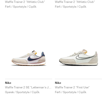
FIELD GENERAL
CRAZE
ADIRACER
MULE
471
GEL-CUMULUS 16
G.T. CUT
FORCE 58
TEKKIRA CUP
508
JORDAN
Waffle Trainer 2 "Athletic Club"
Waffle Trainer 2 "Athletic Club"
Férfi / Sportstyle / Cipők
Férfi / Sportstyle / Cipők
KILLSHOT 2
MOTO 2K
ITALIA
LEGACY 312
ALLERDALE
G.T. FUTURE
PS8
ALOHA SUPER
600
TOTAL 90
PHENOMENA
FORUM
JUMPMAN JACK
2000
VERTEBRAE
808
AVA ROVER
1000
HAMBURG
204L
AIR MAX 95
933
MIND
860V2
AIR RIFT
Nike
Nike
Waffle Trainer 2 SE "Letterman's Jacket"
Waffle Trainer 2 "First Use"
Gyerek / Sportstyle / Cipők
Férfi / Sportstyle / Cipők