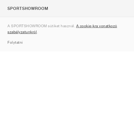
SPORTSHOWROOM
Rólunk
A SPORTSHOWROOM sütiket használ.
A cookie-kra vonatkozó
Kapcsolat
szabályzatunkról
.
Sitemap
Folytatni
Márkák
Nike
Jordan
adidas
New Balance
ASICS
PUMA
Converse
Vans
Hoka