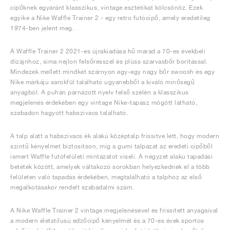
cipőknek egyaránt klasszikus, vintage esztétikát kölcsönöz. Ezek
egyike a Nike Waffle Trainer 2 - egy retro futócipő, amely eredetileg
1974-ben jelent meg.
A Waffle Trainer 2 2021-es újrakiadása hű marad a 70-es évekbeli
dizájnhoz, sima nejlon felsőrésszel és plüss szarvasbőr borítással.
Mindezek mellett mindkét szárnyon egy-egy nagy bőr swoosh és egy
Nike márkájú sarokfül található ugyanebből a kiváló minőségű
anyagból. A puhán párnázott nyelv felső szélén a klasszikus
megjelenés érdekében egy vintage Nike-tapasz mögött látható,
szabadon hagyott habszivacs található.
A talp alatt a habszivacs ék alakú középtalp frissítve lett, hogy modern
szintű kényelmet biztosítson, míg a gumi talpazat az eredeti cipőből
ismert Waffle futófelületi mintázatot viseli. A négyzet alakú tapadási
betétek között, amelyek váltakozó sorokban helyezkednek el a több
felületen való tapadás érdekében, megtalálható a talphoz az első
megalkotásakor rendelt szabadalmi szám.
A Nike Waffle Trainer 2 vintage megjelenésével és frissített anyagaival
a modern életstílusú edzőcipő kényelmét és a 70-es évek sportos