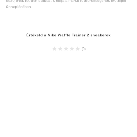
edzőjének időtlen stílusát kínálja a márka futóörökségének erőteljes
ünneplésében.
Értékeld a Nike Waffle Trainer 2 sneakerek
(0)