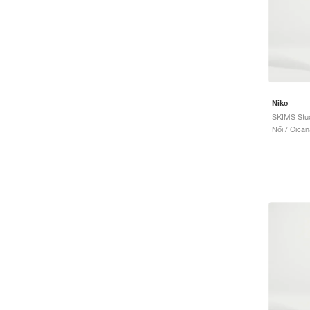
Nike
SKIMS Stud
Női / Cica