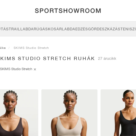
UTÁS
TRAIL
LABDARÚGÁS
KOSÁRLABDA
EDZÉS
GÖRDESZKÁZÁS
TENISZ
Nike
SKIMS Studio Stretch
SKIMS STUDIO STRETCH RUHÁK
27 árucikk
SKIMS Studio Stretch