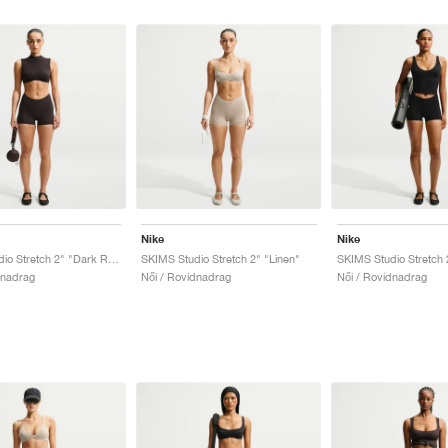
Nike
Nike
SKIMS Studio Stretch 2" "Dark Roast"
SKIMS Studio Stretch 2" "Linen"
dnadrag
Női / Rovidnadrag
Női / Rovidnadrag