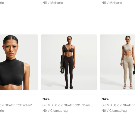
rto
Női / Melltarto
Női / Melltarto
Nike
Nike
io Stretch "Obsidian"
SKIMS Studio Stretch 29" "Dark Roast"
SKIMS Studio Stretch 
rto
Női / Cicanadrag
Női / Cicanadrag