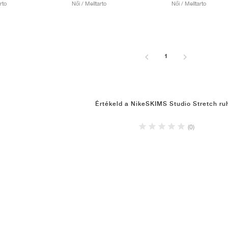
rto
Női / Melltarto
Női / Melltarto
1
Értékeld a NikeSKIMS Studio Stretch ru
(0)