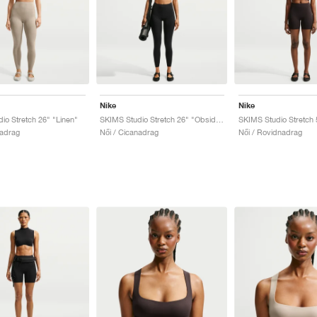
Nike
Nike
io Stretch 26" "Linen"
SKIMS Studio Stretch 26" "Obsidian"
nadrag
Női / Cicanadrag
Női / Rovidnadrag