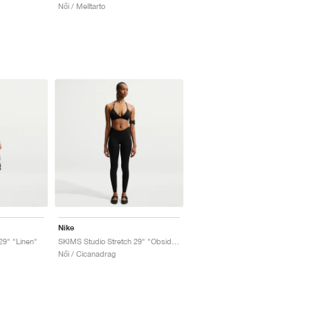
Női / Melltarto
Nike
29" "Linen"
SKIMS Studio Stretch 29" "Obsidian"
Női / Cicanadrag