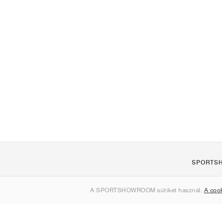
SPORTS
Rólunk
A SPORTSHOWROOM sütiket használ.
A coo
Kapcsolat
Sitemap