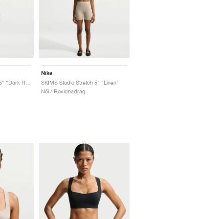
Nike
SKIMS Studio Stretch 5" "Dark Roast"
SKIMS Studio Stretch 5" "Linen"
Női / Rovidnadrag