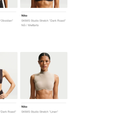
Nike
"Obsidian"
SKIMS Studio Stretch "Dark Roast"
Női / Melltarto
Nike
"Dark Roast"
SKIMS Studio Stretch "Linen"