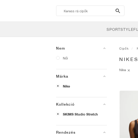
search-
btn
SPORTSTYLE
F
Nem
Cipők
Női
NIKE
Nike
Márka
Nike
Kollekció
SKIMS Studio Stretch
Rendezés