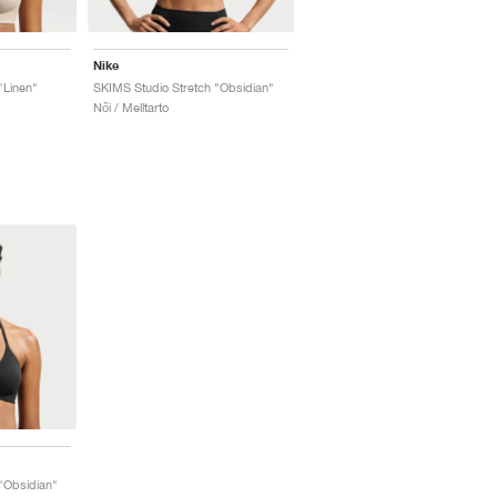
Nike
"Linen"
SKIMS Studio Stretch "Obsidian"
Női / Melltarto
"Obsidian"