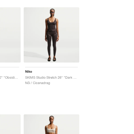
Nike
SKIMS Studio Stretch 2" "Obsidian"
SKIMS Studio Stretch 26" "Dark Roast"
Női / Cicanadrag