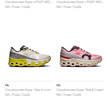
FIELD GENERAL
CRAZE
ADIRACER
MULE
471
GEL-CUMULUS 16
G.T. CUT
FORCE 58
TEKKIRA CUP
508
JORDAN
Cloudmonster Hyper x POST ARCHIVE FACTION "White"
Cloudmonster Hyper x POST ARCHIVE FACTION "Black"
Női / Futás / Cipők
Női / Futás / Cipők
KILLSHOT 2
MOTO 2K
ITALIA
LEGACY 312
ALLERDALE
G.T. FUTURE
PS8
ALOHA SUPER
600
TOTAL 90
PHENOMENA
FORUM
JUMPMAN JACK
2000
VERTEBRAE
808
AVA ROVER
1000
HAMBURG
204L
AIR MAX 95
933
MIND
860V2
AIR RIFT
On
On
Cloudmonster Hyper "Dew & Lime"
Cloudmonster Hyper "Red & Cream"
Női / Futás / Cipők
Női / Futás / Cipők