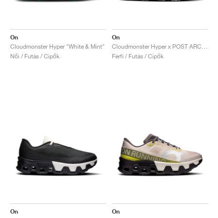
On
On
Cloudmonster Hyper "White & Mint"
Cloudmonster Hyper x POST ARCHIVE FACTION "Phantom & Apollo"
Női / Futás / Cipők
Férfi / Futás / Cipők
On
On