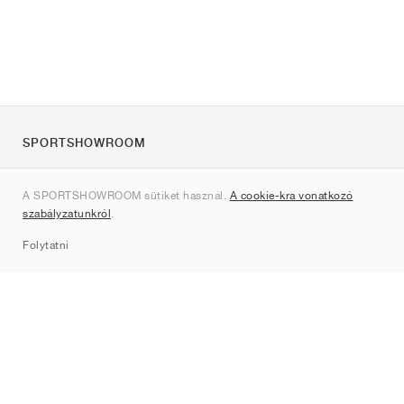
SPORTSHOWROOM
Rólunk
A SPORTSHOWROOM sütiket használ.
A cookie-kra vonatkozó
Kapcsolat
szabályzatunkról
.
Sitemap
Folytatni
Márkák
Nike
Jordan
adidas
New Balance