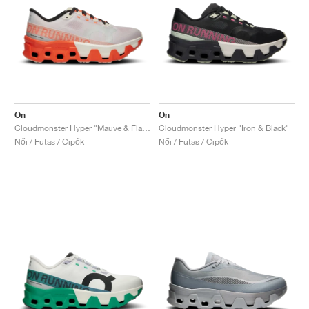
On
On
Cloudmonster Hyper "Mauve & Flame"
Cloudmonster Hyper "Iron & Black"
Női / Futás / Cipők
Női / Futás / Cipők