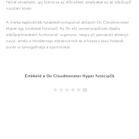
felirat olvasható, így tükrözve az előnyöket, amelyeket ez az edzőcipő
nyújtani kíván.
A márka legkiválóbb futástechnológiáival átitatott On Cloudmonster
Hyper egy kivételes futócipő. Az On elit versenycipőinek ideális
edzőpartnereként funkcionál, ruganyos, mégis jól párnázott élményt
nyújt, amely a mindennapi edzésrutinok és a hosszú távú futások
során is támogathatja a sportolókat.
Értékeld a On Cloudmonster Hyper futócipők
(0)