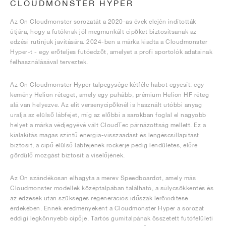
CLOUDMONSTER HYPER
Az On Cloudmonster sorozatát a 2020-as évek elején indították
útjára, hogy a futóknak jól megmunkált cipőket biztosítsanak az
edzési rutinjuk javítására. 2024-ben a márka kiadta a Cloudmonster
Hyper-t - egy erőteljes futóedzőt, amelyet a profi sportolók adatainak
felhasználásával terveztek.
Az On Cloudmonster Hyper talpegysége kétféle habot egyesít: egy
kemény Helion réteget, amely egy puhább, prémium Helion HF réteg
alá van helyezve. Az elit versenycipőknél is használt utóbbi anyag
uralja az elülső lábfejet, míg az előbbi a sarokban foglal el nagyobb
helyet a márka védjegyévé vált CloudTec párnázottság mellett. Ez a
kialakítás magas szintű energia-visszaadást és lengéscsillapítást
biztosít, a cipő elülső lábfejének rockerje pedig lendületes, előre
gördülő mozgást biztosít a viselőjének.
Az On szándékosan elhagyta a merev Speedboardot, amely más
Cloudmonster modellek középtalpában található, a súlycsökkentés és
az edzések után szükséges regenerációs időszak lerövidítése
érdekében. Ennek eredményeként a Cloudmonster Hyper a sorozat
eddigi legkönnyebb cipője. Tartós gumitalpának összetett futófelületi