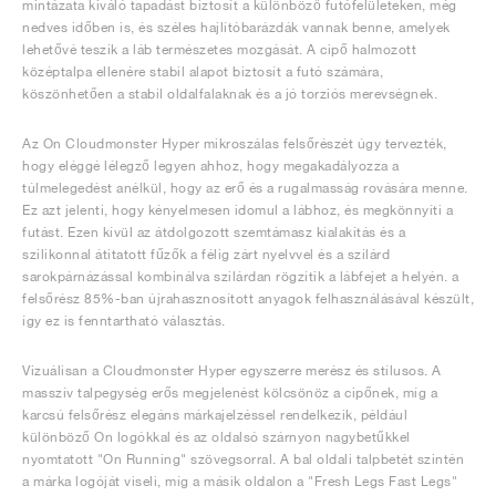
mintázata kiváló tapadást biztosít a különböző futófelületeken, még
nedves időben is, és széles hajlítóbarázdák vannak benne, amelyek
lehetővé teszik a láb természetes mozgását. A cipő halmozott
középtalpa ellenére stabil alapot biztosít a futó számára,
köszönhetően a stabil oldalfalaknak és a jó torziós merevségnek.
Az On Cloudmonster Hyper mikroszálas felsőrészét úgy tervezték,
hogy eléggé lélegző legyen ahhoz, hogy megakadályozza a
túlmelegedést anélkül, hogy az erő és a rugalmasság rovására menne.
Ez azt jelenti, hogy kényelmesen idomul a lábhoz, és megkönnyíti a
futást. Ezen kívül az átdolgozott szemtámasz kialakítás és a
szilikonnal átitatott fűzők a félig zárt nyelvvel és a szilárd
sarokpárnázással kombinálva szilárdan rögzítik a lábfejet a helyén. a
felsőrész 85%-ban újrahasznosított anyagok felhasználásával készült,
így ez is fenntartható választás.
Vizuálisan a Cloudmonster Hyper egyszerre merész és stílusos. A
masszív talpegység erős megjelenést kölcsönöz a cipőnek, míg a
karcsú felsőrész elegáns márkajelzéssel rendelkezik, például
különböző On logókkal és az oldalsó szárnyon nagybetűkkel
nyomtatott "On Running" szövegsorral. A bal oldali talpbetét szintén
a márka logóját viseli, míg a másik oldalon a "Fresh Legs Fast Legs"