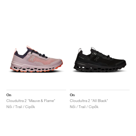
On
On
Cloudultra 2 "Mauve & Flame"
Cloudultra 2 "All Black"
Női / Trail / Cipők
Női / Trail / Cipők