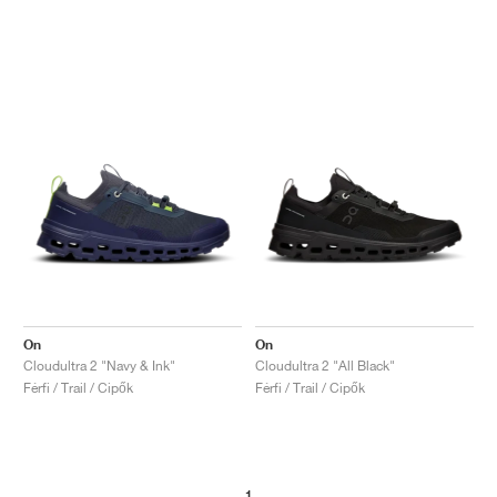
On
On
Cloudultra 2 "Navy & Ink"
Cloudultra 2 "All Black"
Férfi / Trail / Cipők
Férfi / Trail / Cipők
1