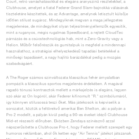
Court, retró varráshatásokkal és elegáns aranyszínű részletekkel, a
Clubhouse, amelyet a fiatal Federer Grand Slam-bajnokká válásának
tiszteletére készítettek, és az Advantage, amelynek letisztult külsője
időtlen stílust sugároz. Mindegyiknek megvan a maga jellegzetes
megjelenése, de mindegyiket olyan teljesítményjellemzők egyesítik,
mint a ruganyos, mégis rugalmas Speedboard, a rejtett CloudTec
párnázás és a csúcstechnológiás hab, mint a Zero-Gravity vagy a
Helion. Műbőr felsőrészük és gumitalpuk is megfelel a mindennapi
használathoz, a stratégiai elhelyezkedésű tapadási betétekkel a
minőségi tapadásért, a nagy hajlító barázdákkal pedig a mozgás
szabadságáért.
A The Roger számos színváltozata klasszikus fehér árnyalatban
pompázik a klasszikus sportos megjelenés érdekében. A magával
ragadó tónusú kontrasztok mellett a márkajelzés is elegáns, legyen
szó akár az On logóról, akár Federer kifinomult "R." szimbólumáról,
így könnyen stílusossá teszi őket. Más játékosok is képviselik a
sorozatot, köztük a feltörekvő amerikai Ben Shelton, aki a pályán a
Pro 2 modellt, a pályán kívül pedig a 90-es éveket idéző Clubhouse
Mid-et részesíti előnyben. Eközben Zendaya színésznő azzal
népszerűsítette a Clubhouse Pro-t, hogy Federer mellett szerepelt egy
humoros reklámban, ahol ők ketten egy "Air Tennis" játékot játszanak.