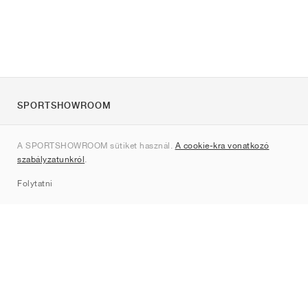
SPORTSHOWROOM
Rólunk
A SPORTSHOWROOM sütiket használ.
A cookie-kra vonatkozó
Kapcsolat
szabályzatunkról
.
Sitemap
Folytatni
Márkák
Nike
Jordan
adidas
New Balance