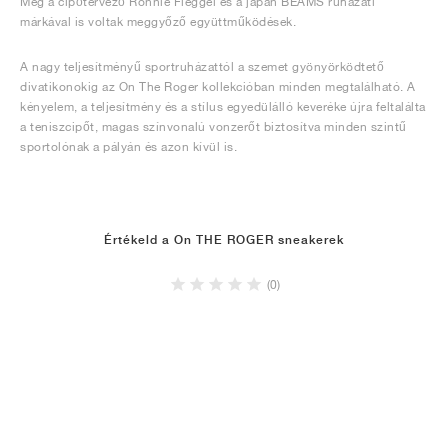
Még a cipőtervező Ronnie Fieggel és a japán BEAMS ruházati
márkával is voltak meggyőző együttműködések.
A nagy teljesítményű sportruházattól a szemet gyönyörködtető
divatikonokig az On The Roger kollekcióban minden megtalálható. A
kényelem, a teljesítmény és a stílus egyedülálló keveréke újra feltalálta
a teniszcipőt, magas színvonalú vonzerőt biztosítva minden szintű
sportolónak a pályán és azon kívül is.
Értékeld a On THE ROGER sneakerek
(0)