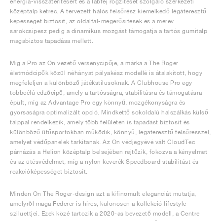
energia-visszatérítésért és a lábfej rögzítését szolgáló szerkezeti
középtalp ketrec. A tervezett hálós felsőrész kiemelkedő légáteresztő
képességet biztosít, az oldalfal-megerősítések és a merev
sarokcsipesz pedig a dinamikus mozgást támogatja a tartós gumitalp
magabiztos tapadása mellett.
Míg a Pro az On vezető versenycipője, a márka a The Roger
életmódcipők közül néhányat pályakész modellé is átalakított, hogy
megfeleljen a különböző játékstílusoknak. A Clubhouse Pro egy
többcélú edzőcipő, amely a tartósságra, stabilitásra és támogatásra
épült, míg az Advantage Pro egy könnyű, mozgékonyságra és
gyorsaságra optimalizált opció. Mindkettő sokoldalú halszálkás külső
talppal rendelkezik, amely több felületen is tapadást biztosít és
különböző ütősportokban működik, könnyű, légáteresztő felsőrésszel,
amelyet védőpanelek tarkítanak. Az On védjegyévé vált CloudTec
párnázás a Helion középtalp belsejében rejtőzik, fokozva a kényelmet
és az ütésvédelmet, míg a nylon keverék Speedboard stabilitást és
reakcióképességet biztosít.
Minden On The Roger-design azt a kifinomult eleganciát mutatja,
amelyről maga Federer is híres, különösen a kollekció lifestyle
sziluettjei. Ezek közé tartozik a 2020-as bevezető modell, a Centre