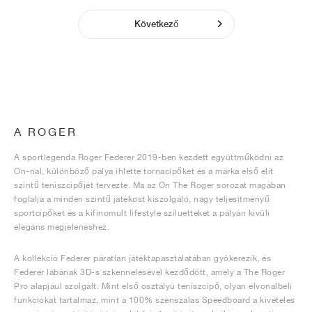
Következő
A ROGER
A sportlegenda Roger Federer 2019-ben kezdett együttműködni az
On-nal, különböző pálya ihlette tornacipőket és a márka első elit
szintű teniszcipőjét tervezte. Ma az On The Roger sorozat magában
foglalja a minden szintű játékost kiszolgáló, nagy teljesítményű
sportcipőket és a kifinomult lifestyle sziluetteket a pályán kívüli
elegáns megjelenéshez.
A kollekció Federer páratlan játéktapasztalatában gyökerezik, és
Federer lábának 3D-s szkennelésével kezdődött, amely a The Roger
Pro alapjául szolgált. Mint első osztályú teniszcipő, olyan élvonalbeli
funkciókat tartalmaz, mint a 100% szénszálas Speedboard a kivételes