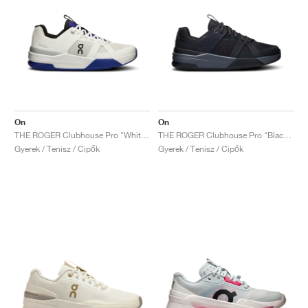
On
On
THE ROGER Clubhouse Pro "White & Indigo"
THE ROGER Clubhouse Pro "Black & Eclipse"
Gyerek / Tenisz / Cipők
Gyerek / Tenisz / Cipők