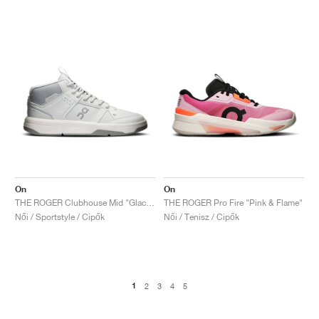
On
On
THE ROGER Clubhouse Mid "Glacier & Alloy"
THE ROGER Pro Fire "Pink & Flame"
Női / Sportstyle / Cipők
Női / Tenisz / Cipők
1
2
3
4
5