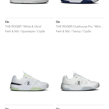
On
On
THE ROGER "White & Olive"
THE ROGER Clubhouse Pro "White & Currant"
Férfi & Női / Sportstyle / Cipők
Férfi & Női / Tenisz / Cipők
On
On