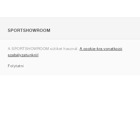
SPORTSHOWROOM
Rólunk
A SPORTSHOWROOM sütiket használ.
A cookie-kra vonatkozó
Kapcsolat
szabályzatunkról
.
Sitemap
Folytatni
Márkák
Nike
Jordan
adidas
New Balance
ASICS
PUMA