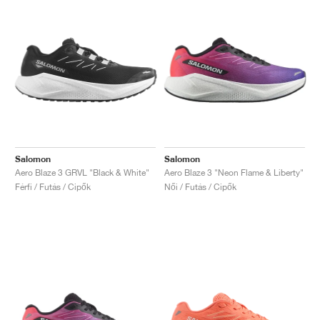
Salomon
Salomon
Aero Blaze 3 GRVL "Black & White"
Aero Blaze 3 "Neon Flame & Liberty"
Férfi / Futás / Cipők
Női / Futás / Cipők