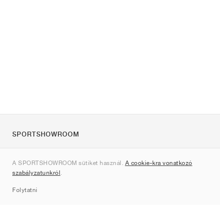
SPORTSHOWROOM
Rólunk
A SPORTSHOWROOM sütiket használ.
A cookie-kra vonatkozó
Kapcsolat
szabályzatunkról
.
Sitemap
Folytatni
Márkák