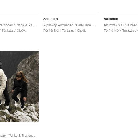
Salomon
Salomon
Alpinway Advanced "Black & Asphalt"
Alpinway Advanced "Pale Olive Green & Black"
 / Túrázás / Cipők
Férfi & Női / Túrázás / Cipők
Férfi & Női / Túrázás /
S/Lab Alpinway "White & Transcend Blue"