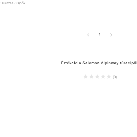
 / Túrázás / Cipők
1
Értékeld a Salomon Alpinway túracipő
(0)