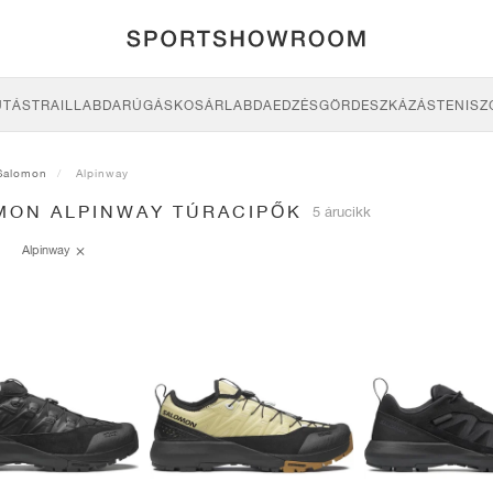
UTÁS
TRAIL
LABDARÚGÁS
KOSÁRLABDA
EDZÉS
GÖRDESZKÁZÁS
TENISZ
Salomon
Alpinway
MON ALPINWAY TÚRACIPŐK
5 árucikk
Alpinway