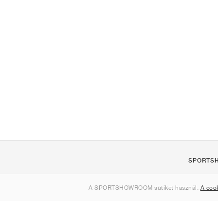
SPORTS
Rólunk
A SPORTSHOWROOM sütiket használ.
A coo
Kapcsolat
Sitemap