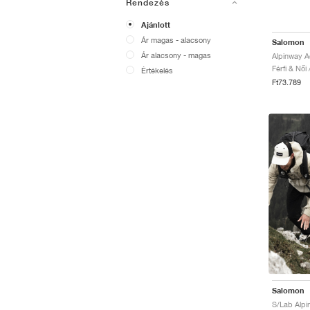
Rendezés
Ajánlott
Ár magas - alacsony
Salomon
Ár alacsony - magas
Férfi & Női
Értékelés
Ft73.789
Salomon