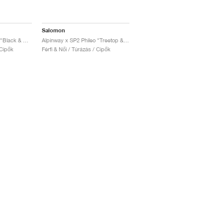
Salomon
Alpinway x SP2 Phileo "Black & Nine Iron"
Alpinway x SP2 Phileo "Treetop & Calla Green"
 Cipők
Férfi & Női / Túrázás / Cipők