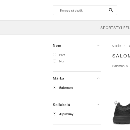
search-
btn
SPORTSTYLE
F
Nem
Cipők
Férfi
SALO
Női
Salomon
Márka
Salomon
Kollekció
Alpinway