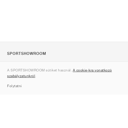
SPORTSHOWROOM
Rólunk
A SPORTSHOWROOM sütiket használ.
A cookie-kra vonatkozó
Kapcsolat
szabályzatunkról
.
Sitemap
Folytatni
Márkák
Nike
Jordan
adidas