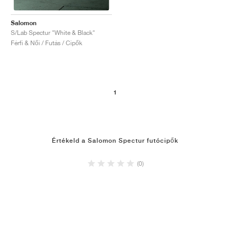
Salomon
S/Lab Spectur "White & Black"
Férfi & Női / Futás / Cipők
1
Értékeld a Salomon Spectur futócipők
(0)