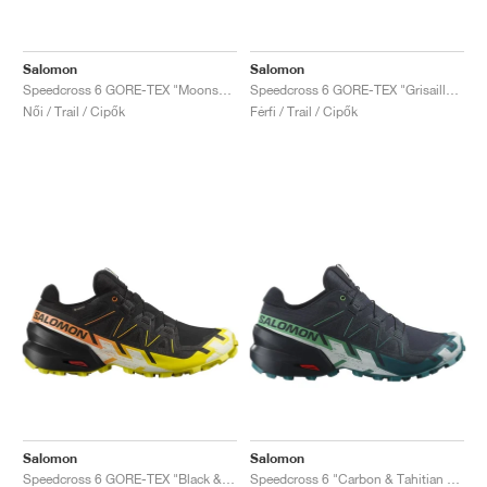
Salomon
Salomon
Speedcross 6 GORE-TEX "Moonscape & Bird Of Paradise"
Speedcross 6 GORE-TEX "Grisaille & Tea"
Női / Trail / Cipők
Férfi / Trail / Cipők
Salomon
Salomon
Speedcross 6 GORE-TEX "Black & Sulphur Spring"
Speedcross 6 "Carbon & Tahitian Tide"