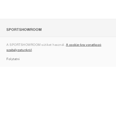
SPORTSHOWROOM
Rólunk
A SPORTSHOWROOM sütiket használ.
A cookie-kra vonatkozó
Kapcsolat
szabályzatunkról
.
Sitemap
Folytatni
Márkák
Nike
Jordan
adidas
New Balance
ASICS
PUMA