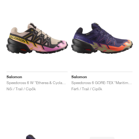
Salomon
Salomon
Speedcross 6 W "Etherea & Cyclamen"
Speedcross 6 GORE-TEX "Maritime Blue & Black"
Női / Trail / Cipők
Férfi / Trail / Cipők