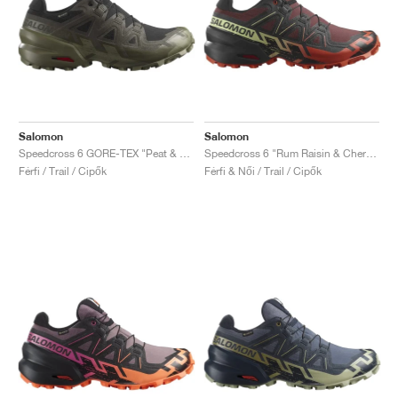
Salomon
Salomon
Speedcross 6 GORE-TEX "Peat & Deep Lichen Green"
Speedcross 6 "Rum Raisin & Cherry Tomato"
Férfi / Trail / Cipők
Férfi & Női / Trail / Cipők