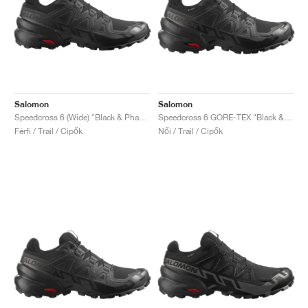
Salomon
Salomon
Speedcross 6 (Wide) "Black & Phantom"
Speedcross 6 GORE-TEX "Black & Phantom"
Férfi / Trail / Cipők
Női / Trail / Cipők