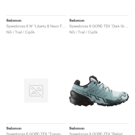
Salomon
Salomon
Speedcross 6 W "Liberty & Neon Flame"
Speedcross 6 GORE-TEX "Dark Grey & Pink"
Női / Trail / Cipők
Női / Trail / Cipők
Salomon
Salomon
Speedcross 6 GORE-TEX "Transparent Yellow & Waterfall"
Speedcross 6 GORE-TEX "Ballad Blue & Black"