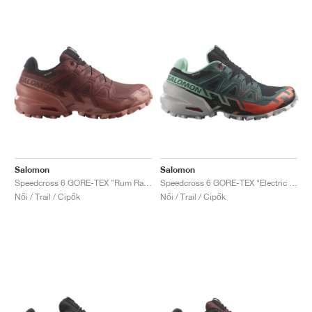
Salomon
Salomon
Speedcross 6 GORE-TEX "Rum Raisin & Barn Red"
Speedcross 6 GORE-TEX "Electric Green & Cherry Tomato"
Női / Trail / Cipők
Női / Trail / Cipők