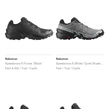
Salomon
Salomon
Speedcross 6 Forces "Black"
Speedcross 6 (Wide) "Quiet Shade & Black"
Férfi & Női / Trail / Cipők
Férfi / Trail / Cipők