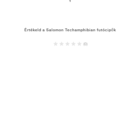
1
Értékeld a Salomon Techamphibian futócipők
(0)