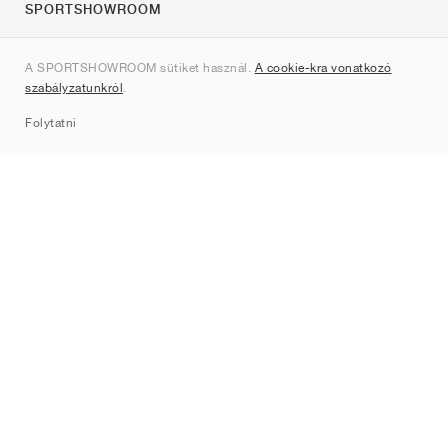
SPORTSHOWROOM
Rólunk
A SPORTSHOWROOM sütiket használ.
A cookie-kra vonatkozó
Kapcsolat
szabályzatunkról
.
Sitemap
Folytatni
Márkák
Nike
Jordan
adidas
New Balance
ASICS
PUMA
Converse
Vans
Hoka